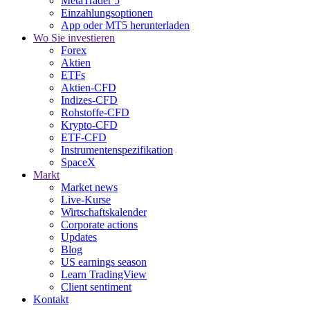
MetaTrader 5
Einzahlungsoptionen
App oder MT5 herunterladen
Wo Sie investieren
Forex
Aktien
ETFs
Aktien-CFD
Indizes-CFD
Rohstoffe-CFD
Krypto-CFD
ETF-CFD
Instrumentenspezifikation
SpaceX
Markt
Market news
Live-Kurse
Wirtschaftskalender
Corporate actions
Updates
Blog
US earnings season
Learn TradingView
Client sentiment
Kontakt