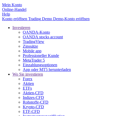
Mein Konto
Online-Handel
Help
Konto eröffnen
Trading
Demo
Demo-Konto eröffnen
Investieren
OANDA-Konto
OANDA stocks account
TradingView
Zinssätze
Mobile app
Professioneller Kunde
MetaTrader 5
Einzahlungsoptionen
App oder MT5 herunterladen
Wo Sie investieren
Forex
Aktien
ETFs
Aktien-CFD
Indizes-CFD
Rohstoffe-CFD
Krypto-CFD
ETF-CFD