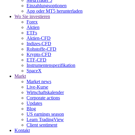
MetaTrader 5
Einzahlungsoptionen
App oder MT5 herunterladen
Wo Sie investieren
Forex
Aktien
ETFs
Aktien-CFD
Indizes-CFD
Rohstoffe-CFD
Krypto-CFD
ETF-CFD
Instrumentenspezifikation
SpaceX
Markt
Market news
Live-Kurse
Wirtschaftskalender
Corporate actions
Updates
Blog
US earnings season
Learn TradingView
Client sentiment
Kontakt