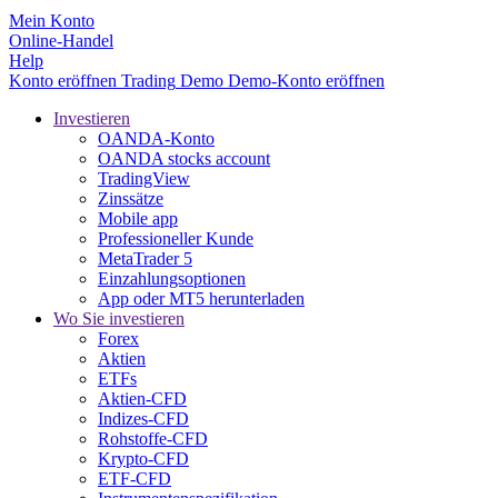
Mein Konto
Online-Handel
Help
Konto eröffnen
Trading
Demo
Demo-Konto eröffnen
Investieren
OANDA-Konto
OANDA stocks account
TradingView
Zinssätze
Mobile app
Professioneller Kunde
MetaTrader 5
Einzahlungsoptionen
App oder MT5 herunterladen
Wo Sie investieren
Forex
Aktien
ETFs
Aktien-CFD
Indizes-CFD
Rohstoffe-CFD
Krypto-CFD
ETF-CFD