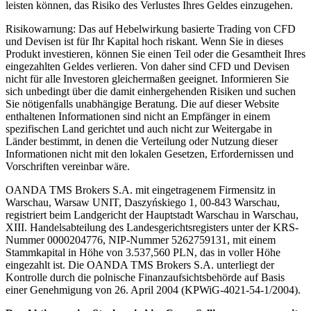
leisten können, das Risiko des Verlustes Ihres Geldes einzugehen.
Risikowarnung: Das auf Hebelwirkung basierte Trading von CFD
und Devisen ist für Ihr Kapital hoch riskant. Wenn Sie in dieses
Produkt investieren, können Sie einen Teil oder die Gesamtheit Ihres
eingezahlten Geldes verlieren. Von daher sind CFD und Devisen
nicht für alle Investoren gleichermaßen geeignet. Informieren Sie
sich unbedingt über die damit einhergehenden Risiken und suchen
Sie nötigenfalls unabhängige Beratung. Die auf dieser Website
enthaltenen Informationen sind nicht an Empfänger in einem
spezifischen Land gerichtet und auch nicht zur Weitergabe in
Länder bestimmt, in denen die Verteilung oder Nutzung dieser
Informationen nicht mit den lokalen Gesetzen, Erfordernissen und
Vorschriften vereinbar wäre.
OANDA TMS Brokers S.A. mit eingetragenem Firmensitz in
Warschau, Warsaw UNIT, Daszyńskiego 1, 00-843 Warschau,
registriert beim Landgericht der Hauptstadt Warschau in Warschau,
XIII. Handelsabteilung des Landesgerichtsregisters unter der KRS-
Nummer 0000204776, NIP-Nummer 5262759131, mit einem
Stammkapital in Höhe von 3.537,560 PLN, das in voller Höhe
eingezahlt ist. Die OANDA TMS Brokers S.A. unterliegt der
Kontrolle durch die polnische Finanzaufsichtsbehörde auf Basis
einer Genehmigung von 26. April 2004 (KPWiG-4021-54-1/2004).