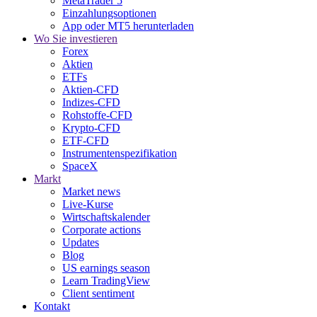
MetaTrader 5
Einzahlungsoptionen
App oder MT5 herunterladen
Wo Sie investieren
Forex
Aktien
ETFs
Aktien-CFD
Indizes-CFD
Rohstoffe-CFD
Krypto-CFD
ETF-CFD
Instrumentenspezifikation
SpaceX
Markt
Market news
Live-Kurse
Wirtschaftskalender
Corporate actions
Updates
Blog
US earnings season
Learn TradingView
Client sentiment
Kontakt