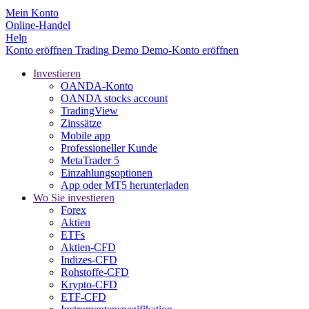
Mein Konto
Online-Handel
Help
Konto eröffnen
Trading
Demo
Demo-Konto eröffnen
Investieren
OANDA-Konto
OANDA stocks account
TradingView
Zinssätze
Mobile app
Professioneller Kunde
MetaTrader 5
Einzahlungsoptionen
App oder MT5 herunterladen
Wo Sie investieren
Forex
Aktien
ETFs
Aktien-CFD
Indizes-CFD
Rohstoffe-CFD
Krypto-CFD
ETF-CFD