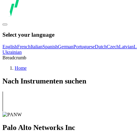
Select your language
English
French
Italian
Spanish
German
Portuguese
Dutch
Czech
Latvian
L
Ukrainian
Breadcrumb
Home
Nach Instrumenten suchen
Palo Alto Networks Inc