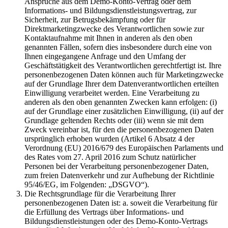
Ansprüche aus dem Demo-Konto-Vertrag oder dem
Informations- und Bildungsdienstleistungsvertrag, zur
Sicherheit, zur Betrugsbekämpfung oder für
Direktmarketingzwecke des Verantwortlichen sowie zur
Kontaktaufnahme mit Ihnen in anderen als den oben
genannten Fällen, sofern dies insbesondere durch eine von
Ihnen eingegangene Anfrage und den Umfang der
Geschäftstätigkeit des Verantwortlichen gerechtfertigt ist. Ihre
personenbezogenen Daten können auch für Marketingzwecke
auf der Grundlage Ihrer dem Datenverantwortlichen erteilten
Einwilligung verarbeitet werden. Eine Verarbeitung zu
anderen als den oben genannten Zwecken kann erfolgen: (i)
auf der Grundlage einer zusätzlichen Einwilligung, (ii) auf der
Grundlage geltenden Rechts oder (iii) wenn sie mit dem
Zweck vereinbar ist, für den die personenbezogenen Daten
ursprünglich erhoben wurden (Artikel 6 Absatz 4 der
Verordnung (EU) 2016/679 des Europäischen Parlaments und
des Rates vom 27. April 2016 zum Schutz natürlicher
Personen bei der Verarbeitung personenbezogener Daten,
zum freien Datenverkehr und zur Aufhebung der Richtlinie
95/46/EG, im Folgenden: „DSGVO“).
Die Rechtsgrundlage für die Verarbeitung Ihrer
personenbezogenen Daten ist: a. soweit die Verarbeitung für
die Erfüllung des Vertrags über Informations- und
Bildungsdienstleistungen oder des Demo-Konto-Vertrags