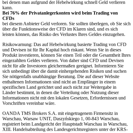
bei denen man aufgrund der Hebelwirkung schnell Geld verlieren
kann.
Bei 76% der Privatanlegerkonten wird beim Trading von
CFDs
bei diesem Anbieter Geld verloren. Sie sollten überlegen, ob Sie sich
über die Funktionsweise der CFD im Klaren sind, und es sich
leisten können, das Risiko des Verlustes Ihres Geldes einzugehen.
Risikowarnung: Das auf Hebelwirkung basierte Trading von CFD
und Devisen ist für Ihr Kapital hoch riskant. Wenn Sie in dieses
Produkt investieren, können Sie einen Teil oder die Gesamtheit Ihres
eingezahlten Geldes verlieren. Von daher sind CFD und Devisen
nicht für alle Investoren gleichermaßen geeignet. Informieren Sie
sich unbedingt über die damit einhergehenden Risiken und suchen
Sie nötigenfalls unabhängige Beratung. Die auf dieser Website
enthaltenen Informationen sind nicht an Empfänger in einem
spezifischen Land gerichtet und auch nicht zur Weitergabe in
Länder bestimmt, in denen die Verteilung oder Nutzung dieser
Informationen nicht mit den lokalen Gesetzen, Erfordernissen und
Vorschriften vereinbar wäre.
OANDA TMS Brokers S.A. mit eingetragenem Firmensitz in
Warschau, Warsaw UNIT, Daszyńskiego 1, 00-843 Warschau,
registriert beim Landgericht der Hauptstadt Warschau in Warschau,
XIII. Handelsabteilung des Landesgerichtsregisters unter der KRS-