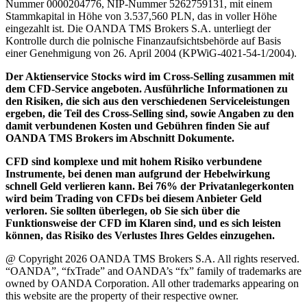
Nummer 0000204776, NIP-Nummer 5262759131, mit einem
Stammkapital in Höhe von 3.537,560 PLN, das in voller Höhe
eingezahlt ist. Die OANDA TMS Brokers S.A. unterliegt der
Kontrolle durch die polnische Finanzaufsichtsbehörde auf Basis
einer Genehmigung von 26. April 2004 (KPWiG-4021-54-1/2004).
Der Aktienservice Stocks wird im Cross-Selling zusammen mit
dem CFD-Service angeboten. Ausführliche Informationen zu
den Risiken, die sich aus den verschiedenen Serviceleistungen
ergeben, die Teil des Cross-Selling sind, sowie Angaben zu den
damit verbundenen Kosten und Gebühren finden Sie auf
OANDA TMS Brokers im Abschnitt Dokumente.
CFD sind komplexe und mit hohem Risiko verbundene
Instrumente, bei denen man aufgrund der Hebelwirkung
schnell Geld verlieren kann. Bei 76% der Privatanlegerkonten
wird beim Trading von CFDs bei diesem Anbieter Geld
verloren. Sie sollten überlegen, ob Sie sich über die
Funktionsweise der CFD im Klaren sind, und es sich leisten
können, das Risiko des Verlustes Ihres Geldes einzugehen.
@ Copyright 2026 OANDA TMS Brokers S.A. All rights reserved.
“OANDA”, “fxTrade” and OANDA’s “fx” family of trademarks are
owned by OANDA Corporation. All other trademarks appearing on
this website are the property of their respective owner.