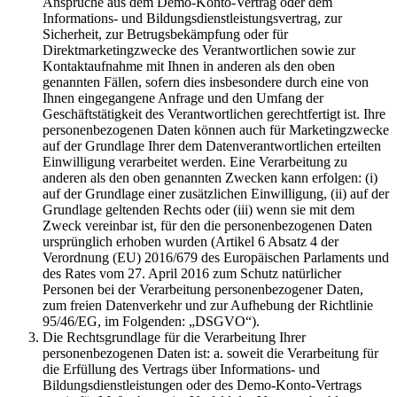
Ansprüche aus dem Demo-Konto-Vertrag oder dem
Informations- und Bildungsdienstleistungsvertrag, zur
Sicherheit, zur Betrugsbekämpfung oder für
Direktmarketingzwecke des Verantwortlichen sowie zur
Kontaktaufnahme mit Ihnen in anderen als den oben
genannten Fällen, sofern dies insbesondere durch eine von
Ihnen eingegangene Anfrage und den Umfang der
Geschäftstätigkeit des Verantwortlichen gerechtfertigt ist. Ihre
personenbezogenen Daten können auch für Marketingzwecke
auf der Grundlage Ihrer dem Datenverantwortlichen erteilten
Einwilligung verarbeitet werden. Eine Verarbeitung zu
anderen als den oben genannten Zwecken kann erfolgen: (i)
auf der Grundlage einer zusätzlichen Einwilligung, (ii) auf der
Grundlage geltenden Rechts oder (iii) wenn sie mit dem
Zweck vereinbar ist, für den die personenbezogenen Daten
ursprünglich erhoben wurden (Artikel 6 Absatz 4 der
Verordnung (EU) 2016/679 des Europäischen Parlaments und
des Rates vom 27. April 2016 zum Schutz natürlicher
Personen bei der Verarbeitung personenbezogener Daten,
zum freien Datenverkehr und zur Aufhebung der Richtlinie
95/46/EG, im Folgenden: „DSGVO“).
Die Rechtsgrundlage für die Verarbeitung Ihrer
personenbezogenen Daten ist: a. soweit die Verarbeitung für
die Erfüllung des Vertrags über Informations- und
Bildungsdienstleistungen oder des Demo-Konto-Vertrags