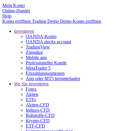
Mein Konto
Online-Handel
Help
Konto eröffnen
Trading
Demo
Demo-Konto eröffnen
Investieren
OANDA-Konto
OANDA stocks account
TradingView
Zinssätze
Mobile app
Professioneller Kunde
MetaTrader 5
Einzahlungsoptionen
App oder MT5 herunterladen
Wo Sie investieren
Forex
Aktien
ETFs
Aktien-CFD
Indizes-CFD
Rohstoffe-CFD
Krypto-CFD
ETF-CFD