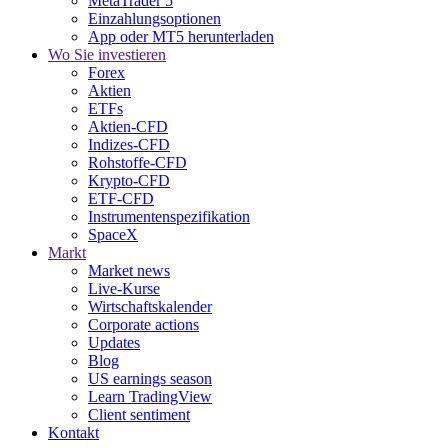
MetaTrader 5
Einzahlungsoptionen
App oder MT5 herunterladen
Wo Sie investieren
Forex
Aktien
ETFs
Aktien-CFD
Indizes-CFD
Rohstoffe-CFD
Krypto-CFD
ETF-CFD
Instrumentenspezifikation
SpaceX
Markt
Market news
Live-Kurse
Wirtschaftskalender
Corporate actions
Updates
Blog
US earnings season
Learn TradingView
Client sentiment
Kontakt