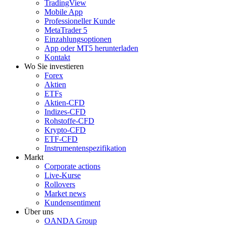
TradingView
Mobile App
Professioneller Kunde
MetaTrader 5
Einzahlungsoptionen
App oder MT5 herunterladen
Kontakt
Wo Sie investieren
Forex
Aktien
ETFs
Aktien-CFD
Indizes-CFD
Rohstoffe-CFD
Krypto-CFD
ETF-CFD
Instrumentenspezifikation
Markt
Corporate actions
Live-Kurse
Rollovers
Market news
Kundensentiment
Über uns
OANDA Group