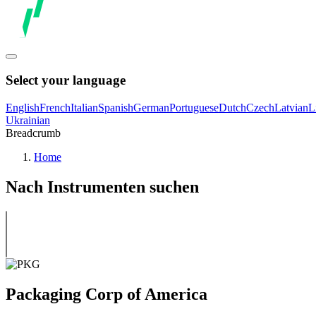
Select your language
English
French
Italian
Spanish
German
Portuguese
Dutch
Czech
Latvian
L
Ukrainian
Breadcrumb
Home
Nach Instrumenten suchen
Packaging Corp of America