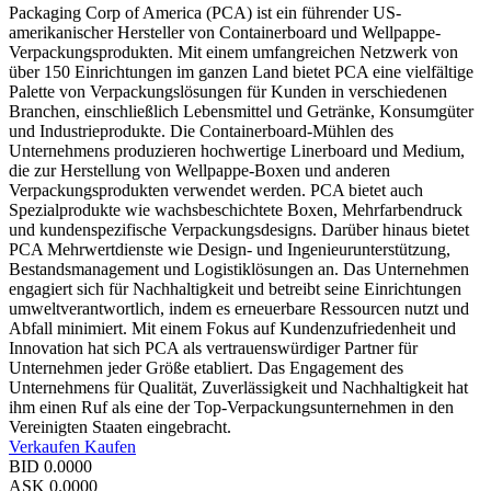
Packaging Corp of America (PCA) ist ein führender US-
amerikanischer Hersteller von Containerboard und Wellpappe-
Verpackungsprodukten. Mit einem umfangreichen Netzwerk von
über 150 Einrichtungen im ganzen Land bietet PCA eine vielfältige
Palette von Verpackungslösungen für Kunden in verschiedenen
Branchen, einschließlich Lebensmittel und Getränke, Konsumgüter
und Industrieprodukte. Die Containerboard-Mühlen des
Unternehmens produzieren hochwertige Linerboard und Medium,
die zur Herstellung von Wellpappe-Boxen und anderen
Verpackungsprodukten verwendet werden. PCA bietet auch
Spezialprodukte wie wachsbeschichtete Boxen, Mehrfarbendruck
und kundenspezifische Verpackungsdesigns. Darüber hinaus bietet
PCA Mehrwertdienste wie Design- und Ingenieurunterstützung,
Bestandsmanagement und Logistiklösungen an. Das Unternehmen
engagiert sich für Nachhaltigkeit und betreibt seine Einrichtungen
umweltverantwortlich, indem es erneuerbare Ressourcen nutzt und
Abfall minimiert. Mit einem Fokus auf Kundenzufriedenheit und
Innovation hat sich PCA als vertrauenswürdiger Partner für
Unternehmen jeder Größe etabliert. Das Engagement des
Unternehmens für Qualität, Zuverlässigkeit und Nachhaltigkeit hat
ihm einen Ruf als eine der Top-Verpackungsunternehmen in den
Vereinigten Staaten eingebracht.
Verkaufen
Kaufen
BID
0.0000
ASK
0.0000