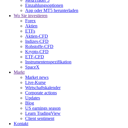
MetaTrader 5
Einzahlungsoptionen
App oder MT5 herunterladen
Wo Sie investieren
Forex
Aktien
ETFs
Aktien-CFD
Indizes-CFD
Rohstoffe-CFD
Krypto-CFD
ETF-CFD
Instrumentenspezifikation
SpaceX
Markt
Market news
Live-Kurse
Wirtschaftskalender
Corporate actions
Updates
Blog
US earnings season
Learn TradingView
Client sentiment
Kontakt