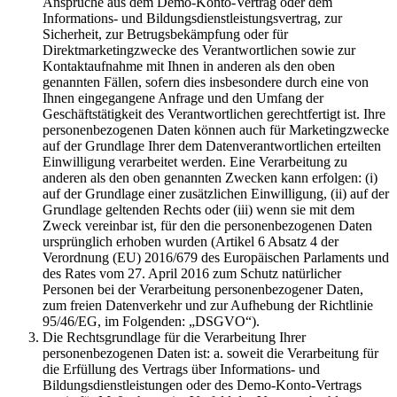
Ansprüche aus dem Demo-Konto-Vertrag oder dem
Informations- und Bildungsdienstleistungsvertrag, zur
Sicherheit, zur Betrugsbekämpfung oder für
Direktmarketingzwecke des Verantwortlichen sowie zur
Kontaktaufnahme mit Ihnen in anderen als den oben
genannten Fällen, sofern dies insbesondere durch eine von
Ihnen eingegangene Anfrage und den Umfang der
Geschäftstätigkeit des Verantwortlichen gerechtfertigt ist. Ihre
personenbezogenen Daten können auch für Marketingzwecke
auf der Grundlage Ihrer dem Datenverantwortlichen erteilten
Einwilligung verarbeitet werden. Eine Verarbeitung zu
anderen als den oben genannten Zwecken kann erfolgen: (i)
auf der Grundlage einer zusätzlichen Einwilligung, (ii) auf der
Grundlage geltenden Rechts oder (iii) wenn sie mit dem
Zweck vereinbar ist, für den die personenbezogenen Daten
ursprünglich erhoben wurden (Artikel 6 Absatz 4 der
Verordnung (EU) 2016/679 des Europäischen Parlaments und
des Rates vom 27. April 2016 zum Schutz natürlicher
Personen bei der Verarbeitung personenbezogener Daten,
zum freien Datenverkehr und zur Aufhebung der Richtlinie
95/46/EG, im Folgenden: „DSGVO“).
Die Rechtsgrundlage für die Verarbeitung Ihrer
personenbezogenen Daten ist: a. soweit die Verarbeitung für
die Erfüllung des Vertrags über Informations- und
Bildungsdienstleistungen oder des Demo-Konto-Vertrags