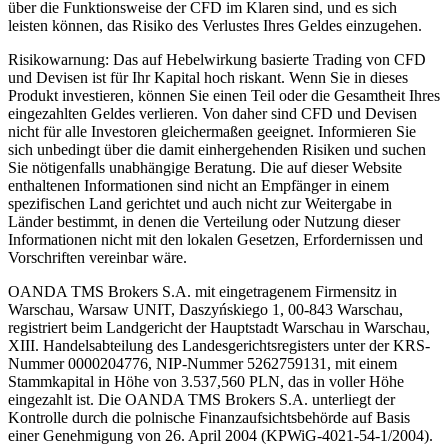
über die Funktionsweise der CFD im Klaren sind, und es sich
leisten können, das Risiko des Verlustes Ihres Geldes einzugehen.
Risikowarnung: Das auf Hebelwirkung basierte Trading von CFD
und Devisen ist für Ihr Kapital hoch riskant. Wenn Sie in dieses
Produkt investieren, können Sie einen Teil oder die Gesamtheit Ihres
eingezahlten Geldes verlieren. Von daher sind CFD und Devisen
nicht für alle Investoren gleichermaßen geeignet. Informieren Sie
sich unbedingt über die damit einhergehenden Risiken und suchen
Sie nötigenfalls unabhängige Beratung. Die auf dieser Website
enthaltenen Informationen sind nicht an Empfänger in einem
spezifischen Land gerichtet und auch nicht zur Weitergabe in
Länder bestimmt, in denen die Verteilung oder Nutzung dieser
Informationen nicht mit den lokalen Gesetzen, Erfordernissen und
Vorschriften vereinbar wäre.
OANDA TMS Brokers S.A. mit eingetragenem Firmensitz in
Warschau, Warsaw UNIT, Daszyńskiego 1, 00-843 Warschau,
registriert beim Landgericht der Hauptstadt Warschau in Warschau,
XIII. Handelsabteilung des Landesgerichtsregisters unter der KRS-
Nummer 0000204776, NIP-Nummer 5262759131, mit einem
Stammkapital in Höhe von 3.537,560 PLN, das in voller Höhe
eingezahlt ist. Die OANDA TMS Brokers S.A. unterliegt der
Kontrolle durch die polnische Finanzaufsichtsbehörde auf Basis
einer Genehmigung von 26. April 2004 (KPWiG-4021-54-1/2004).