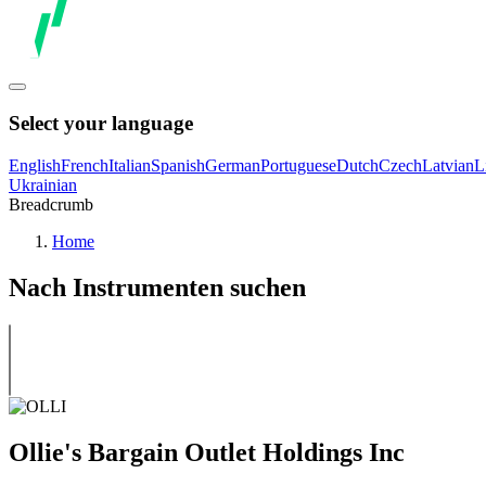
Select your language
English
French
Italian
Spanish
German
Portuguese
Dutch
Czech
Latvian
L
Ukrainian
Breadcrumb
Home
Nach Instrumenten suchen
Ollie's Bargain Outlet Holdings Inc