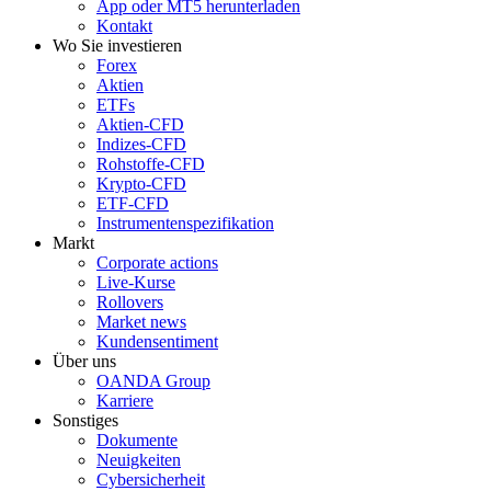
App oder MT5 herunterladen
Kontakt
Wo Sie investieren
Forex
Aktien
ETFs
Aktien-CFD
Indizes-CFD
Rohstoffe-CFD
Krypto-CFD
ETF-CFD
Instrumentenspezifikation
Markt
Corporate actions
Live-Kurse
Rollovers
Market news
Kundensentiment
Über uns
OANDA Group
Karriere
Sonstiges
Dokumente
Neuigkeiten
Cybersicherheit