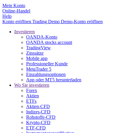
Mein Konto
Online-Handel
Help
Konto eröffnen
Trading
Demo
Demo-Konto eröffnen
Investieren
OANDA-Konto
OANDA stocks account
TradingView
Zinssätze
Mobile app
Professioneller Kunde
MetaTrader 5
Einzahlungsoptionen
App oder MT5 herunterladen
Wo Sie investieren
Forex
Aktien
ETFs
Aktien-CFD
Indizes-CFD
Rohstoffe-CFD
Krypto-CFD
ETF-CFD