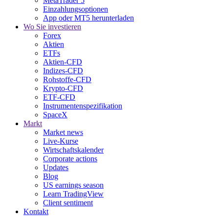
MetaTrader 5
Einzahlungsoptionen
App oder MT5 herunterladen
Wo Sie investieren
Forex
Aktien
ETFs
Aktien-CFD
Indizes-CFD
Rohstoffe-CFD
Krypto-CFD
ETF-CFD
Instrumentenspezifikation
SpaceX
Markt
Market news
Live-Kurse
Wirtschaftskalender
Corporate actions
Updates
Blog
US earnings season
Learn TradingView
Client sentiment
Kontakt