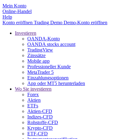
Mein Konto
Online-Handel
Help
Konto eröffnen
Trading
Demo
Demo-Konto eröffnen
Investieren
OANDA-Konto
OANDA stocks account
TradingView
Zinssätze
Mobile app
Professioneller Kunde
MetaTrader 5
Einzahlungsoptionen
App oder MT5 herunterladen
Wo Sie investieren
Forex
Aktien
ETFs
Aktien-CFD
Indizes-CFD
Rohstoffe-CFD
Krypto-CFD
ETF-CFD