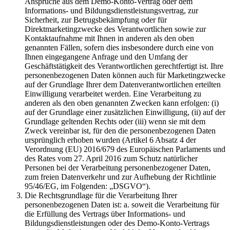
Ansprüche aus dem Demo-Konto-Vertrag oder dem
Informations- und Bildungsdienstleistungsvertrag, zur
Sicherheit, zur Betrugsbekämpfung oder für
Direktmarketingzwecke des Verantwortlichen sowie zur
Kontaktaufnahme mit Ihnen in anderen als den oben
genannten Fällen, sofern dies insbesondere durch eine von
Ihnen eingegangene Anfrage und den Umfang der
Geschäftstätigkeit des Verantwortlichen gerechtfertigt ist. Ihre
personenbezogenen Daten können auch für Marketingzwecke
auf der Grundlage Ihrer dem Datenverantwortlichen erteilten
Einwilligung verarbeitet werden. Eine Verarbeitung zu
anderen als den oben genannten Zwecken kann erfolgen: (i)
auf der Grundlage einer zusätzlichen Einwilligung, (ii) auf der
Grundlage geltenden Rechts oder (iii) wenn sie mit dem
Zweck vereinbar ist, für den die personenbezogenen Daten
ursprünglich erhoben wurden (Artikel 6 Absatz 4 der
Verordnung (EU) 2016/679 des Europäischen Parlaments und
des Rates vom 27. April 2016 zum Schutz natürlicher
Personen bei der Verarbeitung personenbezogener Daten,
zum freien Datenverkehr und zur Aufhebung der Richtlinie
95/46/EG, im Folgenden: „DSGVO“).
Die Rechtsgrundlage für die Verarbeitung Ihrer
personenbezogenen Daten ist: a. soweit die Verarbeitung für
die Erfüllung des Vertrags über Informations- und
Bildungsdienstleistungen oder des Demo-Konto-Vertrags