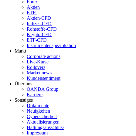
Forex
Aktien
ETFs
Aktien-CFD
Indizes-CFD
Rohstoffe-CFD
Krypto-CFD
ETF-CFD
Instrumentenspezifikation
Markt
Corporate actions
Live-Kurse
Rollovers
Market news
Kundensentiment
Über uns
OANDA Group
Karriere
Sonstiges
Dokumente
Neuigkeiten
Cybersicherheit
Aktualisierungen
Haftungsausschluss
Impressum