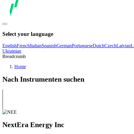
Select your language
English
French
Italian
Spanish
German
Portuguese
Dutch
Czech
Latvian
L
Ukrainian
Breadcrumb
Home
Nach Instrumenten suchen
NextEra Energy Inc