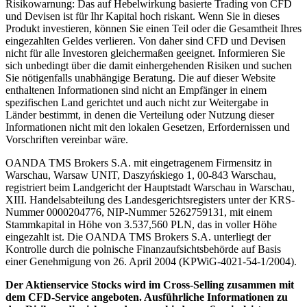
Risikowarnung: Das auf Hebelwirkung basierte Trading von CFD
und Devisen ist für Ihr Kapital hoch riskant. Wenn Sie in dieses
Produkt investieren, können Sie einen Teil oder die Gesamtheit Ihres
eingezahlten Geldes verlieren. Von daher sind CFD und Devisen
nicht für alle Investoren gleichermaßen geeignet. Informieren Sie
sich unbedingt über die damit einhergehenden Risiken und suchen
Sie nötigenfalls unabhängige Beratung. Die auf dieser Website
enthaltenen Informationen sind nicht an Empfänger in einem
spezifischen Land gerichtet und auch nicht zur Weitergabe in
Länder bestimmt, in denen die Verteilung oder Nutzung dieser
Informationen nicht mit den lokalen Gesetzen, Erfordernissen und
Vorschriften vereinbar wäre.
OANDA TMS Brokers S.A. mit eingetragenem Firmensitz in
Warschau, Warsaw UNIT, Daszyńskiego 1, 00-843 Warschau,
registriert beim Landgericht der Hauptstadt Warschau in Warschau,
XIII. Handelsabteilung des Landesgerichtsregisters unter der KRS-
Nummer 0000204776, NIP-Nummer 5262759131, mit einem
Stammkapital in Höhe von 3.537,560 PLN, das in voller Höhe
eingezahlt ist. Die OANDA TMS Brokers S.A. unterliegt der
Kontrolle durch die polnische Finanzaufsichtsbehörde auf Basis
einer Genehmigung von 26. April 2004 (KPWiG-4021-54-1/2004).
Der Aktienservice Stocks wird im Cross-Selling zusammen mit
dem CFD-Service angeboten. Ausführliche Informationen zu