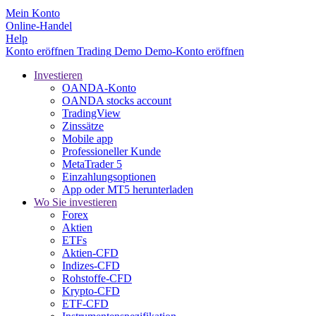
Mein Konto
Online-Handel
Help
Konto eröffnen
Trading
Demo
Demo-Konto eröffnen
Investieren
OANDA-Konto
OANDA stocks account
TradingView
Zinssätze
Mobile app
Professioneller Kunde
MetaTrader 5
Einzahlungsoptionen
App oder MT5 herunterladen
Wo Sie investieren
Forex
Aktien
ETFs
Aktien-CFD
Indizes-CFD
Rohstoffe-CFD
Krypto-CFD
ETF-CFD