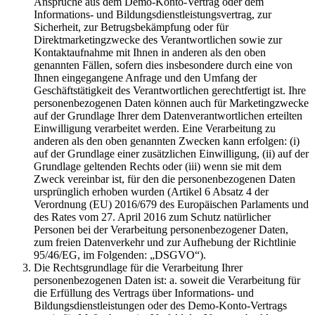
Ansprüche aus dem Demo-Konto-Vertrag oder dem
Informations- und Bildungsdienstleistungsvertrag, zur
Sicherheit, zur Betrugsbekämpfung oder für
Direktmarketingzwecke des Verantwortlichen sowie zur
Kontaktaufnahme mit Ihnen in anderen als den oben
genannten Fällen, sofern dies insbesondere durch eine von
Ihnen eingegangene Anfrage und den Umfang der
Geschäftstätigkeit des Verantwortlichen gerechtfertigt ist. Ihre
personenbezogenen Daten können auch für Marketingzwecke
auf der Grundlage Ihrer dem Datenverantwortlichen erteilten
Einwilligung verarbeitet werden. Eine Verarbeitung zu
anderen als den oben genannten Zwecken kann erfolgen: (i)
auf der Grundlage einer zusätzlichen Einwilligung, (ii) auf der
Grundlage geltenden Rechts oder (iii) wenn sie mit dem
Zweck vereinbar ist, für den die personenbezogenen Daten
ursprünglich erhoben wurden (Artikel 6 Absatz 4 der
Verordnung (EU) 2016/679 des Europäischen Parlaments und
des Rates vom 27. April 2016 zum Schutz natürlicher
Personen bei der Verarbeitung personenbezogener Daten,
zum freien Datenverkehr und zur Aufhebung der Richtlinie
95/46/EG, im Folgenden: „DSGVO“).
Die Rechtsgrundlage für die Verarbeitung Ihrer
personenbezogenen Daten ist: a. soweit die Verarbeitung für
die Erfüllung des Vertrags über Informations- und
Bildungsdienstleistungen oder des Demo-Konto-Vertrags