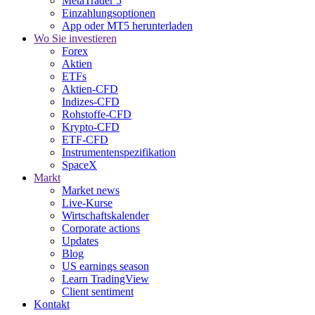
MetaTrader 5
Einzahlungsoptionen
App oder MT5 herunterladen
Wo Sie investieren
Forex
Aktien
ETFs
Aktien-CFD
Indizes-CFD
Rohstoffe-CFD
Krypto-CFD
ETF-CFD
Instrumentenspezifikation
SpaceX
Markt
Market news
Live-Kurse
Wirtschaftskalender
Corporate actions
Updates
Blog
US earnings season
Learn TradingView
Client sentiment
Kontakt