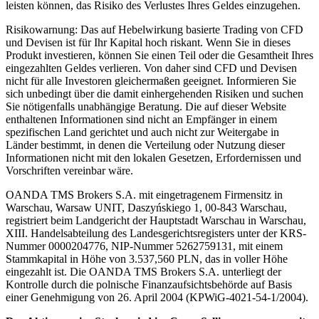
leisten können, das Risiko des Verlustes Ihres Geldes einzugehen.
Risikowarnung: Das auf Hebelwirkung basierte Trading von CFD
und Devisen ist für Ihr Kapital hoch riskant. Wenn Sie in dieses
Produkt investieren, können Sie einen Teil oder die Gesamtheit Ihres
eingezahlten Geldes verlieren. Von daher sind CFD und Devisen
nicht für alle Investoren gleichermaßen geeignet. Informieren Sie
sich unbedingt über die damit einhergehenden Risiken und suchen
Sie nötigenfalls unabhängige Beratung. Die auf dieser Website
enthaltenen Informationen sind nicht an Empfänger in einem
spezifischen Land gerichtet und auch nicht zur Weitergabe in
Länder bestimmt, in denen die Verteilung oder Nutzung dieser
Informationen nicht mit den lokalen Gesetzen, Erfordernissen und
Vorschriften vereinbar wäre.
OANDA TMS Brokers S.A. mit eingetragenem Firmensitz in
Warschau, Warsaw UNIT, Daszyńskiego 1, 00-843 Warschau,
registriert beim Landgericht der Hauptstadt Warschau in Warschau,
XIII. Handelsabteilung des Landesgerichtsregisters unter der KRS-
Nummer 0000204776, NIP-Nummer 5262759131, mit einem
Stammkapital in Höhe von 3.537,560 PLN, das in voller Höhe
eingezahlt ist. Die OANDA TMS Brokers S.A. unterliegt der
Kontrolle durch die polnische Finanzaufsichtsbehörde auf Basis
einer Genehmigung von 26. April 2004 (KPWiG-4021-54-1/2004).