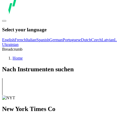
Select your language
English
French
Italian
Spanish
German
Portuguese
Dutch
Czech
Latvian
L
Ukrainian
Breadcrumb
Home
Nach Instrumenten suchen
New York Times Co