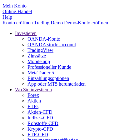
Mein Konto
Online-Handel
Help
Konto eröffnen
Trading
Demo
Demo-Konto eröffnen
Investieren
OANDA-Konto
OANDA stocks account
TradingView
Zinssätze
Mobile app
Professioneller Kunde
MetaTrader 5
Einzahlungsoptionen
App oder MT5 herunterladen
Wo Sie investieren
Forex
Aktien
ETFs
Aktien-CFD
Indizes-CFD
Rohstoffe-CFD
Krypto-CFD
ETF-CFD