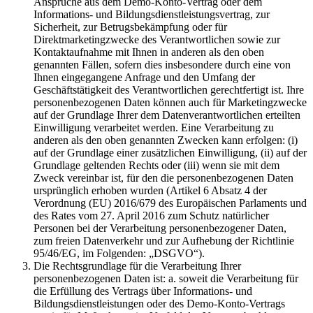
Ansprüche aus dem Demo-Konto-Vertrag oder dem
Informations- und Bildungsdienstleistungsvertrag, zur
Sicherheit, zur Betrugsbekämpfung oder für
Direktmarketingzwecke des Verantwortlichen sowie zur
Kontaktaufnahme mit Ihnen in anderen als den oben
genannten Fällen, sofern dies insbesondere durch eine von
Ihnen eingegangene Anfrage und den Umfang der
Geschäftstätigkeit des Verantwortlichen gerechtfertigt ist. Ihre
personenbezogenen Daten können auch für Marketingzwecke
auf der Grundlage Ihrer dem Datenverantwortlichen erteilten
Einwilligung verarbeitet werden. Eine Verarbeitung zu
anderen als den oben genannten Zwecken kann erfolgen: (i)
auf der Grundlage einer zusätzlichen Einwilligung, (ii) auf der
Grundlage geltenden Rechts oder (iii) wenn sie mit dem
Zweck vereinbar ist, für den die personenbezogenen Daten
ursprünglich erhoben wurden (Artikel 6 Absatz 4 der
Verordnung (EU) 2016/679 des Europäischen Parlaments und
des Rates vom 27. April 2016 zum Schutz natürlicher
Personen bei der Verarbeitung personenbezogener Daten,
zum freien Datenverkehr und zur Aufhebung der Richtlinie
95/46/EG, im Folgenden: „DSGVO“).
Die Rechtsgrundlage für die Verarbeitung Ihrer
personenbezogenen Daten ist: a. soweit die Verarbeitung für
die Erfüllung des Vertrags über Informations- und
Bildungsdienstleistungen oder des Demo-Konto-Vertrags