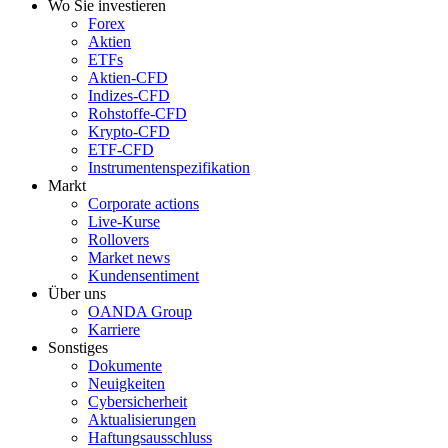
Wo Sie investieren
Forex
Aktien
ETFs
Aktien-CFD
Indizes-CFD
Rohstoffe-CFD
Krypto-CFD
ETF-CFD
Instrumentenspezifikation
Markt
Corporate actions
Live-Kurse
Rollovers
Market news
Kundensentiment
Über uns
OANDA Group
Karriere
Sonstiges
Dokumente
Neuigkeiten
Cybersicherheit
Aktualisierungen
Haftungsausschluss