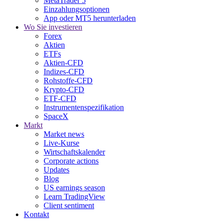
MetaTrader 5
Einzahlungsoptionen
App oder MT5 herunterladen
Wo Sie investieren
Forex
Aktien
ETFs
Aktien-CFD
Indizes-CFD
Rohstoffe-CFD
Krypto-CFD
ETF-CFD
Instrumentenspezifikation
SpaceX
Markt
Market news
Live-Kurse
Wirtschaftskalender
Corporate actions
Updates
Blog
US earnings season
Learn TradingView
Client sentiment
Kontakt