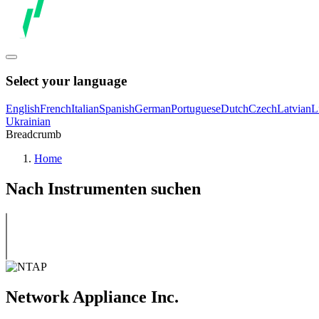
Select your language
English
French
Italian
Spanish
German
Portuguese
Dutch
Czech
Latvian
L
Ukrainian
Breadcrumb
Home
Nach Instrumenten suchen
Network Appliance Inc.