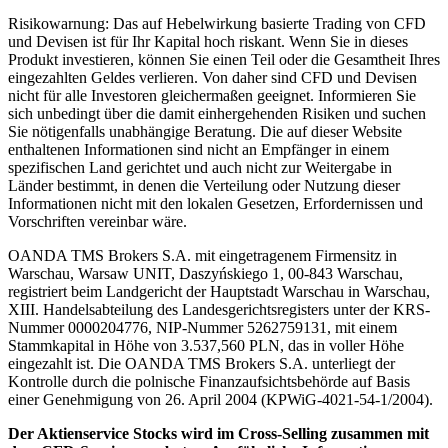
Risikowarnung: Das auf Hebelwirkung basierte Trading von CFD
und Devisen ist für Ihr Kapital hoch riskant. Wenn Sie in dieses
Produkt investieren, können Sie einen Teil oder die Gesamtheit Ihres
eingezahlten Geldes verlieren. Von daher sind CFD und Devisen
nicht für alle Investoren gleichermaßen geeignet. Informieren Sie
sich unbedingt über die damit einhergehenden Risiken und suchen
Sie nötigenfalls unabhängige Beratung. Die auf dieser Website
enthaltenen Informationen sind nicht an Empfänger in einem
spezifischen Land gerichtet und auch nicht zur Weitergabe in
Länder bestimmt, in denen die Verteilung oder Nutzung dieser
Informationen nicht mit den lokalen Gesetzen, Erfordernissen und
Vorschriften vereinbar wäre.
OANDA TMS Brokers S.A. mit eingetragenem Firmensitz in
Warschau, Warsaw UNIT, Daszyńskiego 1, 00-843 Warschau,
registriert beim Landgericht der Hauptstadt Warschau in Warschau,
XIII. Handelsabteilung des Landesgerichtsregisters unter der KRS-
Nummer 0000204776, NIP-Nummer 5262759131, mit einem
Stammkapital in Höhe von 3.537,560 PLN, das in voller Höhe
eingezahlt ist. Die OANDA TMS Brokers S.A. unterliegt der
Kontrolle durch die polnische Finanzaufsichtsbehörde auf Basis
einer Genehmigung von 26. April 2004 (KPWiG-4021-54-1/2004).
Der Aktienservice Stocks wird im Cross-Selling zusammen mit