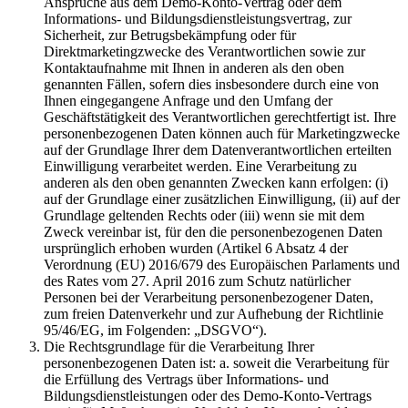
Ansprüche aus dem Demo-Konto-Vertrag oder dem
Informations- und Bildungsdienstleistungsvertrag, zur
Sicherheit, zur Betrugsbekämpfung oder für
Direktmarketingzwecke des Verantwortlichen sowie zur
Kontaktaufnahme mit Ihnen in anderen als den oben
genannten Fällen, sofern dies insbesondere durch eine von
Ihnen eingegangene Anfrage und den Umfang der
Geschäftstätigkeit des Verantwortlichen gerechtfertigt ist. Ihre
personenbezogenen Daten können auch für Marketingzwecke
auf der Grundlage Ihrer dem Datenverantwortlichen erteilten
Einwilligung verarbeitet werden. Eine Verarbeitung zu
anderen als den oben genannten Zwecken kann erfolgen: (i)
auf der Grundlage einer zusätzlichen Einwilligung, (ii) auf der
Grundlage geltenden Rechts oder (iii) wenn sie mit dem
Zweck vereinbar ist, für den die personenbezogenen Daten
ursprünglich erhoben wurden (Artikel 6 Absatz 4 der
Verordnung (EU) 2016/679 des Europäischen Parlaments und
des Rates vom 27. April 2016 zum Schutz natürlicher
Personen bei der Verarbeitung personenbezogener Daten,
zum freien Datenverkehr und zur Aufhebung der Richtlinie
95/46/EG, im Folgenden: „DSGVO“).
Die Rechtsgrundlage für die Verarbeitung Ihrer
personenbezogenen Daten ist: a. soweit die Verarbeitung für
die Erfüllung des Vertrags über Informations- und
Bildungsdienstleistungen oder des Demo-Konto-Vertrags