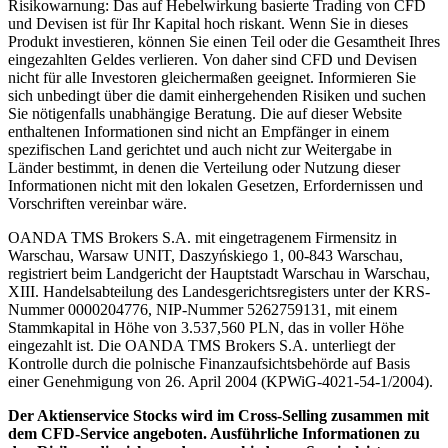
Risikowarnung: Das auf Hebelwirkung basierte Trading von CFD
und Devisen ist für Ihr Kapital hoch riskant. Wenn Sie in dieses
Produkt investieren, können Sie einen Teil oder die Gesamtheit Ihres
eingezahlten Geldes verlieren. Von daher sind CFD und Devisen
nicht für alle Investoren gleichermaßen geeignet. Informieren Sie
sich unbedingt über die damit einhergehenden Risiken und suchen
Sie nötigenfalls unabhängige Beratung. Die auf dieser Website
enthaltenen Informationen sind nicht an Empfänger in einem
spezifischen Land gerichtet und auch nicht zur Weitergabe in
Länder bestimmt, in denen die Verteilung oder Nutzung dieser
Informationen nicht mit den lokalen Gesetzen, Erfordernissen und
Vorschriften vereinbar wäre.
OANDA TMS Brokers S.A. mit eingetragenem Firmensitz in
Warschau, Warsaw UNIT, Daszyńskiego 1, 00-843 Warschau,
registriert beim Landgericht der Hauptstadt Warschau in Warschau,
XIII. Handelsabteilung des Landesgerichtsregisters unter der KRS-
Nummer 0000204776, NIP-Nummer 5262759131, mit einem
Stammkapital in Höhe von 3.537,560 PLN, das in voller Höhe
eingezahlt ist. Die OANDA TMS Brokers S.A. unterliegt der
Kontrolle durch die polnische Finanzaufsichtsbehörde auf Basis
einer Genehmigung von 26. April 2004 (KPWiG-4021-54-1/2004).
Der Aktienservice Stocks wird im Cross-Selling zusammen mit
dem CFD-Service angeboten. Ausführliche Informationen zu