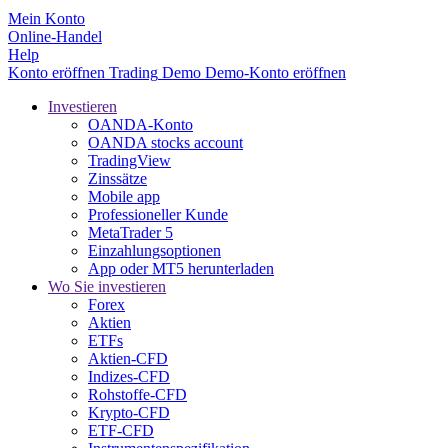
Mein Konto
Online-Handel
Help
Konto eröffnen
Trading
Demo
Demo-Konto eröffnen
Investieren
OANDA-Konto
OANDA stocks account
TradingView
Zinssätze
Mobile app
Professioneller Kunde
MetaTrader 5
Einzahlungsoptionen
App oder MT5 herunterladen
Wo Sie investieren
Forex
Aktien
ETFs
Aktien-CFD
Indizes-CFD
Rohstoffe-CFD
Krypto-CFD
ETF-CFD