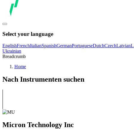
Select your language
English
French
Italian
Spanish
German
Portuguese
Dutch
Czech
Latvian
L
Ukrainian
Breadcrumb
Home
Nach Instrumenten suchen
Micron Technology Inc