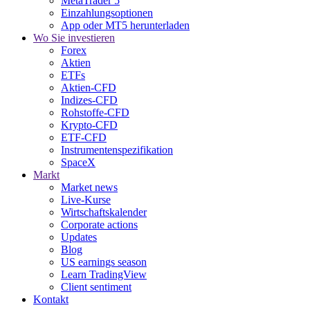
MetaTrader 5
Einzahlungsoptionen
App oder MT5 herunterladen
Wo Sie investieren
Forex
Aktien
ETFs
Aktien-CFD
Indizes-CFD
Rohstoffe-CFD
Krypto-CFD
ETF-CFD
Instrumentenspezifikation
SpaceX
Markt
Market news
Live-Kurse
Wirtschaftskalender
Corporate actions
Updates
Blog
US earnings season
Learn TradingView
Client sentiment
Kontakt