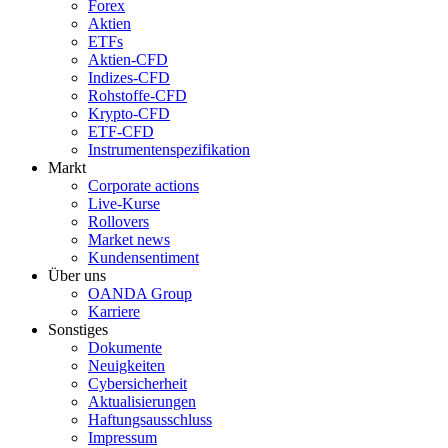
Forex
Aktien
ETFs
Aktien-CFD
Indizes-CFD
Rohstoffe-CFD
Krypto-CFD
ETF-CFD
Instrumentenspezifikation
Markt
Corporate actions
Live-Kurse
Rollovers
Market news
Kundensentiment
Über uns
OANDA Group
Karriere
Sonstiges
Dokumente
Neuigkeiten
Cybersicherheit
Aktualisierungen
Haftungsausschluss
Impressum