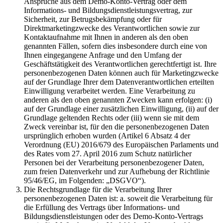
Ansprüche aus dem Demo-Konto-Vertrag oder dem
Informations- und Bildungsdienstleistungsvertrag, zur
Sicherheit, zur Betrugsbekämpfung oder für
Direktmarketingzwecke des Verantwortlichen sowie zur
Kontaktaufnahme mit Ihnen in anderen als den oben
genannten Fällen, sofern dies insbesondere durch eine von
Ihnen eingegangene Anfrage und den Umfang der
Geschäftstätigkeit des Verantwortlichen gerechtfertigt ist. Ihre
personenbezogenen Daten können auch für Marketingzwecke
auf der Grundlage Ihrer dem Datenverantwortlichen erteilten
Einwilligung verarbeitet werden. Eine Verarbeitung zu
anderen als den oben genannten Zwecken kann erfolgen: (i)
auf der Grundlage einer zusätzlichen Einwilligung, (ii) auf der
Grundlage geltenden Rechts oder (iii) wenn sie mit dem
Zweck vereinbar ist, für den die personenbezogenen Daten
ursprünglich erhoben wurden (Artikel 6 Absatz 4 der
Verordnung (EU) 2016/679 des Europäischen Parlaments und
des Rates vom 27. April 2016 zum Schutz natürlicher
Personen bei der Verarbeitung personenbezogener Daten,
zum freien Datenverkehr und zur Aufhebung der Richtlinie
95/46/EG, im Folgenden: „DSGVO“).
Die Rechtsgrundlage für die Verarbeitung Ihrer
personenbezogenen Daten ist: a. soweit die Verarbeitung für
die Erfüllung des Vertrags über Informations- und
Bildungsdienstleistungen oder des Demo-Konto-Vertrags