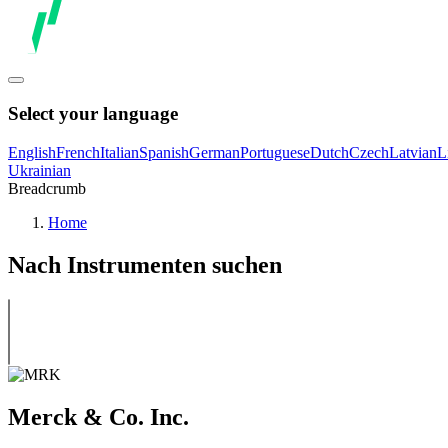
Select your language
English
French
Italian
Spanish
German
Portuguese
Dutch
Czech
Latvian
L
Ukrainian
Breadcrumb
Home
Nach Instrumenten suchen
Merck & Co. Inc.