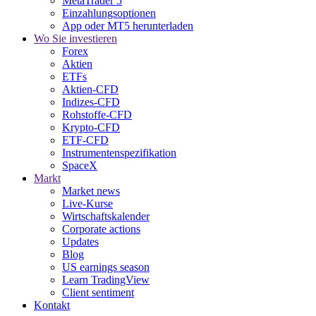
MetaTrader 5
Einzahlungsoptionen
App oder MT5 herunterladen
Wo Sie investieren
Forex
Aktien
ETFs
Aktien-CFD
Indizes-CFD
Rohstoffe-CFD
Krypto-CFD
ETF-CFD
Instrumentenspezifikation
SpaceX
Markt
Market news
Live-Kurse
Wirtschaftskalender
Corporate actions
Updates
Blog
US earnings season
Learn TradingView
Client sentiment
Kontakt