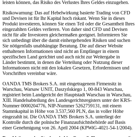
leisten können, das Risiko des Verlustes Ihres Geldes einzugehen.
Risikowarnung: Das auf Hebelwirkung basierte Trading von CFD
und Devisen ist für Ihr Kapital hoch riskant. Wenn Sie in dieses
Produkt investieren, können Sie einen Teil oder die Gesamtheit Ihres
eingezahlten Geldes verlieren. Von daher sind CFD und Devisen
nicht für alle Investoren gleichermaßen geeignet. Informieren Sie
sich unbedingt über die damit einhergehenden Risiken und suchen
Sie nötigenfalls unabhängige Beratung. Die auf dieser Website
enthaltenen Informationen sind nicht an Empfänger in einem
spezifischen Land gerichtet und auch nicht zur Weitergabe in
Länder bestimmt, in denen die Verteilung oder Nutzung dieser
Informationen nicht mit den lokalen Gesetzen, Erfordernissen und
Vorschriften vereinbar wäre.
OANDA TMS Brokers S.A. mit eingetragenem Firmensitz in
Warschau, Warsaw UNIT, Daszyńskiego 1, 00-843 Warschau,
registriert beim Landgericht der Hauptstadt Warschau in Warschau,
XIII. Handelsabteilung des Landesgerichtsregisters unter der KRS-
Nummer 0000204776, NIP-Nummer 5262759131, mit einem
Stammkapital in Höhe von 3.537,560 PLN, das in voller Höhe
eingezahlt ist. Die OANDA TMS Brokers S.A. unterliegt der
Kontrolle durch die polnische Finanzaufsichtsbehörde auf Basis
einer Genehmigung von 26. April 2004 (KPWiG-4021-54-1/2004).