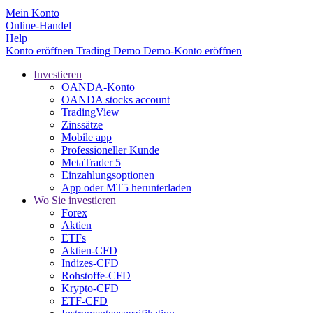
Mein Konto
Online-Handel
Help
Konto eröffnen
Trading
Demo
Demo-Konto eröffnen
Investieren
OANDA-Konto
OANDA stocks account
TradingView
Zinssätze
Mobile app
Professioneller Kunde
MetaTrader 5
Einzahlungsoptionen
App oder MT5 herunterladen
Wo Sie investieren
Forex
Aktien
ETFs
Aktien-CFD
Indizes-CFD
Rohstoffe-CFD
Krypto-CFD
ETF-CFD