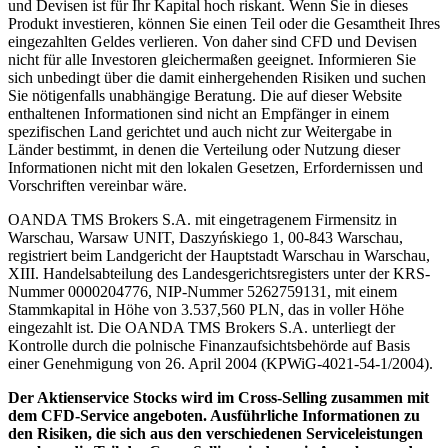
und Devisen ist für Ihr Kapital hoch riskant. Wenn Sie in dieses
Produkt investieren, können Sie einen Teil oder die Gesamtheit Ihres
eingezahlten Geldes verlieren. Von daher sind CFD und Devisen
nicht für alle Investoren gleichermaßen geeignet. Informieren Sie
sich unbedingt über die damit einhergehenden Risiken und suchen
Sie nötigenfalls unabhängige Beratung. Die auf dieser Website
enthaltenen Informationen sind nicht an Empfänger in einem
spezifischen Land gerichtet und auch nicht zur Weitergabe in
Länder bestimmt, in denen die Verteilung oder Nutzung dieser
Informationen nicht mit den lokalen Gesetzen, Erfordernissen und
Vorschriften vereinbar wäre.
OANDA TMS Brokers S.A. mit eingetragenem Firmensitz in
Warschau, Warsaw UNIT, Daszyńskiego 1, 00-843 Warschau,
registriert beim Landgericht der Hauptstadt Warschau in Warschau,
XIII. Handelsabteilung des Landesgerichtsregisters unter der KRS-
Nummer 0000204776, NIP-Nummer 5262759131, mit einem
Stammkapital in Höhe von 3.537,560 PLN, das in voller Höhe
eingezahlt ist. Die OANDA TMS Brokers S.A. unterliegt der
Kontrolle durch die polnische Finanzaufsichtsbehörde auf Basis
einer Genehmigung von 26. April 2004 (KPWiG-4021-54-1/2004).
Der Aktienservice Stocks wird im Cross-Selling zusammen mit
dem CFD-Service angeboten. Ausführliche Informationen zu
den Risiken, die sich aus den verschiedenen Serviceleistungen