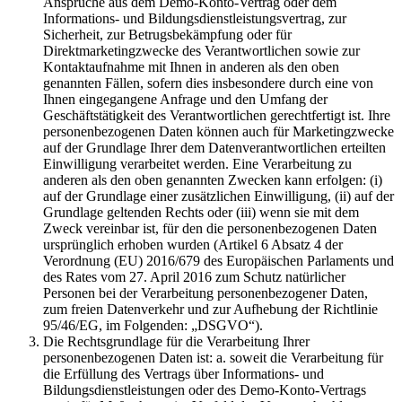
Ansprüche aus dem Demo-Konto-Vertrag oder dem
Informations- und Bildungsdienstleistungsvertrag, zur
Sicherheit, zur Betrugsbekämpfung oder für
Direktmarketingzwecke des Verantwortlichen sowie zur
Kontaktaufnahme mit Ihnen in anderen als den oben
genannten Fällen, sofern dies insbesondere durch eine von
Ihnen eingegangene Anfrage und den Umfang der
Geschäftstätigkeit des Verantwortlichen gerechtfertigt ist. Ihre
personenbezogenen Daten können auch für Marketingzwecke
auf der Grundlage Ihrer dem Datenverantwortlichen erteilten
Einwilligung verarbeitet werden. Eine Verarbeitung zu
anderen als den oben genannten Zwecken kann erfolgen: (i)
auf der Grundlage einer zusätzlichen Einwilligung, (ii) auf der
Grundlage geltenden Rechts oder (iii) wenn sie mit dem
Zweck vereinbar ist, für den die personenbezogenen Daten
ursprünglich erhoben wurden (Artikel 6 Absatz 4 der
Verordnung (EU) 2016/679 des Europäischen Parlaments und
des Rates vom 27. April 2016 zum Schutz natürlicher
Personen bei der Verarbeitung personenbezogener Daten,
zum freien Datenverkehr und zur Aufhebung der Richtlinie
95/46/EG, im Folgenden: „DSGVO“).
Die Rechtsgrundlage für die Verarbeitung Ihrer
personenbezogenen Daten ist: a. soweit die Verarbeitung für
die Erfüllung des Vertrags über Informations- und
Bildungsdienstleistungen oder des Demo-Konto-Vertrags