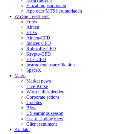
MetaTrader 5
Einzahlungsoptionen
App oder MT5 herunterladen
Wo Sie investieren
Forex
Aktien
ETFs
Aktien-CFD
Indizes-CFD
Rohstoffe-CFD
Krypto-CFD
ETF-CFD
Instrumentenspezifikation
SpaceX
Markt
Market news
Live-Kurse
Wirtschaftskalender
Corporate actions
Updates
Blog
US earnings season
Learn TradingView
Client sentiment
Kontakt