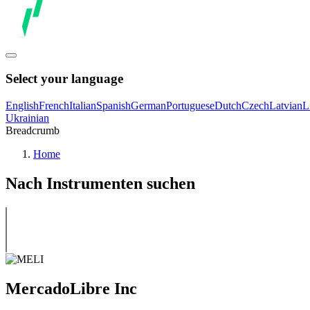
Select your language
English
French
Italian
Spanish
German
Portuguese
Dutch
Czech
Latvian
L
Ukrainian
Breadcrumb
Home
Nach Instrumenten suchen
MercadoLibre Inc