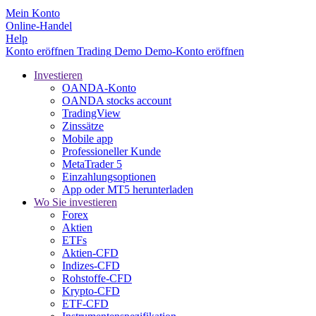
Mein Konto
Online-Handel
Help
Konto eröffnen
Trading
Demo
Demo-Konto eröffnen
Investieren
OANDA-Konto
OANDA stocks account
TradingView
Zinssätze
Mobile app
Professioneller Kunde
MetaTrader 5
Einzahlungsoptionen
App oder MT5 herunterladen
Wo Sie investieren
Forex
Aktien
ETFs
Aktien-CFD
Indizes-CFD
Rohstoffe-CFD
Krypto-CFD
ETF-CFD