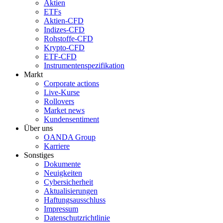
Aktien
ETFs
Aktien-CFD
Indizes-CFD
Rohstoffe-CFD
Krypto-CFD
ETF-CFD
Instrumentenspezifikation
Markt
Corporate actions
Live-Kurse
Rollovers
Market news
Kundensentiment
Über uns
OANDA Group
Karriere
Sonstiges
Dokumente
Neuigkeiten
Cybersicherheit
Aktualisierungen
Haftungsausschluss
Impressum
Datenschutzrichtlinie