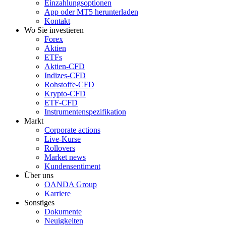
Einzahlungsoptionen
App oder MT5 herunterladen
Kontakt
Wo Sie investieren
Forex
Aktien
ETFs
Aktien-CFD
Indizes-CFD
Rohstoffe-CFD
Krypto-CFD
ETF-CFD
Instrumentenspezifikation
Markt
Corporate actions
Live-Kurse
Rollovers
Market news
Kundensentiment
Über uns
OANDA Group
Karriere
Sonstiges
Dokumente
Neuigkeiten