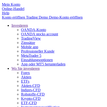
Mein Konto
Online-Handel
Help
Konto eröffnen
Trading
Demo
Demo-Konto eröffnen
Investieren
OANDA-Konto
OANDA stocks account
TradingView
Zinssätze
Mobile app
Professioneller Kunde
MetaTrader 5
Einzahlungsoptionen
App oder MT5 herunterladen
Wo Sie investieren
Forex
Aktien
ETFs
Aktien-CFD
Indizes-CFD
Rohstoffe-CFD
Krypto-CFD
ETF-CFD