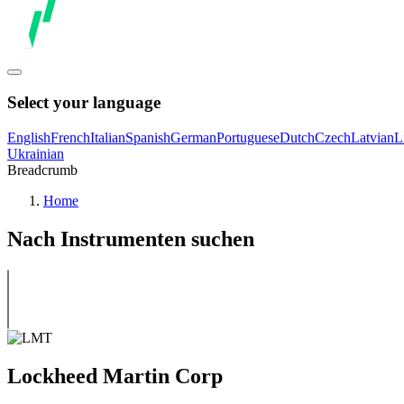
Select your language
English
French
Italian
Spanish
German
Portuguese
Dutch
Czech
Latvian
L
Ukrainian
Breadcrumb
Home
Nach Instrumenten suchen
Lockheed Martin Corp