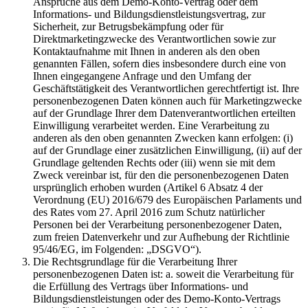
Ansprüche aus dem Demo-Konto-Vertrag oder dem
Informations- und Bildungsdienstleistungsvertrag, zur
Sicherheit, zur Betrugsbekämpfung oder für
Direktmarketingzwecke des Verantwortlichen sowie zur
Kontaktaufnahme mit Ihnen in anderen als den oben
genannten Fällen, sofern dies insbesondere durch eine von
Ihnen eingegangene Anfrage und den Umfang der
Geschäftstätigkeit des Verantwortlichen gerechtfertigt ist. Ihre
personenbezogenen Daten können auch für Marketingzwecke
auf der Grundlage Ihrer dem Datenverantwortlichen erteilten
Einwilligung verarbeitet werden. Eine Verarbeitung zu
anderen als den oben genannten Zwecken kann erfolgen: (i)
auf der Grundlage einer zusätzlichen Einwilligung, (ii) auf der
Grundlage geltenden Rechts oder (iii) wenn sie mit dem
Zweck vereinbar ist, für den die personenbezogenen Daten
ursprünglich erhoben wurden (Artikel 6 Absatz 4 der
Verordnung (EU) 2016/679 des Europäischen Parlaments und
des Rates vom 27. April 2016 zum Schutz natürlicher
Personen bei der Verarbeitung personenbezogener Daten,
zum freien Datenverkehr und zur Aufhebung der Richtlinie
95/46/EG, im Folgenden: „DSGVO“).
Die Rechtsgrundlage für die Verarbeitung Ihrer
personenbezogenen Daten ist: a. soweit die Verarbeitung für
die Erfüllung des Vertrags über Informations- und
Bildungsdienstleistungen oder des Demo-Konto-Vertrags