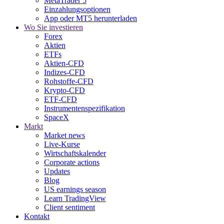
MetaTrader 5
Einzahlungsoptionen
App oder MT5 herunterladen
Wo Sie investieren
Forex
Aktien
ETFs
Aktien-CFD
Indizes-CFD
Rohstoffe-CFD
Krypto-CFD
ETF-CFD
Instrumentenspezifikation
SpaceX
Markt
Market news
Live-Kurse
Wirtschaftskalender
Corporate actions
Updates
Blog
US earnings season
Learn TradingView
Client sentiment
Kontakt