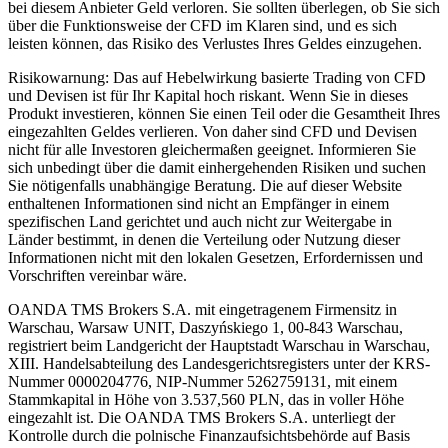
bei diesem Anbieter Geld verloren. Sie sollten überlegen, ob Sie sich
über die Funktionsweise der CFD im Klaren sind, und es sich
leisten können, das Risiko des Verlustes Ihres Geldes einzugehen.
Risikowarnung: Das auf Hebelwirkung basierte Trading von CFD
und Devisen ist für Ihr Kapital hoch riskant. Wenn Sie in dieses
Produkt investieren, können Sie einen Teil oder die Gesamtheit Ihres
eingezahlten Geldes verlieren. Von daher sind CFD und Devisen
nicht für alle Investoren gleichermaßen geeignet. Informieren Sie
sich unbedingt über die damit einhergehenden Risiken und suchen
Sie nötigenfalls unabhängige Beratung. Die auf dieser Website
enthaltenen Informationen sind nicht an Empfänger in einem
spezifischen Land gerichtet und auch nicht zur Weitergabe in
Länder bestimmt, in denen die Verteilung oder Nutzung dieser
Informationen nicht mit den lokalen Gesetzen, Erfordernissen und
Vorschriften vereinbar wäre.
OANDA TMS Brokers S.A. mit eingetragenem Firmensitz in
Warschau, Warsaw UNIT, Daszyńskiego 1, 00-843 Warschau,
registriert beim Landgericht der Hauptstadt Warschau in Warschau,
XIII. Handelsabteilung des Landesgerichtsregisters unter der KRS-
Nummer 0000204776, NIP-Nummer 5262759131, mit einem
Stammkapital in Höhe von 3.537,560 PLN, das in voller Höhe
eingezahlt ist. Die OANDA TMS Brokers S.A. unterliegt der
Kontrolle durch die polnische Finanzaufsichtsbehörde auf Basis