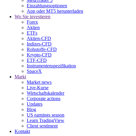
MetaTrader 5
Einzahlungsoptionen
App oder MT5 herunterladen
Wo Sie investieren
Forex
Aktien
ETFs
Aktien-CFD
Indizes-CFD
Rohstoffe-CFD
Krypto-CFD
ETF-CFD
Instrumentenspezifikation
SpaceX
Markt
Market news
Live-Kurse
Wirtschaftskalender
Corporate actions
Updates
Blog
US earnings season
Learn TradingView
Client sentiment
Kontakt