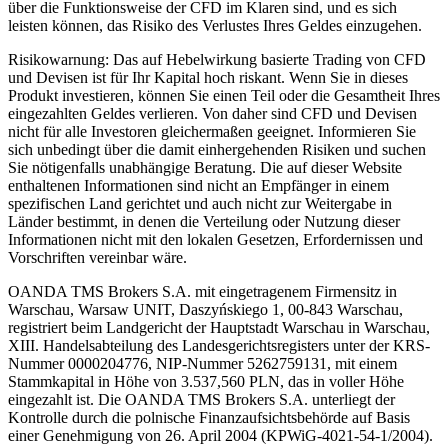
über die Funktionsweise der CFD im Klaren sind, und es sich
leisten können, das Risiko des Verlustes Ihres Geldes einzugehen.
Risikowarnung: Das auf Hebelwirkung basierte Trading von CFD
und Devisen ist für Ihr Kapital hoch riskant. Wenn Sie in dieses
Produkt investieren, können Sie einen Teil oder die Gesamtheit Ihres
eingezahlten Geldes verlieren. Von daher sind CFD und Devisen
nicht für alle Investoren gleichermaßen geeignet. Informieren Sie
sich unbedingt über die damit einhergehenden Risiken und suchen
Sie nötigenfalls unabhängige Beratung. Die auf dieser Website
enthaltenen Informationen sind nicht an Empfänger in einem
spezifischen Land gerichtet und auch nicht zur Weitergabe in
Länder bestimmt, in denen die Verteilung oder Nutzung dieser
Informationen nicht mit den lokalen Gesetzen, Erfordernissen und
Vorschriften vereinbar wäre.
OANDA TMS Brokers S.A. mit eingetragenem Firmensitz in
Warschau, Warsaw UNIT, Daszyńskiego 1, 00-843 Warschau,
registriert beim Landgericht der Hauptstadt Warschau in Warschau,
XIII. Handelsabteilung des Landesgerichtsregisters unter der KRS-
Nummer 0000204776, NIP-Nummer 5262759131, mit einem
Stammkapital in Höhe von 3.537,560 PLN, das in voller Höhe
eingezahlt ist. Die OANDA TMS Brokers S.A. unterliegt der
Kontrolle durch die polnische Finanzaufsichtsbehörde auf Basis
einer Genehmigung von 26. April 2004 (KPWiG-4021-54-1/2004).