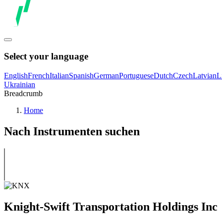
Select your language
English
French
Italian
Spanish
German
Portuguese
Dutch
Czech
Latvian
L
Ukrainian
Breadcrumb
Home
Nach Instrumenten suchen
Knight-Swift Transportation Holdings Inc