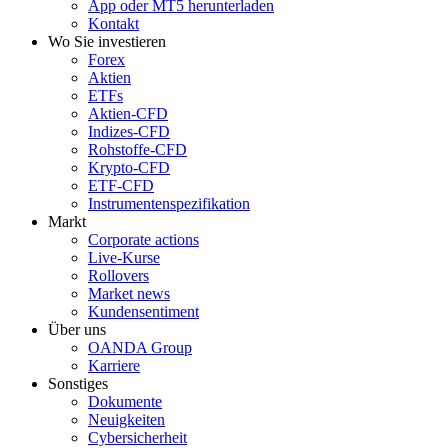
App oder MT5 herunterladen
Kontakt
Wo Sie investieren
Forex
Aktien
ETFs
Aktien-CFD
Indizes-CFD
Rohstoffe-CFD
Krypto-CFD
ETF-CFD
Instrumentenspezifikation
Markt
Corporate actions
Live-Kurse
Rollovers
Market news
Kundensentiment
Über uns
OANDA Group
Karriere
Sonstiges
Dokumente
Neuigkeiten
Cybersicherheit