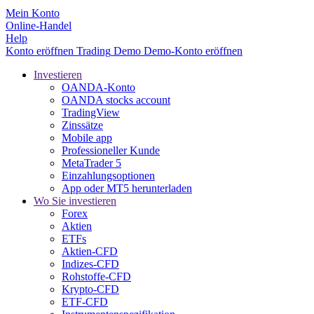
Mein Konto
Online-Handel
Help
Konto eröffnen
Trading
Demo
Demo-Konto eröffnen
Investieren
OANDA-Konto
OANDA stocks account
TradingView
Zinssätze
Mobile app
Professioneller Kunde
MetaTrader 5
Einzahlungsoptionen
App oder MT5 herunterladen
Wo Sie investieren
Forex
Aktien
ETFs
Aktien-CFD
Indizes-CFD
Rohstoffe-CFD
Krypto-CFD
ETF-CFD