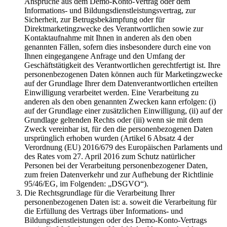
Ansprüche aus dem Demo-Konto-Vertrag oder dem
Informations- und Bildungsdienstleistungsvertrag, zur
Sicherheit, zur Betrugsbekämpfung oder für
Direktmarketingzwecke des Verantwortlichen sowie zur
Kontaktaufnahme mit Ihnen in anderen als den oben
genannten Fällen, sofern dies insbesondere durch eine von
Ihnen eingegangene Anfrage und den Umfang der
Geschäftstätigkeit des Verantwortlichen gerechtfertigt ist. Ihre
personenbezogenen Daten können auch für Marketingzwecke
auf der Grundlage Ihrer dem Datenverantwortlichen erteilten
Einwilligung verarbeitet werden. Eine Verarbeitung zu
anderen als den oben genannten Zwecken kann erfolgen: (i)
auf der Grundlage einer zusätzlichen Einwilligung, (ii) auf der
Grundlage geltenden Rechts oder (iii) wenn sie mit dem
Zweck vereinbar ist, für den die personenbezogenen Daten
ursprünglich erhoben wurden (Artikel 6 Absatz 4 der
Verordnung (EU) 2016/679 des Europäischen Parlaments und
des Rates vom 27. April 2016 zum Schutz natürlicher
Personen bei der Verarbeitung personenbezogener Daten,
zum freien Datenverkehr und zur Aufhebung der Richtlinie
95/46/EG, im Folgenden: „DSGVO“).
Die Rechtsgrundlage für die Verarbeitung Ihrer
personenbezogenen Daten ist: a. soweit die Verarbeitung für
die Erfüllung des Vertrags über Informations- und
Bildungsdienstleistungen oder des Demo-Konto-Vertrags