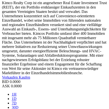
Kimco Realty Corp ist ein angesehener Real Estate Investment Trust
(REIT), der ein Portfolio erstklassiger Einkaufszentren in den
gesamten Vereinigten Staaten besitzt und verwaltet. Das
Unternehmen konzentriert sich auf Convenience-orientierten
Einzelhandel, wobei seine Immobilien von führenden nationalen
und regionalen Einzelhändlern verankert sind und eine vielfältige
Auswahl an Einkaufs-, Essens- und Unterhaltungsmöglichkeiten für
Verbraucher bieten. Kimcos Portfolio umfasst über 400 Immobilien
mit insgesamt mehr als 75 Millionen Quadratfuß vermietbarer
Fläche. Das Unternehmen ist der Nachhaltigkeit verpflichtet und hat
mehrere Initiativen zur Reduzierung seiner Umweltauswirkungen
umgesetzt, darunter energieeffiziente Beleuchtungs- und HVAC-
Systeme, Solaranlagen und Abfallreduktionsprogramme. Mit einer
nachgewiesenen Erfolgsbilanz bei der Erzielung robuster
finanzieller Ergebnisse und einem Engagement für die Schaffung
von Wert für seine Aktionäre ist Kimco ein vertrauenswürdiger
Marktführer in der Einzelhandelsimmobilienbranche.
Verkaufen
Kaufen
BID
0.0000
ASK
0.0000
1H
1D
7D
30D