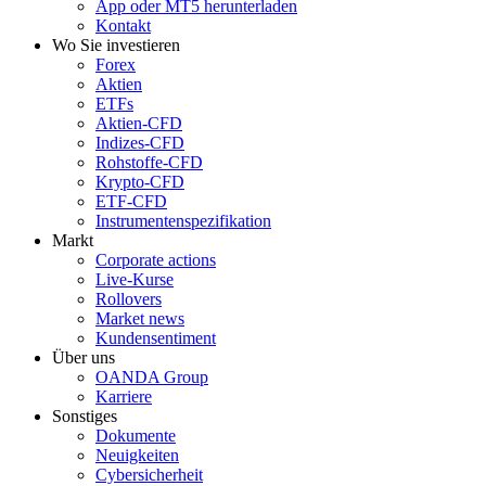
App oder MT5 herunterladen
Kontakt
Wo Sie investieren
Forex
Aktien
ETFs
Aktien-CFD
Indizes-CFD
Rohstoffe-CFD
Krypto-CFD
ETF-CFD
Instrumentenspezifikation
Markt
Corporate actions
Live-Kurse
Rollovers
Market news
Kundensentiment
Über uns
OANDA Group
Karriere
Sonstiges
Dokumente
Neuigkeiten
Cybersicherheit