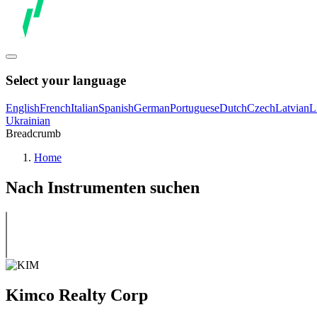
Select your language
English
French
Italian
Spanish
German
Portuguese
Dutch
Czech
Latvian
L
Ukrainian
Breadcrumb
Home
Nach Instrumenten suchen
Kimco Realty Corp