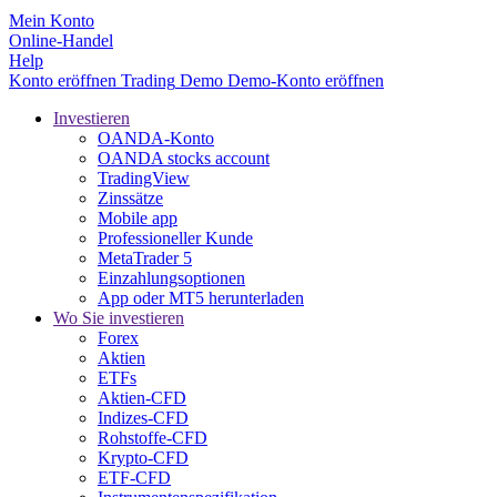
Mein Konto
Online-Handel
Help
Konto eröffnen
Trading
Demo
Demo-Konto eröffnen
Investieren
OANDA-Konto
OANDA stocks account
TradingView
Zinssätze
Mobile app
Professioneller Kunde
MetaTrader 5
Einzahlungsoptionen
App oder MT5 herunterladen
Wo Sie investieren
Forex
Aktien
ETFs
Aktien-CFD
Indizes-CFD
Rohstoffe-CFD
Krypto-CFD
ETF-CFD