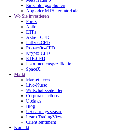
MetaTrader 5
Einzahlungsoptionen
App oder MT5 herunterladen
Wo Sie investieren
Forex
Aktien
ETFs
Aktien-CFD
Indizes-CFD
Rohstoffe-CFD
Krypto-CFD
ETF-CFD
Instrumentenspezifikation
SpaceX
Markt
Market news
Live-Kurse
Wirtschaftskalender
Corporate actions
Updates
Blog
US earnings season
Learn TradingView
Client sentiment
Kontakt