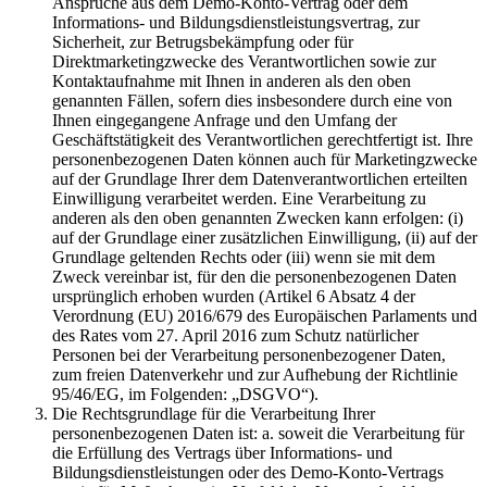
Ansprüche aus dem Demo-Konto-Vertrag oder dem
Informations- und Bildungsdienstleistungsvertrag, zur
Sicherheit, zur Betrugsbekämpfung oder für
Direktmarketingzwecke des Verantwortlichen sowie zur
Kontaktaufnahme mit Ihnen in anderen als den oben
genannten Fällen, sofern dies insbesondere durch eine von
Ihnen eingegangene Anfrage und den Umfang der
Geschäftstätigkeit des Verantwortlichen gerechtfertigt ist. Ihre
personenbezogenen Daten können auch für Marketingzwecke
auf der Grundlage Ihrer dem Datenverantwortlichen erteilten
Einwilligung verarbeitet werden. Eine Verarbeitung zu
anderen als den oben genannten Zwecken kann erfolgen: (i)
auf der Grundlage einer zusätzlichen Einwilligung, (ii) auf der
Grundlage geltenden Rechts oder (iii) wenn sie mit dem
Zweck vereinbar ist, für den die personenbezogenen Daten
ursprünglich erhoben wurden (Artikel 6 Absatz 4 der
Verordnung (EU) 2016/679 des Europäischen Parlaments und
des Rates vom 27. April 2016 zum Schutz natürlicher
Personen bei der Verarbeitung personenbezogener Daten,
zum freien Datenverkehr und zur Aufhebung der Richtlinie
95/46/EG, im Folgenden: „DSGVO“).
Die Rechtsgrundlage für die Verarbeitung Ihrer
personenbezogenen Daten ist: a. soweit die Verarbeitung für
die Erfüllung des Vertrags über Informations- und
Bildungsdienstleistungen oder des Demo-Konto-Vertrags