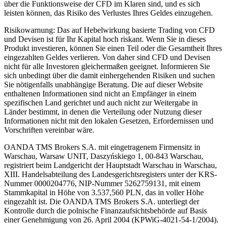
über die Funktionsweise der CFD im Klaren sind, und es sich
leisten können, das Risiko des Verlustes Ihres Geldes einzugehen.
Risikowarnung: Das auf Hebelwirkung basierte Trading von CFD
und Devisen ist für Ihr Kapital hoch riskant. Wenn Sie in dieses
Produkt investieren, können Sie einen Teil oder die Gesamtheit Ihres
eingezahlten Geldes verlieren. Von daher sind CFD und Devisen
nicht für alle Investoren gleichermaßen geeignet. Informieren Sie
sich unbedingt über die damit einhergehenden Risiken und suchen
Sie nötigenfalls unabhängige Beratung. Die auf dieser Website
enthaltenen Informationen sind nicht an Empfänger in einem
spezifischen Land gerichtet und auch nicht zur Weitergabe in
Länder bestimmt, in denen die Verteilung oder Nutzung dieser
Informationen nicht mit den lokalen Gesetzen, Erfordernissen und
Vorschriften vereinbar wäre.
OANDA TMS Brokers S.A. mit eingetragenem Firmensitz in
Warschau, Warsaw UNIT, Daszyńskiego 1, 00-843 Warschau,
registriert beim Landgericht der Hauptstadt Warschau in Warschau,
XIII. Handelsabteilung des Landesgerichtsregisters unter der KRS-
Nummer 0000204776, NIP-Nummer 5262759131, mit einem
Stammkapital in Höhe von 3.537,560 PLN, das in voller Höhe
eingezahlt ist. Die OANDA TMS Brokers S.A. unterliegt der
Kontrolle durch die polnische Finanzaufsichtsbehörde auf Basis
einer Genehmigung von 26. April 2004 (KPWiG-4021-54-1/2004).