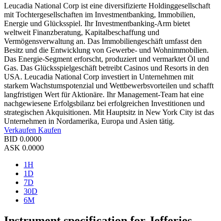
Leucadia National Corp ist eine diversifizierte Holdinggesellschaft
mit Tochtergesellschaften im Investmentbanking, Immobilien,
Energie und Glücksspiel. Ihr Investmentbanking-Arm bietet
weltweit Finanzberatung, Kapitalbeschaffung und
Vermögensverwaltung an. Das Immobiliengeschäft umfasst den
Besitz und die Entwicklung von Gewerbe- und Wohnimmobilien.
Das Energie-Segment erforscht, produziert und vermarktet Öl und
Gas. Das Glücksspielgeschäft betreibt Casinos und Resorts in den
USA. Leucadia National Corp investiert in Unternehmen mit
starkem Wachstumspotenzial und Wettbewerbsvorteilen und schafft
langfristigen Wert für Aktionäre. Ihr Management-Team hat eine
nachgewiesene Erfolgsbilanz bei erfolgreichen Investitionen und
strategischen Akquisitionen. Mit Hauptsitz in New York City ist das
Unternehmen in Nordamerika, Europa und Asien tätig.
Verkaufen
Kaufen
BID
0.0000
ASK
0.0000
1H
1D
7D
30D
6M
Instrument specification for Jefferies