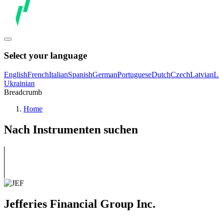
Select your language
English
French
Italian
Spanish
German
Portuguese
Dutch
Czech
Latvian
L
Ukrainian
Breadcrumb
Home
Nach Instrumenten suchen
Jefferies Financial Group Inc.