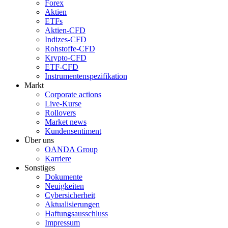
Forex
Aktien
ETFs
Aktien-CFD
Indizes-CFD
Rohstoffe-CFD
Krypto-CFD
ETF-CFD
Instrumentenspezifikation
Markt
Corporate actions
Live-Kurse
Rollovers
Market news
Kundensentiment
Über uns
OANDA Group
Karriere
Sonstiges
Dokumente
Neuigkeiten
Cybersicherheit
Aktualisierungen
Haftungsausschluss
Impressum