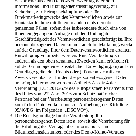
Ansprüche aus dem Demo-Konto-Vertrag oder dem
Informations- und Bildungsdienstleistungsvertrag, zur
Sicherheit, zur Betrugsbekämpfung oder für
Direktmarketingzwecke des Verantwortlichen sowie zur
Kontaktaufnahme mit Ihnen in anderen als den oben
genannten Fällen, sofern dies insbesondere durch eine von
Ihnen eingegangene Anfrage und den Umfang der
Geschäftstätigkeit des Verantwortlichen gerechtfertigt ist. Ihre
personenbezogenen Daten können auch für Marketingzwecke
auf der Grundlage Ihrer dem Datenverantwortlichen erteilten
Einwilligung verarbeitet werden. Eine Verarbeitung zu
anderen als den oben genannten Zwecken kann erfolgen: (i)
auf der Grundlage einer zusätzlichen Einwilligung, (ii) auf der
Grundlage geltenden Rechts oder (iii) wenn sie mit dem
Zweck vereinbar ist, für den die personenbezogenen Daten
ursprünglich erhoben wurden (Artikel 6 Absatz 4 der
Verordnung (EU) 2016/679 des Europäischen Parlaments und
des Rates vom 27. April 2016 zum Schutz natürlicher
Personen bei der Verarbeitung personenbezogener Daten,
zum freien Datenverkehr und zur Aufhebung der Richtlinie
95/46/EG, im Folgenden: „DSGVO“).
Die Rechtsgrundlage für die Verarbeitung Ihrer
personenbezogenen Daten ist: a. soweit die Verarbeitung für
die Erfüllung des Vertrags über Informations- und
Bildungsdienstleistungen oder des Demo-Konto-Vertrags