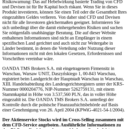
Risikowarnung: Das auf Hebelwirkung basierte Trading von CFD
und Devisen ist für Ihr Kapital hoch riskant. Wenn Sie in dieses
Produkt investieren, können Sie einen Teil oder die Gesamtheit Ihres
eingezahlten Geldes verlieren. Von daher sind CFD und Devisen
nicht für alle Investoren gleichermaßen geeignet. Informieren Sie
sich unbedingt über die damit einhergehenden Risiken und suchen
Sie nötigenfalls unabhängige Beratung. Die auf dieser Website
enthaltenen Informationen sind nicht an Empfänger in einem
spezifischen Land gerichtet und auch nicht zur Weitergabe in
Länder bestimmt, in denen die Verteilung oder Nutzung dieser
Informationen nicht mit den lokalen Gesetzen, Erfordernissen und
Vorschriften vereinbar wäre.
OANDA TMS Brokers S.A. mit eingetragenem Firmensitz in
Warschau, Warsaw UNIT, Daszyńskiego 1, 00-843 Warschau,
registriert beim Landgericht der Hauptstadt Warschau in Warschau,
XIII. Handelsabteilung des Landesgerichtsregisters unter der KRS-
Nummer 0000204776, NIP-Nummer 5262759131, mit einem
Stammkapital in Höhe von 3.537,560 PLN, das in voller Höhe
eingezahlt ist. Die OANDA TMS Brokers S.A. unterliegt der
Kontrolle durch die polnische Finanzaufsichtsbehörde auf Basis
einer Genehmigung von 26. April 2004 (KPWiG-4021-54-1/2004).
Der Aktienservice Stocks wird im Cross-Selling zusammen mit
dem CFD-Service angeboten. Ausführliche Informationen zu