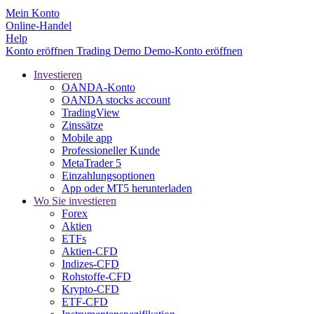
Mein Konto
Online-Handel
Help
Konto eröffnen
Trading
Demo
Demo-Konto eröffnen
Investieren
OANDA-Konto
OANDA stocks account
TradingView
Zinssätze
Mobile app
Professioneller Kunde
MetaTrader 5
Einzahlungsoptionen
App oder MT5 herunterladen
Wo Sie investieren
Forex
Aktien
ETFs
Aktien-CFD
Indizes-CFD
Rohstoffe-CFD
Krypto-CFD
ETF-CFD