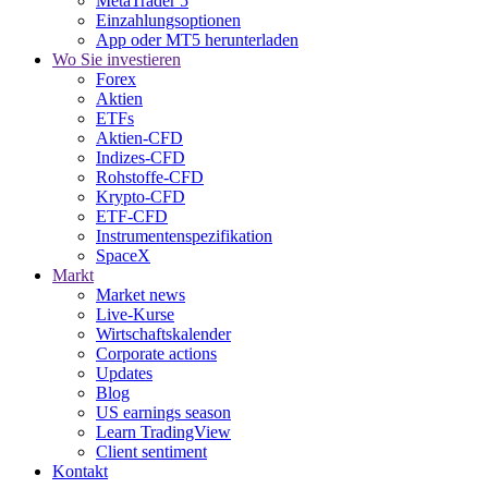
MetaTrader 5
Einzahlungsoptionen
App oder MT5 herunterladen
Wo Sie investieren
Forex
Aktien
ETFs
Aktien-CFD
Indizes-CFD
Rohstoffe-CFD
Krypto-CFD
ETF-CFD
Instrumentenspezifikation
SpaceX
Markt
Market news
Live-Kurse
Wirtschaftskalender
Corporate actions
Updates
Blog
US earnings season
Learn TradingView
Client sentiment
Kontakt