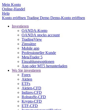
Mein Konto
Online-Handel
Help
Konto eröffnen
Trading
Demo
Demo-Konto eröffnen
Investieren
OANDA-Konto
OANDA stocks account
TradingView
Zinssätze
Mobile app
Professioneller Kunde
MetaTrader 5
Einzahlungsoptionen
App oder MT5 herunterladen
Wo Sie investieren
Forex
Aktien
ETFs
Aktien-CFD
Indizes-CFD
Rohstoffe-CFD
Krypto-CFD
ETF-CFD