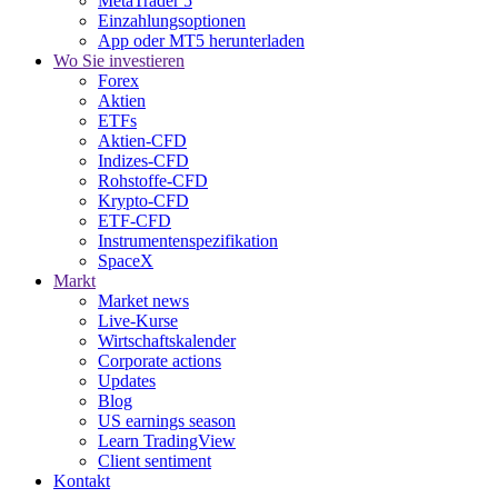
MetaTrader 5
Einzahlungsoptionen
App oder MT5 herunterladen
Wo Sie investieren
Forex
Aktien
ETFs
Aktien-CFD
Indizes-CFD
Rohstoffe-CFD
Krypto-CFD
ETF-CFD
Instrumentenspezifikation
SpaceX
Markt
Market news
Live-Kurse
Wirtschaftskalender
Corporate actions
Updates
Blog
US earnings season
Learn TradingView
Client sentiment
Kontakt