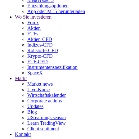
MetaTrader 5
Einzahlungsoptionen
App oder MT5 herunterladen
Wo Sie investieren
Forex
Aktien
ETFs
Aktien-CFD
Indizes-CFD
Rohstoffe-CFD
Krypto-CFD
ETF-CFD
Instrumentenspezifikation
SpaceX
Markt
Market news
Live-Kurse
Wirtschaftskalender
Corporate actions
Updates
Blog
US earnings season
Learn TradingView
Client sentiment
Kontakt