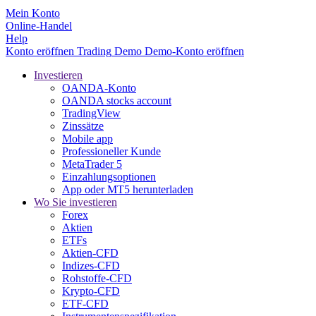
Mein Konto
Online-Handel
Help
Konto eröffnen
Trading
Demo
Demo-Konto eröffnen
Investieren
OANDA-Konto
OANDA stocks account
TradingView
Zinssätze
Mobile app
Professioneller Kunde
MetaTrader 5
Einzahlungsoptionen
App oder MT5 herunterladen
Wo Sie investieren
Forex
Aktien
ETFs
Aktien-CFD
Indizes-CFD
Rohstoffe-CFD
Krypto-CFD
ETF-CFD