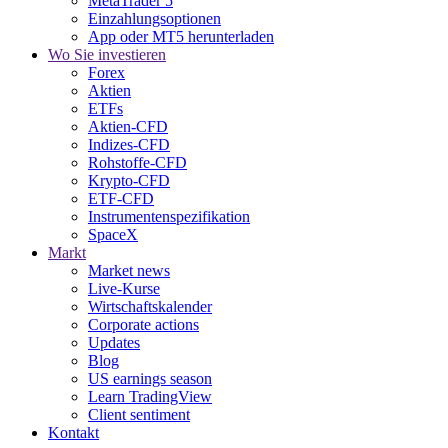
MetaTrader 5
Einzahlungsoptionen
App oder MT5 herunterladen
Wo Sie investieren
Forex
Aktien
ETFs
Aktien-CFD
Indizes-CFD
Rohstoffe-CFD
Krypto-CFD
ETF-CFD
Instrumentenspezifikation
SpaceX
Markt
Market news
Live-Kurse
Wirtschaftskalender
Corporate actions
Updates
Blog
US earnings season
Learn TradingView
Client sentiment
Kontakt