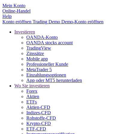
Mein Konto
Online-Handel
Help
Konto eröffnen
Trading
Demo
Demo-Konto eröffnen
Investieren
OANDA-Konto
OANDA stocks account
TradingView
Zinssätze
Mobile app
Professioneller Kunde
MetaTrader 5
Einzahlungsoptionen
App oder MT5 herunterladen
Wo Sie investieren
Forex
Aktien
ETFs
Aktien-CFD
Indizes-CFD
Rohstoffe-CFD
Krypto-CFD
ETF-CFD