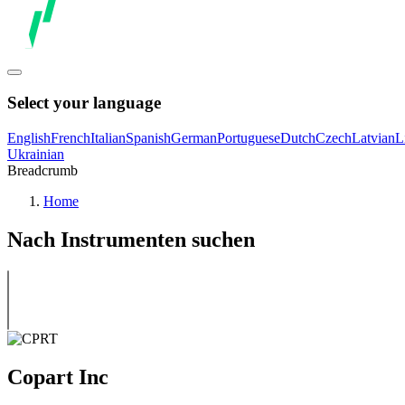
Select your language
English
French
Italian
Spanish
German
Portuguese
Dutch
Czech
Latvian
L
Ukrainian
Breadcrumb
Home
Nach Instrumenten suchen
Copart Inc