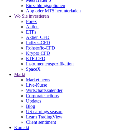
MetaTrader 5
Einzahlungsoptionen
App oder MT5 herunterladen
Wo Sie investieren
Forex
Aktien
ETFs
Aktien-CFD
Indizes-CFD
Rohstoffe-CFD
Krypto-CFD
ETF-CFD
Instrumentenspezifikation
SpaceX
Markt
Market news
Live-Kurse
Wirtschaftskalender
Corporate actions
Updates
Blog
US earnings season
Learn TradingView
Client sentiment
Kontakt