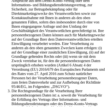
Ansprüche aus dem Demo-Konto-Vertrag oder dem
Informations- und Bildungsdienstleistungsvertrag, zur
Sicherheit, zur Betrugsbekämpfung oder für
Direktmarketingzwecke des Verantwortlichen sowie zur
Kontaktaufnahme mit Ihnen in anderen als den oben
genannten Fällen, sofern dies insbesondere durch eine von
Ihnen eingegangene Anfrage und den Umfang der
Geschäftstätigkeit des Verantwortlichen gerechtfertigt ist. Ihre
personenbezogenen Daten können auch für Marketingzwecke
auf der Grundlage Ihrer dem Datenverantwortlichen erteilten
Einwilligung verarbeitet werden. Eine Verarbeitung zu
anderen als den oben genannten Zwecken kann erfolgen: (i)
auf der Grundlage einer zusätzlichen Einwilligung, (ii) auf der
Grundlage geltenden Rechts oder (iii) wenn sie mit dem
Zweck vereinbar ist, für den die personenbezogenen Daten
ursprünglich erhoben wurden (Artikel 6 Absatz 4 der
Verordnung (EU) 2016/679 des Europäischen Parlaments und
des Rates vom 27. April 2016 zum Schutz natürlicher
Personen bei der Verarbeitung personenbezogener Daten,
zum freien Datenverkehr und zur Aufhebung der Richtlinie
95/46/EG, im Folgenden: „DSGVO“).
Die Rechtsgrundlage für die Verarbeitung Ihrer
personenbezogenen Daten ist: a. soweit die Verarbeitung für
die Erfüllung des Vertrags über Informations- und
Bildungsdienstleistungen oder des Demo-Konto-Vertrags