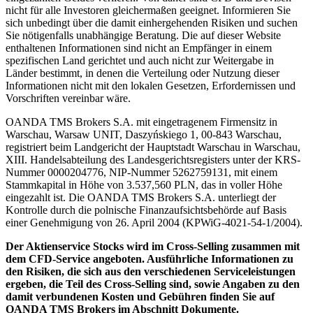
nicht für alle Investoren gleichermaßen geeignet. Informieren Sie
sich unbedingt über die damit einhergehenden Risiken und suchen
Sie nötigenfalls unabhängige Beratung. Die auf dieser Website
enthaltenen Informationen sind nicht an Empfänger in einem
spezifischen Land gerichtet und auch nicht zur Weitergabe in
Länder bestimmt, in denen die Verteilung oder Nutzung dieser
Informationen nicht mit den lokalen Gesetzen, Erfordernissen und
Vorschriften vereinbar wäre.
OANDA TMS Brokers S.A. mit eingetragenem Firmensitz in
Warschau, Warsaw UNIT, Daszyńskiego 1, 00-843 Warschau,
registriert beim Landgericht der Hauptstadt Warschau in Warschau,
XIII. Handelsabteilung des Landesgerichtsregisters unter der KRS-
Nummer 0000204776, NIP-Nummer 5262759131, mit einem
Stammkapital in Höhe von 3.537,560 PLN, das in voller Höhe
eingezahlt ist. Die OANDA TMS Brokers S.A. unterliegt der
Kontrolle durch die polnische Finanzaufsichtsbehörde auf Basis
einer Genehmigung von 26. April 2004 (KPWiG-4021-54-1/2004).
Der Aktienservice Stocks wird im Cross-Selling zusammen mit
dem CFD-Service angeboten. Ausführliche Informationen zu
den Risiken, die sich aus den verschiedenen Serviceleistungen
ergeben, die Teil des Cross-Selling sind, sowie Angaben zu den
damit verbundenen Kosten und Gebühren finden Sie auf
OANDA TMS Brokers im Abschnitt Dokumente.