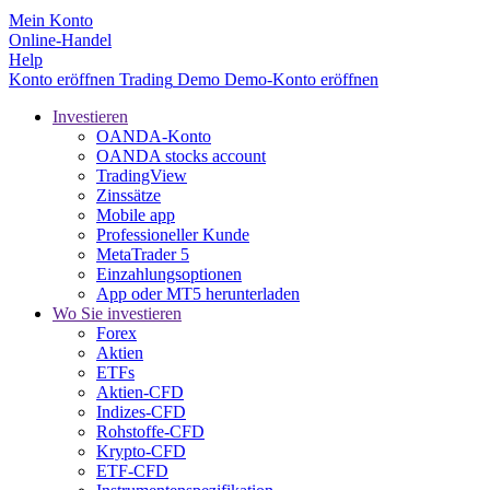
Mein Konto
Online-Handel
Help
Konto eröffnen
Trading
Demo
Demo-Konto eröffnen
Investieren
OANDA-Konto
OANDA stocks account
TradingView
Zinssätze
Mobile app
Professioneller Kunde
MetaTrader 5
Einzahlungsoptionen
App oder MT5 herunterladen
Wo Sie investieren
Forex
Aktien
ETFs
Aktien-CFD
Indizes-CFD
Rohstoffe-CFD
Krypto-CFD
ETF-CFD