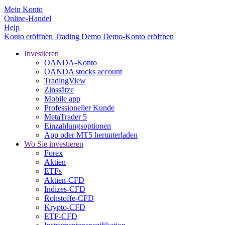
Mein Konto
Online-Handel
Help
Konto eröffnen
Trading
Demo
Demo-Konto eröffnen
Investieren
OANDA-Konto
OANDA stocks account
TradingView
Zinssätze
Mobile app
Professioneller Kunde
MetaTrader 5
Einzahlungsoptionen
App oder MT5 herunterladen
Wo Sie investieren
Forex
Aktien
ETFs
Aktien-CFD
Indizes-CFD
Rohstoffe-CFD
Krypto-CFD
ETF-CFD