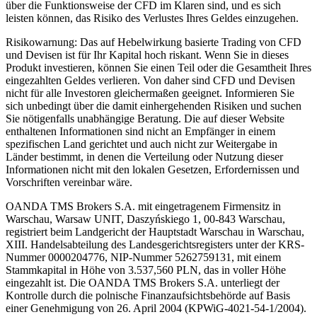
über die Funktionsweise der CFD im Klaren sind, und es sich
leisten können, das Risiko des Verlustes Ihres Geldes einzugehen.
Risikowarnung: Das auf Hebelwirkung basierte Trading von CFD
und Devisen ist für Ihr Kapital hoch riskant. Wenn Sie in dieses
Produkt investieren, können Sie einen Teil oder die Gesamtheit Ihres
eingezahlten Geldes verlieren. Von daher sind CFD und Devisen
nicht für alle Investoren gleichermaßen geeignet. Informieren Sie
sich unbedingt über die damit einhergehenden Risiken und suchen
Sie nötigenfalls unabhängige Beratung. Die auf dieser Website
enthaltenen Informationen sind nicht an Empfänger in einem
spezifischen Land gerichtet und auch nicht zur Weitergabe in
Länder bestimmt, in denen die Verteilung oder Nutzung dieser
Informationen nicht mit den lokalen Gesetzen, Erfordernissen und
Vorschriften vereinbar wäre.
OANDA TMS Brokers S.A. mit eingetragenem Firmensitz in
Warschau, Warsaw UNIT, Daszyńskiego 1, 00-843 Warschau,
registriert beim Landgericht der Hauptstadt Warschau in Warschau,
XIII. Handelsabteilung des Landesgerichtsregisters unter der KRS-
Nummer 0000204776, NIP-Nummer 5262759131, mit einem
Stammkapital in Höhe von 3.537,560 PLN, das in voller Höhe
eingezahlt ist. Die OANDA TMS Brokers S.A. unterliegt der
Kontrolle durch die polnische Finanzaufsichtsbehörde auf Basis
einer Genehmigung von 26. April 2004 (KPWiG-4021-54-1/2004).