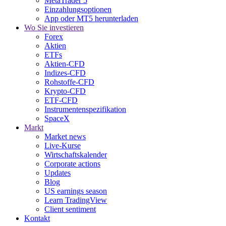
MetaTrader 5
Einzahlungsoptionen
App oder MT5 herunterladen
Wo Sie investieren
Forex
Aktien
ETFs
Aktien-CFD
Indizes-CFD
Rohstoffe-CFD
Krypto-CFD
ETF-CFD
Instrumentenspezifikation
SpaceX
Markt
Market news
Live-Kurse
Wirtschaftskalender
Corporate actions
Updates
Blog
US earnings season
Learn TradingView
Client sentiment
Kontakt