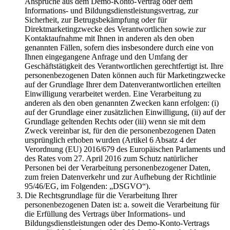
Ansprüche aus dem Demo-Konto-Vertrag oder dem
Informations- und Bildungsdienstleistungsvertrag, zur
Sicherheit, zur Betrugsbekämpfung oder für
Direktmarketingzwecke des Verantwortlichen sowie zur
Kontaktaufnahme mit Ihnen in anderen als den oben
genannten Fällen, sofern dies insbesondere durch eine von
Ihnen eingegangene Anfrage und den Umfang der
Geschäftstätigkeit des Verantwortlichen gerechtfertigt ist. Ihre
personenbezogenen Daten können auch für Marketingzwecke
auf der Grundlage Ihrer dem Datenverantwortlichen erteilten
Einwilligung verarbeitet werden. Eine Verarbeitung zu
anderen als den oben genannten Zwecken kann erfolgen: (i)
auf der Grundlage einer zusätzlichen Einwilligung, (ii) auf der
Grundlage geltenden Rechts oder (iii) wenn sie mit dem
Zweck vereinbar ist, für den die personenbezogenen Daten
ursprünglich erhoben wurden (Artikel 6 Absatz 4 der
Verordnung (EU) 2016/679 des Europäischen Parlaments und
des Rates vom 27. April 2016 zum Schutz natürlicher
Personen bei der Verarbeitung personenbezogener Daten,
zum freien Datenverkehr und zur Aufhebung der Richtlinie
95/46/EG, im Folgenden: „DSGVO“).
Die Rechtsgrundlage für die Verarbeitung Ihrer
personenbezogenen Daten ist: a. soweit die Verarbeitung für
die Erfüllung des Vertrags über Informations- und
Bildungsdienstleistungen oder des Demo-Konto-Vertrags