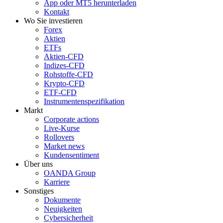
App oder MT5 herunterladen
Kontakt
Wo Sie investieren
Forex
Aktien
ETFs
Aktien-CFD
Indizes-CFD
Rohstoffe-CFD
Krypto-CFD
ETF-CFD
Instrumentenspezifikation
Markt
Corporate actions
Live-Kurse
Rollovers
Market news
Kundensentiment
Über uns
OANDA Group
Karriere
Sonstiges
Dokumente
Neuigkeiten
Cybersicherheit