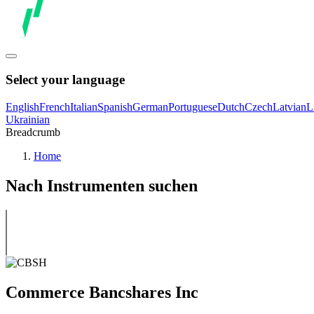
Select your language
English
French
Italian
Spanish
German
Portuguese
Dutch
Czech
Latvian
L
Ukrainian
Breadcrumb
Home
Nach Instrumenten suchen
Commerce Bancshares Inc