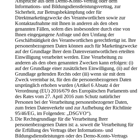
Ansprüche aus dem Demo-Konto-Vertrag oder dem
Informations- und Bildungsdienstleistungsvertrag, zur
Sicherheit, zur Betrugsbekämpfung oder für
Direktmarketingzwecke des Verantwortlichen sowie zur
Kontaktaufnahme mit Ihnen in anderen als den oben
genannten Fällen, sofern dies insbesondere durch eine von
Ihnen eingegangene Anfrage und den Umfang der
Geschäftstätigkeit des Verantwortlichen gerechtfertigt ist. Ihre
personenbezogenen Daten können auch für Marketingzwecke
auf der Grundlage Ihrer dem Datenverantwortlichen erteilten
Einwilligung verarbeitet werden. Eine Verarbeitung zu
anderen als den oben genannten Zwecken kann erfolgen: (i)
auf der Grundlage einer zusätzlichen Einwilligung, (ii) auf der
Grundlage geltenden Rechts oder (iii) wenn sie mit dem
Zweck vereinbar ist, für den die personenbezogenen Daten
ursprünglich erhoben wurden (Artikel 6 Absatz 4 der
Verordnung (EU) 2016/679 des Europäischen Parlaments und
des Rates vom 27. April 2016 zum Schutz natürlicher
Personen bei der Verarbeitung personenbezogener Daten,
zum freien Datenverkehr und zur Aufhebung der Richtlinie
95/46/EG, im Folgenden: „DSGVO“).
Die Rechtsgrundlage für die Verarbeitung Ihrer
personenbezogenen Daten ist: a. soweit die Verarbeitung für
die Erfüllung des Vertrags über Informations- und
Bildungsdienstleistungen oder des Demo-Konto-Vertrags