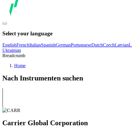
Select your language
English
French
Italian
Spanish
German
Portuguese
Dutch
Czech
Latvian
L
Ukrainian
Breadcrumb
Home
Nach Instrumenten suchen
Carrier Global Corporation