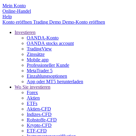
Mein Konto
Online-Handel
Help
Konto eröffnen
Trading
Demo
Demo-Konto eröffnen
Investieren
OANDA-Konto
OANDA stocks account
TradingView
Zinssätze
Mobile app
Professioneller Kunde
MetaTrader 5
Einzahlungsoptionen
App oder MT5 herunterladen
Wo Sie investieren
Forex
Aktien
ETFs
Aktien-CFD
Indizes-CFD
Rohstoffe-CFD
Krypto-CFD
ETF-CFD