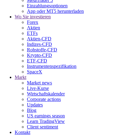
MetaTrader 5
Einzahlungsoptionen
App oder MT5 herunterladen
Wo Sie investieren
Forex
Aktien
ETFs
Aktien-CFD
Indizes-CFD
Rohstoffe-CFD
Krypto-CFD
ETF-CFD
Instrumentenspezifikation
SpaceX
Markt
Market news
Live-Kurse
Wirtschaftskalender
Corporate actions
Updates
Blog
US earnings season
Learn TradingView
Client sentiment
Kontakt