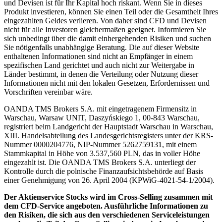
und Devisen ist für Ihr Kapital hoch riskant. Wenn Sie in dieses
Produkt investieren, können Sie einen Teil oder die Gesamtheit Ihres
eingezahlten Geldes verlieren. Von daher sind CFD und Devisen
nicht für alle Investoren gleichermaßen geeignet. Informieren Sie
sich unbedingt über die damit einhergehenden Risiken und suchen
Sie nötigenfalls unabhängige Beratung. Die auf dieser Website
enthaltenen Informationen sind nicht an Empfänger in einem
spezifischen Land gerichtet und auch nicht zur Weitergabe in
Länder bestimmt, in denen die Verteilung oder Nutzung dieser
Informationen nicht mit den lokalen Gesetzen, Erfordernissen und
Vorschriften vereinbar wäre.
OANDA TMS Brokers S.A. mit eingetragenem Firmensitz in
Warschau, Warsaw UNIT, Daszyńskiego 1, 00-843 Warschau,
registriert beim Landgericht der Hauptstadt Warschau in Warschau,
XIII. Handelsabteilung des Landesgerichtsregisters unter der KRS-
Nummer 0000204776, NIP-Nummer 5262759131, mit einem
Stammkapital in Höhe von 3.537,560 PLN, das in voller Höhe
eingezahlt ist. Die OANDA TMS Brokers S.A. unterliegt der
Kontrolle durch die polnische Finanzaufsichtsbehörde auf Basis
einer Genehmigung von 26. April 2004 (KPWiG-4021-54-1/2004).
Der Aktienservice Stocks wird im Cross-Selling zusammen mit
dem CFD-Service angeboten. Ausführliche Informationen zu
den Risiken, die sich aus den verschiedenen Serviceleistungen