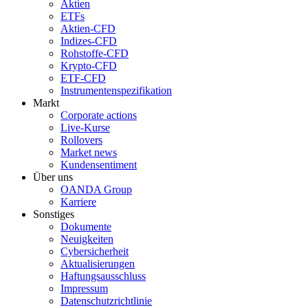
Aktien
ETFs
Aktien-CFD
Indizes-CFD
Rohstoffe-CFD
Krypto-CFD
ETF-CFD
Instrumentenspezifikation
Markt
Corporate actions
Live-Kurse
Rollovers
Market news
Kundensentiment
Über uns
OANDA Group
Karriere
Sonstiges
Dokumente
Neuigkeiten
Cybersicherheit
Aktualisierungen
Haftungsausschluss
Impressum
Datenschutzrichtlinie