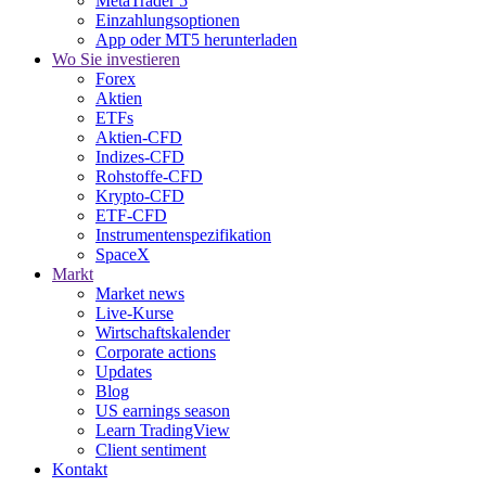
MetaTrader 5
Einzahlungsoptionen
App oder MT5 herunterladen
Wo Sie investieren
Forex
Aktien
ETFs
Aktien-CFD
Indizes-CFD
Rohstoffe-CFD
Krypto-CFD
ETF-CFD
Instrumentenspezifikation
SpaceX
Markt
Market news
Live-Kurse
Wirtschaftskalender
Corporate actions
Updates
Blog
US earnings season
Learn TradingView
Client sentiment
Kontakt