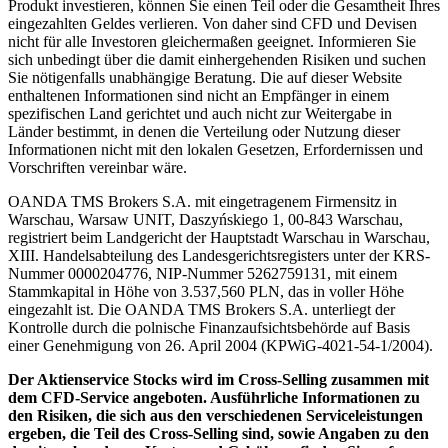
Produkt investieren, können Sie einen Teil oder die Gesamtheit Ihres
eingezahlten Geldes verlieren. Von daher sind CFD und Devisen
nicht für alle Investoren gleichermaßen geeignet. Informieren Sie
sich unbedingt über die damit einhergehenden Risiken und suchen
Sie nötigenfalls unabhängige Beratung. Die auf dieser Website
enthaltenen Informationen sind nicht an Empfänger in einem
spezifischen Land gerichtet und auch nicht zur Weitergabe in
Länder bestimmt, in denen die Verteilung oder Nutzung dieser
Informationen nicht mit den lokalen Gesetzen, Erfordernissen und
Vorschriften vereinbar wäre.
OANDA TMS Brokers S.A. mit eingetragenem Firmensitz in
Warschau, Warsaw UNIT, Daszyńskiego 1, 00-843 Warschau,
registriert beim Landgericht der Hauptstadt Warschau in Warschau,
XIII. Handelsabteilung des Landesgerichtsregisters unter der KRS-
Nummer 0000204776, NIP-Nummer 5262759131, mit einem
Stammkapital in Höhe von 3.537,560 PLN, das in voller Höhe
eingezahlt ist. Die OANDA TMS Brokers S.A. unterliegt der
Kontrolle durch die polnische Finanzaufsichtsbehörde auf Basis
einer Genehmigung von 26. April 2004 (KPWiG-4021-54-1/2004).
Der Aktienservice Stocks wird im Cross-Selling zusammen mit
dem CFD-Service angeboten. Ausführliche Informationen zu
den Risiken, die sich aus den verschiedenen Serviceleistungen
ergeben, die Teil des Cross-Selling sind, sowie Angaben zu den