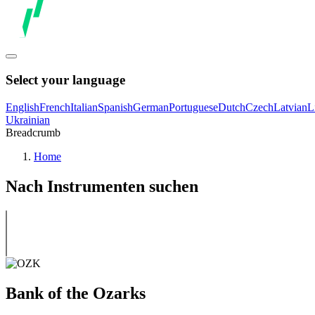
Select your language
English
French
Italian
Spanish
German
Portuguese
Dutch
Czech
Latvian
L
Ukrainian
Breadcrumb
Home
Nach Instrumenten suchen
Bank of the Ozarks