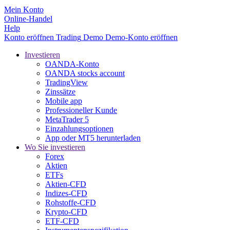
Mein Konto
Online-Handel
Help
Konto eröffnen
Trading
Demo
Demo-Konto eröffnen
Investieren
OANDA-Konto
OANDA stocks account
TradingView
Zinssätze
Mobile app
Professioneller Kunde
MetaTrader 5
Einzahlungsoptionen
App oder MT5 herunterladen
Wo Sie investieren
Forex
Aktien
ETFs
Aktien-CFD
Indizes-CFD
Rohstoffe-CFD
Krypto-CFD
ETF-CFD