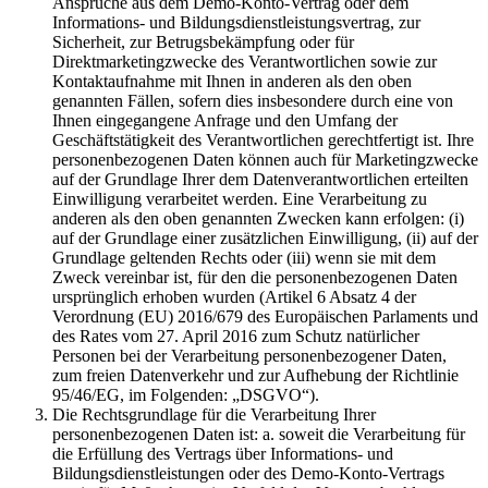
Ansprüche aus dem Demo-Konto-Vertrag oder dem
Informations- und Bildungsdienstleistungsvertrag, zur
Sicherheit, zur Betrugsbekämpfung oder für
Direktmarketingzwecke des Verantwortlichen sowie zur
Kontaktaufnahme mit Ihnen in anderen als den oben
genannten Fällen, sofern dies insbesondere durch eine von
Ihnen eingegangene Anfrage und den Umfang der
Geschäftstätigkeit des Verantwortlichen gerechtfertigt ist. Ihre
personenbezogenen Daten können auch für Marketingzwecke
auf der Grundlage Ihrer dem Datenverantwortlichen erteilten
Einwilligung verarbeitet werden. Eine Verarbeitung zu
anderen als den oben genannten Zwecken kann erfolgen: (i)
auf der Grundlage einer zusätzlichen Einwilligung, (ii) auf der
Grundlage geltenden Rechts oder (iii) wenn sie mit dem
Zweck vereinbar ist, für den die personenbezogenen Daten
ursprünglich erhoben wurden (Artikel 6 Absatz 4 der
Verordnung (EU) 2016/679 des Europäischen Parlaments und
des Rates vom 27. April 2016 zum Schutz natürlicher
Personen bei der Verarbeitung personenbezogener Daten,
zum freien Datenverkehr und zur Aufhebung der Richtlinie
95/46/EG, im Folgenden: „DSGVO“).
Die Rechtsgrundlage für die Verarbeitung Ihrer
personenbezogenen Daten ist: a. soweit die Verarbeitung für
die Erfüllung des Vertrags über Informations- und
Bildungsdienstleistungen oder des Demo-Konto-Vertrags