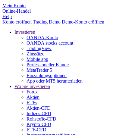
Mein Konto
Online-Handel
Help
Konto eröffnen
Trading
Demo
Demo-Konto eröffnen
Investieren
OANDA-Konto
OANDA stocks account
TradingView
Zinssätze
Mobile app
Professioneller Kunde
MetaTrader 5
Einzahlungsoptionen
App oder MT5 herunterladen
Wo Sie investieren
Forex
Aktien
ETFs
Aktien-CFD
Indizes-CFD
Rohstoffe-CFD
Krypto-CFD
ETF-CFD