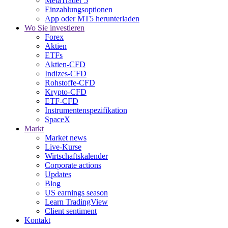
MetaTrader 5
Einzahlungsoptionen
App oder MT5 herunterladen
Wo Sie investieren
Forex
Aktien
ETFs
Aktien-CFD
Indizes-CFD
Rohstoffe-CFD
Krypto-CFD
ETF-CFD
Instrumentenspezifikation
SpaceX
Markt
Market news
Live-Kurse
Wirtschaftskalender
Corporate actions
Updates
Blog
US earnings season
Learn TradingView
Client sentiment
Kontakt