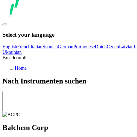
Select your language
English
French
Italian
Spanish
German
Portuguese
Dutch
Czech
Latvian
L
Ukrainian
Breadcrumb
Home
Nach Instrumenten suchen
Balchem Corp