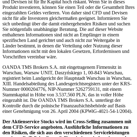
und Devisen ist für Ihr Kapital hoch riskant. Wenn Sie in dieses
Produkt investieren, können Sie einen Teil oder die Gesamtheit Ihres
eingezahlten Geldes verlieren. Von daher sind CFD und Devisen
nicht für alle Investoren gleichermaßen geeignet. Informieren Sie
sich unbedingt über die damit einhergehenden Risiken und suchen
Sie nötigenfalls unabhängige Beratung. Die auf dieser Website
enthaltenen Informationen sind nicht an Empfänger in einem
spezifischen Land gerichtet und auch nicht zur Weitergabe in
Länder bestimmt, in denen die Verteilung oder Nutzung dieser
Informationen nicht mit den lokalen Gesetzen, Erfordernissen und
Vorschriften vereinbar wäre.
OANDA TMS Brokers S.A. mit eingetragenem Firmensitz in
Warschau, Warsaw UNIT, Daszyńskiego 1, 00-843 Warschau,
registriert beim Landgericht der Hauptstadt Warschau in Warschau,
XIII. Handelsabteilung des Landesgerichtsregisters unter der KRS-
Nummer 0000204776, NIP-Nummer 5262759131, mit einem
Stammkapital in Höhe von 3.537,560 PLN, das in voller Höhe
eingezahlt ist. Die OANDA TMS Brokers S.A. unterliegt der
Kontrolle durch die polnische Finanzaufsichtsbehörde auf Basis
einer Genehmigung von 26. April 2004 (KPWiG-4021-54-1/2004).
Der Aktienservice Stocks wird im Cross-Selling zusammen mit
dem CFD-Service angeboten. Ausführliche Informationen zu
den Risiken, die sich aus den verschiedenen Serviceleistungen