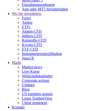
MetaTrader 5
Einzahlungsoptionen
App oder MT5 herunterladen
Wo Sie investieren
Forex
Aktien
ETFs
Aktien-CFD
Indizes-CFD
Rohstoffe-CFD
Krypto-CFD
ETF-CFD
Instrumentenspezifikation
SpaceX
Markt
Market news
Live-Kurse
Wirtschaftskalender
Corporate actions
Updates
Blog
US earnings season
Learn TradingView
Client sentiment
Kontakt