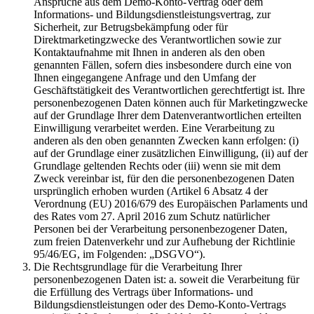
Ansprüche aus dem Demo-Konto-Vertrag oder dem
Informations- und Bildungsdienstleistungsvertrag, zur
Sicherheit, zur Betrugsbekämpfung oder für
Direktmarketingzwecke des Verantwortlichen sowie zur
Kontaktaufnahme mit Ihnen in anderen als den oben
genannten Fällen, sofern dies insbesondere durch eine von
Ihnen eingegangene Anfrage und den Umfang der
Geschäftstätigkeit des Verantwortlichen gerechtfertigt ist. Ihre
personenbezogenen Daten können auch für Marketingzwecke
auf der Grundlage Ihrer dem Datenverantwortlichen erteilten
Einwilligung verarbeitet werden. Eine Verarbeitung zu
anderen als den oben genannten Zwecken kann erfolgen: (i)
auf der Grundlage einer zusätzlichen Einwilligung, (ii) auf der
Grundlage geltenden Rechts oder (iii) wenn sie mit dem
Zweck vereinbar ist, für den die personenbezogenen Daten
ursprünglich erhoben wurden (Artikel 6 Absatz 4 der
Verordnung (EU) 2016/679 des Europäischen Parlaments und
des Rates vom 27. April 2016 zum Schutz natürlicher
Personen bei der Verarbeitung personenbezogener Daten,
zum freien Datenverkehr und zur Aufhebung der Richtlinie
95/46/EG, im Folgenden: „DSGVO“).
Die Rechtsgrundlage für die Verarbeitung Ihrer
personenbezogenen Daten ist: a. soweit die Verarbeitung für
die Erfüllung des Vertrags über Informations- und
Bildungsdienstleistungen oder des Demo-Konto-Vertrags