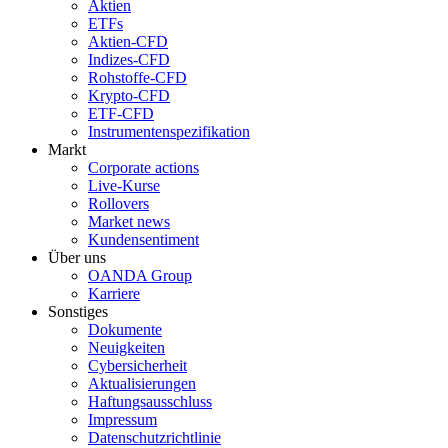
Aktien
ETFs
Aktien-CFD
Indizes-CFD
Rohstoffe-CFD
Krypto-CFD
ETF-CFD
Instrumentenspezifikation
Markt
Corporate actions
Live-Kurse
Rollovers
Market news
Kundensentiment
Über uns
OANDA Group
Karriere
Sonstiges
Dokumente
Neuigkeiten
Cybersicherheit
Aktualisierungen
Haftungsausschluss
Impressum
Datenschutzrichtlinie