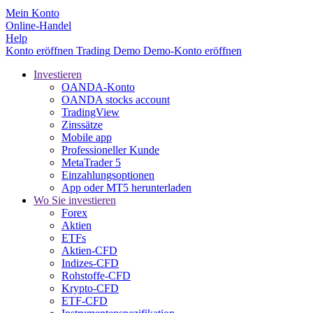
Mein Konto
Online-Handel
Help
Konto eröffnen
Trading
Demo
Demo-Konto eröffnen
Investieren
OANDA-Konto
OANDA stocks account
TradingView
Zinssätze
Mobile app
Professioneller Kunde
MetaTrader 5
Einzahlungsoptionen
App oder MT5 herunterladen
Wo Sie investieren
Forex
Aktien
ETFs
Aktien-CFD
Indizes-CFD
Rohstoffe-CFD
Krypto-CFD
ETF-CFD