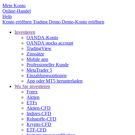
Mein Konto
Online-Handel
Help
Konto eröffnen
Trading
Demo
Demo-Konto eröffnen
Investieren
OANDA-Konto
OANDA stocks account
TradingView
Zinssätze
Mobile app
Professioneller Kunde
MetaTrader 5
Einzahlungsoptionen
App oder MT5 herunterladen
Wo Sie investieren
Forex
Aktien
ETFs
Aktien-CFD
Indizes-CFD
Rohstoffe-CFD
Krypto-CFD
ETF-CFD