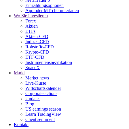
MetaTrader 5
Einzahlungsoptionen
App oder MT5 herunterladen
Wo Sie investieren
Forex
Aktien
ETFs
Aktien-CFD
Indizes-CFD
Rohstoffe-CFD
Krypto-CFD
ETF-CFD
Instrumentenspezifikation
SpaceX
Markt
Market news
Live-Kurse
Wirtschaftskalender
Corporate actions
Updates
Blog
US earnings season
Learn TradingView
Client sentiment
Kontakt