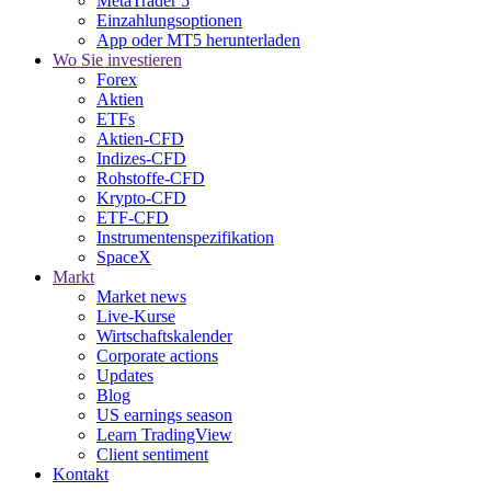
MetaTrader 5
Einzahlungsoptionen
App oder MT5 herunterladen
Wo Sie investieren
Forex
Aktien
ETFs
Aktien-CFD
Indizes-CFD
Rohstoffe-CFD
Krypto-CFD
ETF-CFD
Instrumentenspezifikation
SpaceX
Markt
Market news
Live-Kurse
Wirtschaftskalender
Corporate actions
Updates
Blog
US earnings season
Learn TradingView
Client sentiment
Kontakt