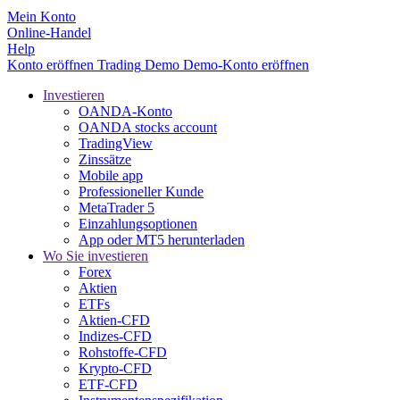
Mein Konto
Online-Handel
Help
Konto eröffnen
Trading
Demo
Demo-Konto eröffnen
Investieren
OANDA-Konto
OANDA stocks account
TradingView
Zinssätze
Mobile app
Professioneller Kunde
MetaTrader 5
Einzahlungsoptionen
App oder MT5 herunterladen
Wo Sie investieren
Forex
Aktien
ETFs
Aktien-CFD
Indizes-CFD
Rohstoffe-CFD
Krypto-CFD
ETF-CFD