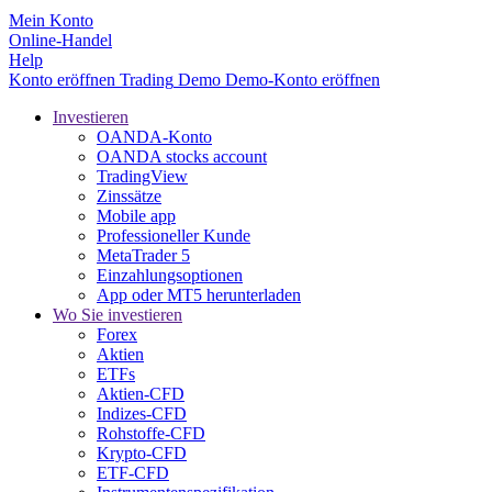
Mein Konto
Online-Handel
Help
Konto eröffnen
Trading
Demo
Demo-Konto eröffnen
Investieren
OANDA-Konto
OANDA stocks account
TradingView
Zinssätze
Mobile app
Professioneller Kunde
MetaTrader 5
Einzahlungsoptionen
App oder MT5 herunterladen
Wo Sie investieren
Forex
Aktien
ETFs
Aktien-CFD
Indizes-CFD
Rohstoffe-CFD
Krypto-CFD
ETF-CFD