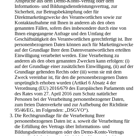
Ansprüche aus dem Demo-Konto-Vertrag oder dem
Informations- und Bildungsdienstleistungsvertrag, zur
Sicherheit, zur Betrugsbekämpfung oder für
Direktmarketingzwecke des Verantwortlichen sowie zur
Kontaktaufnahme mit Ihnen in anderen als den oben
genannten Fällen, sofern dies insbesondere durch eine von
Ihnen eingegangene Anfrage und den Umfang der
Geschäftstätigkeit des Verantwortlichen gerechtfertigt ist. Ihre
personenbezogenen Daten können auch für Marketingzwecke
auf der Grundlage Ihrer dem Datenverantwortlichen erteilten
Einwilligung verarbeitet werden. Eine Verarbeitung zu
anderen als den oben genannten Zwecken kann erfolgen: (i)
auf der Grundlage einer zusätzlichen Einwilligung, (ii) auf der
Grundlage geltenden Rechts oder (iii) wenn sie mit dem
Zweck vereinbar ist, für den die personenbezogenen Daten
ursprünglich erhoben wurden (Artikel 6 Absatz 4 der
Verordnung (EU) 2016/679 des Europäischen Parlaments und
des Rates vom 27. April 2016 zum Schutz natürlicher
Personen bei der Verarbeitung personenbezogener Daten,
zum freien Datenverkehr und zur Aufhebung der Richtlinie
95/46/EG, im Folgenden: „DSGVO“).
Die Rechtsgrundlage für die Verarbeitung Ihrer
personenbezogenen Daten ist: a. soweit die Verarbeitung für
die Erfüllung des Vertrags über Informations- und
Bildungsdienstleistungen oder des Demo-Konto-Vertrags