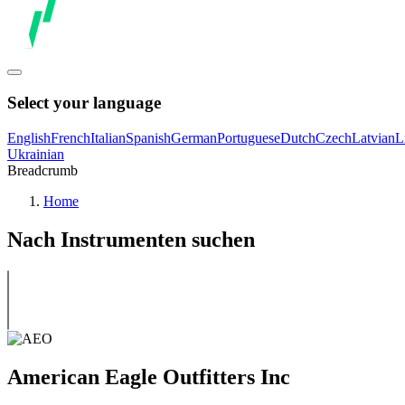
Select your language
English
French
Italian
Spanish
German
Portuguese
Dutch
Czech
Latvian
L
Ukrainian
Breadcrumb
Home
Nach Instrumenten suchen
American Eagle Outfitters Inc