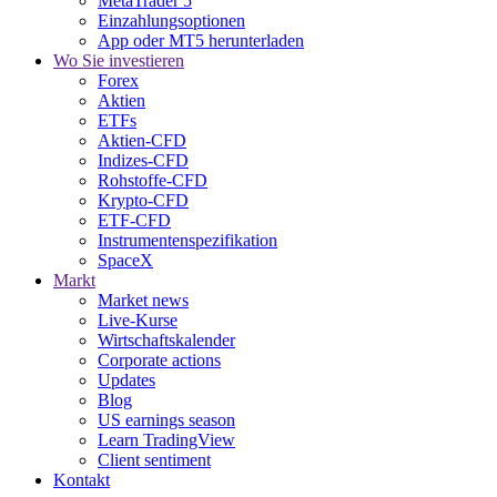
MetaTrader 5
Einzahlungsoptionen
App oder MT5 herunterladen
Wo Sie investieren
Forex
Aktien
ETFs
Aktien-CFD
Indizes-CFD
Rohstoffe-CFD
Krypto-CFD
ETF-CFD
Instrumentenspezifikation
SpaceX
Markt
Market news
Live-Kurse
Wirtschaftskalender
Corporate actions
Updates
Blog
US earnings season
Learn TradingView
Client sentiment
Kontakt