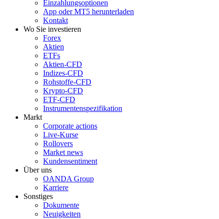
Einzahlungsoptionen
App oder MT5 herunterladen
Kontakt
Wo Sie investieren
Forex
Aktien
ETFs
Aktien-CFD
Indizes-CFD
Rohstoffe-CFD
Krypto-CFD
ETF-CFD
Instrumentenspezifikation
Markt
Corporate actions
Live-Kurse
Rollovers
Market news
Kundensentiment
Über uns
OANDA Group
Karriere
Sonstiges
Dokumente
Neuigkeiten