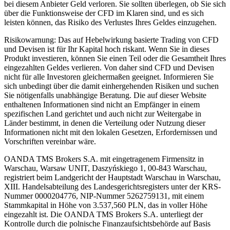
bei diesem Anbieter Geld verloren. Sie sollten überlegen, ob Sie sich
über die Funktionsweise der CFD im Klaren sind, und es sich
leisten können, das Risiko des Verlustes Ihres Geldes einzugehen.
Risikowarnung: Das auf Hebelwirkung basierte Trading von CFD
und Devisen ist für Ihr Kapital hoch riskant. Wenn Sie in dieses
Produkt investieren, können Sie einen Teil oder die Gesamtheit Ihres
eingezahlten Geldes verlieren. Von daher sind CFD und Devisen
nicht für alle Investoren gleichermaßen geeignet. Informieren Sie
sich unbedingt über die damit einhergehenden Risiken und suchen
Sie nötigenfalls unabhängige Beratung. Die auf dieser Website
enthaltenen Informationen sind nicht an Empfänger in einem
spezifischen Land gerichtet und auch nicht zur Weitergabe in
Länder bestimmt, in denen die Verteilung oder Nutzung dieser
Informationen nicht mit den lokalen Gesetzen, Erfordernissen und
Vorschriften vereinbar wäre.
OANDA TMS Brokers S.A. mit eingetragenem Firmensitz in
Warschau, Warsaw UNIT, Daszyńskiego 1, 00-843 Warschau,
registriert beim Landgericht der Hauptstadt Warschau in Warschau,
XIII. Handelsabteilung des Landesgerichtsregisters unter der KRS-
Nummer 0000204776, NIP-Nummer 5262759131, mit einem
Stammkapital in Höhe von 3.537,560 PLN, das in voller Höhe
eingezahlt ist. Die OANDA TMS Brokers S.A. unterliegt der
Kontrolle durch die polnische Finanzaufsichtsbehörde auf Basis