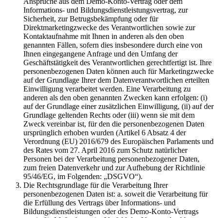
Ansprüche aus dem Demo-Konto-Vertrag oder dem
Informations- und Bildungsdienstleistungsvertrag, zur
Sicherheit, zur Betrugsbekämpfung oder für
Direktmarketingzwecke des Verantwortlichen sowie zur
Kontaktaufnahme mit Ihnen in anderen als den oben
genannten Fällen, sofern dies insbesondere durch eine von
Ihnen eingegangene Anfrage und den Umfang der
Geschäftstätigkeit des Verantwortlichen gerechtfertigt ist. Ihre
personenbezogenen Daten können auch für Marketingzwecke
auf der Grundlage Ihrer dem Datenverantwortlichen erteilten
Einwilligung verarbeitet werden. Eine Verarbeitung zu
anderen als den oben genannten Zwecken kann erfolgen: (i)
auf der Grundlage einer zusätzlichen Einwilligung, (ii) auf der
Grundlage geltenden Rechts oder (iii) wenn sie mit dem
Zweck vereinbar ist, für den die personenbezogenen Daten
ursprünglich erhoben wurden (Artikel 6 Absatz 4 der
Verordnung (EU) 2016/679 des Europäischen Parlaments und
des Rates vom 27. April 2016 zum Schutz natürlicher
Personen bei der Verarbeitung personenbezogener Daten,
zum freien Datenverkehr und zur Aufhebung der Richtlinie
95/46/EG, im Folgenden: „DSGVO“).
Die Rechtsgrundlage für die Verarbeitung Ihrer
personenbezogenen Daten ist: a. soweit die Verarbeitung für
die Erfüllung des Vertrags über Informations- und
Bildungsdienstleistungen oder des Demo-Konto-Vertrags