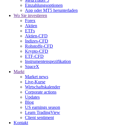
MetaTrader 5
Einzahlungsoptionen
App oder MT5 herunterladen
Wo Sie investieren
Forex
Aktien
ETFs
Aktien-CFD
Indizes-CFD
Rohstoffe-CFD
Krypto-CFD
ETF-CFD
Instrumentenspezifikation
SpaceX
Markt
Market news
Live-Kurse
Wirtschaftskalender
Corporate actions
Updates
Blog
US earnings season
Learn TradingView
Client sentiment
Kontakt