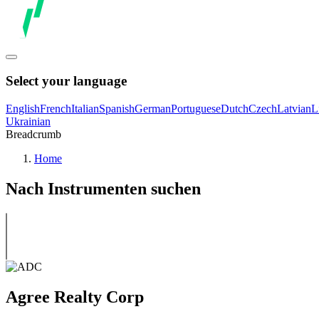
Select your language
English
French
Italian
Spanish
German
Portuguese
Dutch
Czech
Latvian
L
Ukrainian
Breadcrumb
Home
Nach Instrumenten suchen
Agree Realty Corp