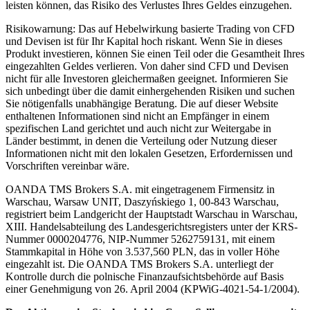
leisten können, das Risiko des Verlustes Ihres Geldes einzugehen.
Risikowarnung: Das auf Hebelwirkung basierte Trading von CFD
und Devisen ist für Ihr Kapital hoch riskant. Wenn Sie in dieses
Produkt investieren, können Sie einen Teil oder die Gesamtheit Ihres
eingezahlten Geldes verlieren. Von daher sind CFD und Devisen
nicht für alle Investoren gleichermaßen geeignet. Informieren Sie
sich unbedingt über die damit einhergehenden Risiken und suchen
Sie nötigenfalls unabhängige Beratung. Die auf dieser Website
enthaltenen Informationen sind nicht an Empfänger in einem
spezifischen Land gerichtet und auch nicht zur Weitergabe in
Länder bestimmt, in denen die Verteilung oder Nutzung dieser
Informationen nicht mit den lokalen Gesetzen, Erfordernissen und
Vorschriften vereinbar wäre.
OANDA TMS Brokers S.A. mit eingetragenem Firmensitz in
Warschau, Warsaw UNIT, Daszyńskiego 1, 00-843 Warschau,
registriert beim Landgericht der Hauptstadt Warschau in Warschau,
XIII. Handelsabteilung des Landesgerichtsregisters unter der KRS-
Nummer 0000204776, NIP-Nummer 5262759131, mit einem
Stammkapital in Höhe von 3.537,560 PLN, das in voller Höhe
eingezahlt ist. Die OANDA TMS Brokers S.A. unterliegt der
Kontrolle durch die polnische Finanzaufsichtsbehörde auf Basis
einer Genehmigung von 26. April 2004 (KPWiG-4021-54-1/2004).