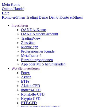
Mein Konto
Online-Handel
Help
Konto eröffnen
Trading
Demo
Demo-Konto eröffnen
Investieren
OANDA-Konto
OANDA stocks account
TradingView
Zinssätze
Mobile app
Professioneller Kunde
MetaTrader 5
Einzahlungsoptionen
App oder MT5 herunterladen
Wo Sie investieren
Forex
Aktien
ETFs
Aktien-CFD
Indizes-CFD
Rohstoffe-CFD
Krypto-CFD
ETF-CFD