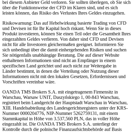
bei diesem Anbieter Geld verloren. Sie sollten überlegen, ob Sie sich
über die Funktionsweise der CFD im Klaren sind, und es sich
leisten können, das Risiko des Verlustes Ihres Geldes einzugehen.
Risikowarnung: Das auf Hebelwirkung basierte Trading von CFD
und Devisen ist für Ihr Kapital hoch riskant. Wenn Sie in dieses
Produkt investieren, können Sie einen Teil oder die Gesamtheit Ihres
eingezahlten Geldes verlieren. Von daher sind CFD und Devisen
nicht für alle Investoren gleichermaßen geeignet. Informieren Sie
sich unbedingt über die damit einhergehenden Risiken und suchen
Sie nötigenfalls unabhängige Beratung. Die auf dieser Website
enthaltenen Informationen sind nicht an Empfänger in einem
spezifischen Land gerichtet und auch nicht zur Weitergabe in
Länder bestimmt, in denen die Verteilung oder Nutzung dieser
Informationen nicht mit den lokalen Gesetzen, Erfordernissen und
Vorschriften vereinbar wäre.
OANDA TMS Brokers S.A. mit eingetragenem Firmensitz in
Warschau, Warsaw UNIT, Daszyńskiego 1, 00-843 Warschau,
registriert beim Landgericht der Hauptstadt Warschau in Warschau,
XIII. Handelsabteilung des Landesgerichtsregisters unter der KRS-
Nummer 0000204776, NIP-Nummer 5262759131, mit einem
Stammkapital in Höhe von 3.537,560 PLN, das in voller Höhe
eingezahlt ist. Die OANDA TMS Brokers S.A. unterliegt der
Kontrolle durch die polnische Finanzaufsichtsbehörde auf Basis