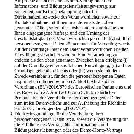
Ansprüche aus dem Demo-Konto-Vertrag oder dem
Informations- und Bildungsdienstleistungsvertrag, zur
Sicherheit, zur Betrugsbekämpfung oder für
Direktmarketingzwecke des Verantwortlichen sowie zur
Kontaktaufnahme mit Ihnen in anderen als den oben
genannten Fällen, sofern dies insbesondere durch eine von
Ihnen eingegangene Anfrage und den Umfang der
Geschäftstätigkeit des Verantwortlichen gerechtfertigt ist. Ihre
personenbezogenen Daten können auch für Marketingzwecke
auf der Grundlage Ihrer dem Datenverantwortlichen erteilten
Einwilligung verarbeitet werden. Eine Verarbeitung zu
anderen als den oben genannten Zwecken kann erfolgen: (i)
auf der Grundlage einer zusätzlichen Einwilligung, (ii) auf der
Grundlage geltenden Rechts oder (iii) wenn sie mit dem
Zweck vereinbar ist, für den die personenbezogenen Daten
ursprünglich erhoben wurden (Artikel 6 Absatz 4 der
Verordnung (EU) 2016/679 des Europäischen Parlaments und
des Rates vom 27. April 2016 zum Schutz natürlicher
Personen bei der Verarbeitung personenbezogener Daten,
zum freien Datenverkehr und zur Aufhebung der Richtlinie
95/46/EG, im Folgenden: „DSGVO“).
Die Rechtsgrundlage für die Verarbeitung Ihrer
personenbezogenen Daten ist: a. soweit die Verarbeitung für
die Erfüllung des Vertrags über Informations- und
Bildungsdienstleistungen oder des Demo-Konto-Vertrags