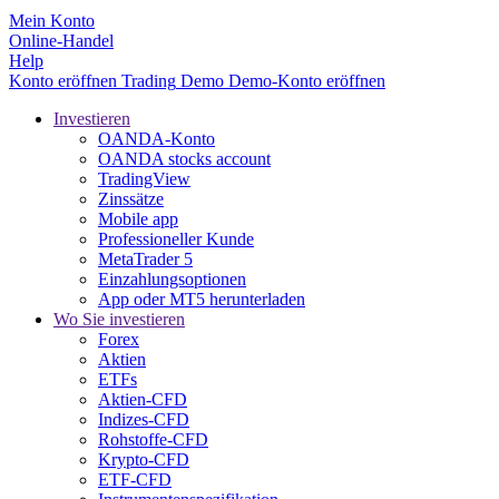
Mein Konto
Online-Handel
Help
Konto eröffnen
Trading
Demo
Demo-Konto eröffnen
Investieren
OANDA-Konto
OANDA stocks account
TradingView
Zinssätze
Mobile app
Professioneller Kunde
MetaTrader 5
Einzahlungsoptionen
App oder MT5 herunterladen
Wo Sie investieren
Forex
Aktien
ETFs
Aktien-CFD
Indizes-CFD
Rohstoffe-CFD
Krypto-CFD
ETF-CFD