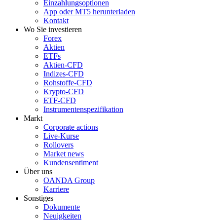
Einzahlungsoptionen
App oder MT5 herunterladen
Kontakt
Wo Sie investieren
Forex
Aktien
ETFs
Aktien-CFD
Indizes-CFD
Rohstoffe-CFD
Krypto-CFD
ETF-CFD
Instrumentenspezifikation
Markt
Corporate actions
Live-Kurse
Rollovers
Market news
Kundensentiment
Über uns
OANDA Group
Karriere
Sonstiges
Dokumente
Neuigkeiten