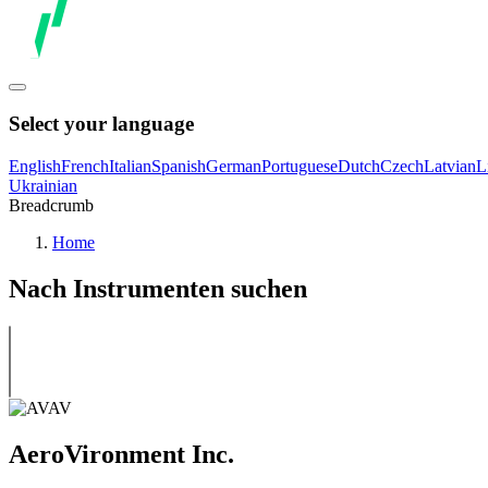
Select your language
English
French
Italian
Spanish
German
Portuguese
Dutch
Czech
Latvian
L
Ukrainian
Breadcrumb
Home
Nach Instrumenten suchen
AeroVironment Inc.