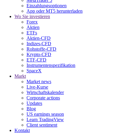
MetaTrader 5
Einzahlungsoptionen
App oder MT5 herunterladen
Wo Sie investieren
Forex
Aktien
ETFs
Aktien-CFD
Indizes-CFD
Rohstoffe-CFD
Krypto-CFD
ETF-CFD
Instrumentenspezifikation
SpaceX
Markt
Market news
Live-Kurse
Wirtschaftskalender
Corporate actions
Updates
Blog
US earnings season
Learn TradingView
Client sentiment
Kontakt