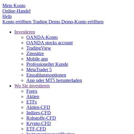
Mein Konto
Online-Handel
Help
Konto eröffnen
Trading
Demo
Demo-Konto eröffnen
Investieren
OANDA-Konto
OANDA stocks account
TradingView
Zinssätze
Mobile app
Professioneller Kunde
MetaTrader 5
Einzahlungsoptionen
App oder MT5 herunterladen
Wo Sie investieren
Forex
Aktien
ETFs
Aktien-CFD
Indizes-CFD
Rohstoffe-CFD
Krypto-CFD
ETF-CFD