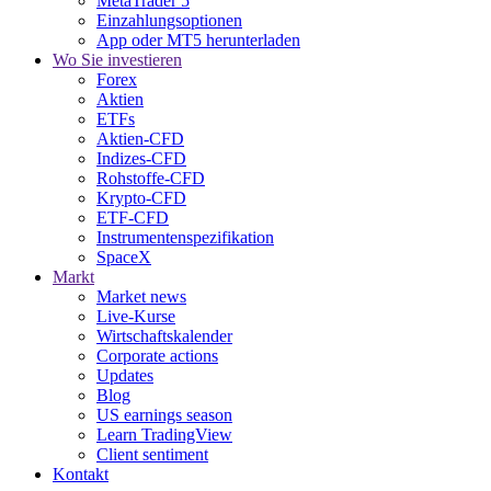
MetaTrader 5
Einzahlungsoptionen
App oder MT5 herunterladen
Wo Sie investieren
Forex
Aktien
ETFs
Aktien-CFD
Indizes-CFD
Rohstoffe-CFD
Krypto-CFD
ETF-CFD
Instrumentenspezifikation
SpaceX
Markt
Market news
Live-Kurse
Wirtschaftskalender
Corporate actions
Updates
Blog
US earnings season
Learn TradingView
Client sentiment
Kontakt