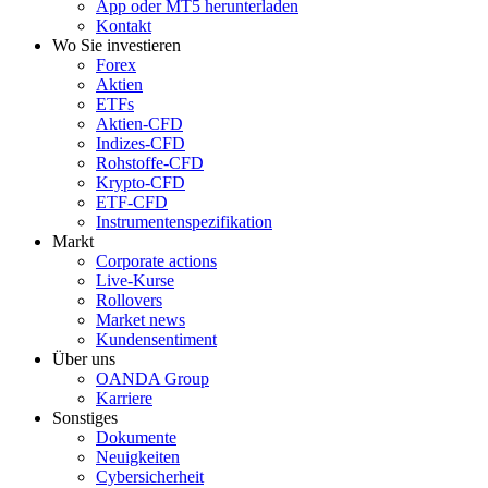
App oder MT5 herunterladen
Kontakt
Wo Sie investieren
Forex
Aktien
ETFs
Aktien-CFD
Indizes-CFD
Rohstoffe-CFD
Krypto-CFD
ETF-CFD
Instrumentenspezifikation
Markt
Corporate actions
Live-Kurse
Rollovers
Market news
Kundensentiment
Über uns
OANDA Group
Karriere
Sonstiges
Dokumente
Neuigkeiten
Cybersicherheit