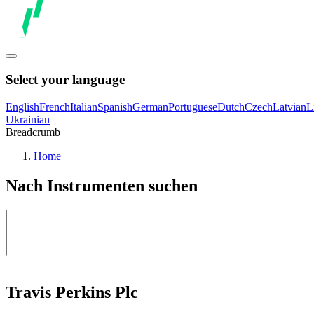
Select your language
English
French
Italian
Spanish
German
Portuguese
Dutch
Czech
Latvian
L
Ukrainian
Breadcrumb
Home
Nach Instrumenten suchen
Travis Perkins Plc