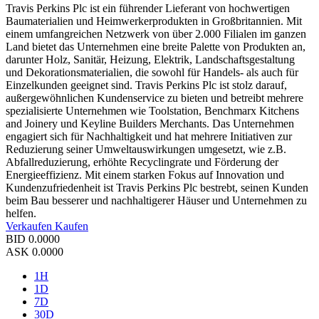
Travis Perkins Plc ist ein führender Lieferant von hochwertigen
Baumaterialien und Heimwerkerprodukten in Großbritannien. Mit
einem umfangreichen Netzwerk von über 2.000 Filialen im ganzen
Land bietet das Unternehmen eine breite Palette von Produkten an,
darunter Holz, Sanitär, Heizung, Elektrik, Landschaftsgestaltung
und Dekorationsmaterialien, die sowohl für Handels- als auch für
Einzelkunden geeignet sind. Travis Perkins Plc ist stolz darauf,
außergewöhnlichen Kundenservice zu bieten und betreibt mehrere
spezialisierte Unternehmen wie Toolstation, Benchmarx Kitchens
and Joinery und Keyline Builders Merchants. Das Unternehmen
engagiert sich für Nachhaltigkeit und hat mehrere Initiativen zur
Reduzierung seiner Umweltauswirkungen umgesetzt, wie z.B.
Abfallreduzierung, erhöhte Recyclingrate und Förderung der
Energieeffizienz. Mit einem starken Fokus auf Innovation und
Kundenzufriedenheit ist Travis Perkins Plc bestrebt, seinen Kunden
beim Bau besserer und nachhaltigerer Häuser und Unternehmen zu
helfen.
Verkaufen
Kaufen
BID
0.0000
ASK
0.0000
1H
1D
7D
30D