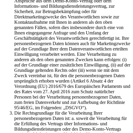
Ansprüche aus dem Demo-Konto-Vertrag oder dem
Informations- und Bildungsdienstleistungsvertrag, zur
Sicherheit, zur Betrugsbekämpfung oder für
Direktmarketingzwecke des Verantwortlichen sowie zur
Kontaktaufnahme mit Ihnen in anderen als den oben
genannten Fällen, sofern dies insbesondere durch eine von
Ihnen eingegangene Anfrage und den Umfang der
Geschäftstätigkeit des Verantwortlichen gerechtfertigt ist. Ihre
personenbezogenen Daten können auch für Marketingzwecke
auf der Grundlage Ihrer dem Datenverantwortlichen erteilten
Einwilligung verarbeitet werden. Eine Verarbeitung zu
anderen als den oben genannten Zwecken kann erfolgen: (i)
auf der Grundlage einer zusätzlichen Einwilligung, (ii) auf der
Grundlage geltenden Rechts oder (iii) wenn sie mit dem
Zweck vereinbar ist, für den die personenbezogenen Daten
ursprünglich erhoben wurden (Artikel 6 Absatz 4 der
Verordnung (EU) 2016/679 des Europäischen Parlaments und
des Rates vom 27. April 2016 zum Schutz natürlicher
Personen bei der Verarbeitung personenbezogener Daten,
zum freien Datenverkehr und zur Aufhebung der Richtlinie
95/46/EG, im Folgenden: „DSGVO“).
Die Rechtsgrundlage für die Verarbeitung Ihrer
personenbezogenen Daten ist: a. soweit die Verarbeitung für
die Erfüllung des Vertrags über Informations- und
Bildungsdienstleistungen oder des Demo-Konto-Vertrags