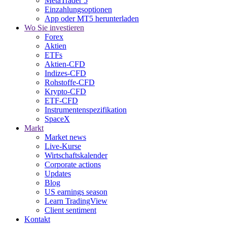
MetaTrader 5
Einzahlungsoptionen
App oder MT5 herunterladen
Wo Sie investieren
Forex
Aktien
ETFs
Aktien-CFD
Indizes-CFD
Rohstoffe-CFD
Krypto-CFD
ETF-CFD
Instrumentenspezifikation
SpaceX
Markt
Market news
Live-Kurse
Wirtschaftskalender
Corporate actions
Updates
Blog
US earnings season
Learn TradingView
Client sentiment
Kontakt