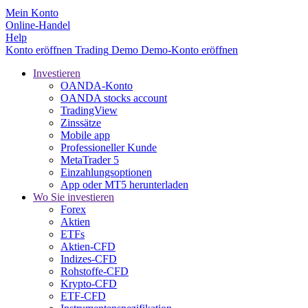
Mein Konto
Online-Handel
Help
Konto eröffnen
Trading
Demo
Demo-Konto eröffnen
Investieren
OANDA-Konto
OANDA stocks account
TradingView
Zinssätze
Mobile app
Professioneller Kunde
MetaTrader 5
Einzahlungsoptionen
App oder MT5 herunterladen
Wo Sie investieren
Forex
Aktien
ETFs
Aktien-CFD
Indizes-CFD
Rohstoffe-CFD
Krypto-CFD
ETF-CFD