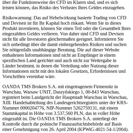
über die Funktionsweise der CFD im Klaren sind, und es sich
leisten können, das Risiko des Verlustes Ihres Geldes einzugehen.
Risikowarnung: Das auf Hebelwirkung basierte Trading von CFD
und Devisen ist für Ihr Kapital hoch riskant. Wenn Sie in dieses
Produkt investieren, können Sie einen Teil oder die Gesamtheit Ihres
eingezahlten Geldes verlieren. Von daher sind CFD und Devisen
nicht für alle Investoren gleichermaßen geeignet. Informieren Sie
sich unbedingt über die damit einhergehenden Risiken und suchen
Sie nötigenfalls unabhängige Beratung. Die auf dieser Website
enthaltenen Informationen sind nicht an Empfänger in einem
spezifischen Land gerichtet und auch nicht zur Weitergabe in
Länder bestimmt, in denen die Verteilung oder Nutzung dieser
Informationen nicht mit den lokalen Gesetzen, Erfordernissen und
Vorschriften vereinbar wäre.
OANDA TMS Brokers S.A. mit eingetragenem Firmensitz in
Warschau, Warsaw UNIT, Daszyńskiego 1, 00-843 Warschau,
registriert beim Landgericht der Hauptstadt Warschau in Warschau,
XIII. Handelsabteilung des Landesgerichtsregisters unter der KRS-
Nummer 0000204776, NIP-Nummer 5262759131, mit einem
Stammkapital in Höhe von 3.537,560 PLN, das in voller Höhe
eingezahlt ist. Die OANDA TMS Brokers S.A. unterliegt der
Kontrolle durch die polnische Finanzaufsichtsbehörde auf Basis
einer Genehmigung von 26. April 2004 (KPWiG-4021-54-1/2004).