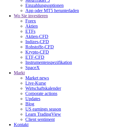
MetaTrader 5
Einzahlungsoptionen
App oder MT5 herunterladen
Wo Sie investieren
Forex
Aktien
ETFs
Aktien-CFD
Indizes-CFD
Rohstoffe-CFD
Krypto-CFD
ETF-CFD
Instrumentenspezifikation
SpaceX
Markt
Market news
Live-Kurse
Wirtschaftskalender
Corporate actions
Updates
Blog
US earnings season
Learn TradingView
Client sentiment
Kontakt