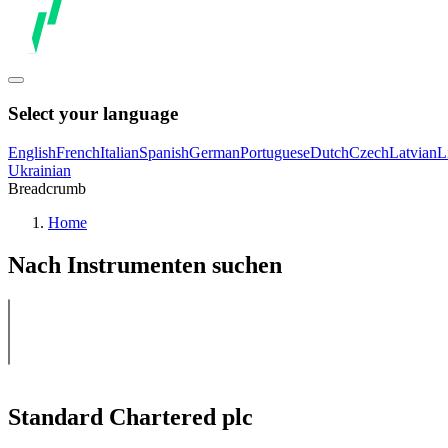
Select your language
English
French
Italian
Spanish
German
Portuguese
Dutch
Czech
Latvian
L
Ukrainian
Breadcrumb
Home
Nach Instrumenten suchen
Standard Chartered plc