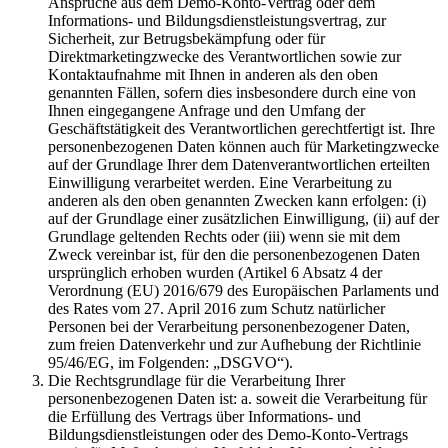
Ansprüche aus dem Demo-Konto-Vertrag oder dem
Informations- und Bildungsdienstleistungsvertrag, zur
Sicherheit, zur Betrugsbekämpfung oder für
Direktmarketingzwecke des Verantwortlichen sowie zur
Kontaktaufnahme mit Ihnen in anderen als den oben
genannten Fällen, sofern dies insbesondere durch eine von
Ihnen eingegangene Anfrage und den Umfang der
Geschäftstätigkeit des Verantwortlichen gerechtfertigt ist. Ihre
personenbezogenen Daten können auch für Marketingzwecke
auf der Grundlage Ihrer dem Datenverantwortlichen erteilten
Einwilligung verarbeitet werden. Eine Verarbeitung zu
anderen als den oben genannten Zwecken kann erfolgen: (i)
auf der Grundlage einer zusätzlichen Einwilligung, (ii) auf der
Grundlage geltenden Rechts oder (iii) wenn sie mit dem
Zweck vereinbar ist, für den die personenbezogenen Daten
ursprünglich erhoben wurden (Artikel 6 Absatz 4 der
Verordnung (EU) 2016/679 des Europäischen Parlaments und
des Rates vom 27. April 2016 zum Schutz natürlicher
Personen bei der Verarbeitung personenbezogener Daten,
zum freien Datenverkehr und zur Aufhebung der Richtlinie
95/46/EG, im Folgenden: „DSGVO“).
Die Rechtsgrundlage für die Verarbeitung Ihrer
personenbezogenen Daten ist: a. soweit die Verarbeitung für
die Erfüllung des Vertrags über Informations- und
Bildungsdienstleistungen oder des Demo-Konto-Vertrags