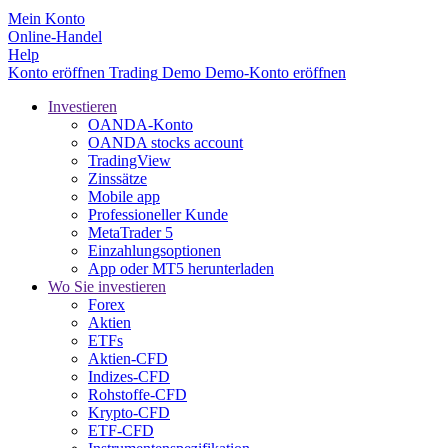
Mein Konto
Online-Handel
Help
Konto eröffnen
Trading
Demo
Demo-Konto eröffnen
Investieren
OANDA-Konto
OANDA stocks account
TradingView
Zinssätze
Mobile app
Professioneller Kunde
MetaTrader 5
Einzahlungsoptionen
App oder MT5 herunterladen
Wo Sie investieren
Forex
Aktien
ETFs
Aktien-CFD
Indizes-CFD
Rohstoffe-CFD
Krypto-CFD
ETF-CFD