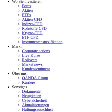
Wo Sie investieren
Forex
Aktien
ETFs
Aktien-CFD
Indizes-CFD
Rohstoffe-CFD
Krypto-CFD
ETF-CFD
Instrumentenspezifikation
Markt
Corporate actions
Live-Kurse
Rollovers
Market news
Kundensentiment
Über uns
OANDA Group
Karriere
Sonstiges
Dokumente
Neuigkeiten
Cybersicherheit
Aktualisierungen
Haftungsausschluss