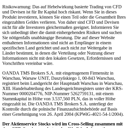
Risikowarnung: Das auf Hebelwirkung basierte Trading von CFD
und Devisen ist für Ihr Kapital hoch riskant. Wenn Sie in dieses
Produkt investieren, können Sie einen Teil oder die Gesamtheit Ihres
eingezahlten Geldes verlieren. Von daher sind CFD und Devisen
nicht für alle Investoren gleichermaßen geeignet. Informieren Sie
sich unbedingt über die damit einhergehenden Risiken und suchen
Sie nötigenfalls unabhängige Beratung. Die auf dieser Website
enthaltenen Informationen sind nicht an Empfänger in einem
spezifischen Land gerichtet und auch nicht zur Weitergabe in
Länder bestimmt, in denen die Verteilung oder Nutzung dieser
Informationen nicht mit den lokalen Gesetzen, Erfordernissen und
Vorschriften vereinbar wäre.
OANDA TMS Brokers S.A. mit eingetragenem Firmensitz in
Warschau, Warsaw UNIT, Daszyńskiego 1, 00-843 Warschau,
registriert beim Landgericht der Hauptstadt Warschau in Warschau,
XIII. Handelsabteilung des Landesgerichtsregisters unter der KRS-
Nummer 0000204776, NIP-Nummer 5262759131, mit einem
Stammkapital in Höhe von 3.537,560 PLN, das in voller Höhe
eingezahlt ist. Die OANDA TMS Brokers S.A. unterliegt der
Kontrolle durch die polnische Finanzaufsichtsbehörde auf Basis
einer Genehmigung von 26. April 2004 (KPWiG-4021-54-1/2004).
Der Aktienservice Stocks wird im Cross-Selling zusammen mit