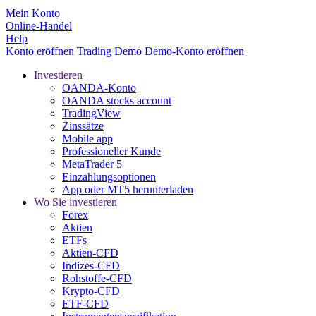
Mein Konto
Online-Handel
Help
Konto eröffnen
Trading
Demo
Demo-Konto eröffnen
Investieren
OANDA-Konto
OANDA stocks account
TradingView
Zinssätze
Mobile app
Professioneller Kunde
MetaTrader 5
Einzahlungsoptionen
App oder MT5 herunterladen
Wo Sie investieren
Forex
Aktien
ETFs
Aktien-CFD
Indizes-CFD
Rohstoffe-CFD
Krypto-CFD
ETF-CFD