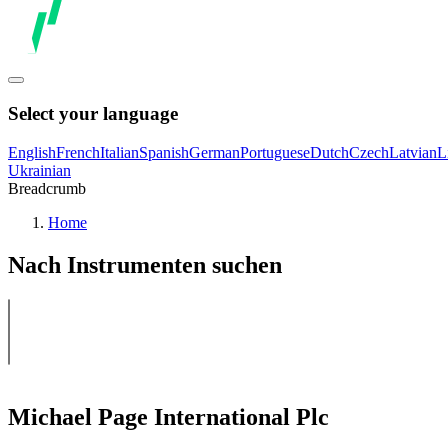
Select your language
English
French
Italian
Spanish
German
Portuguese
Dutch
Czech
Latvian
L
Ukrainian
Breadcrumb
Home
Nach Instrumenten suchen
Michael Page International Plc