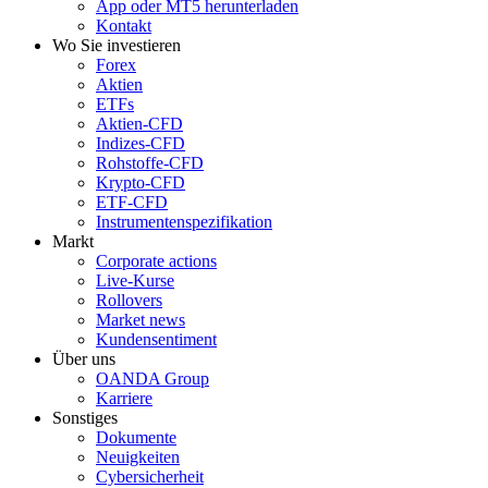
App oder MT5 herunterladen
Kontakt
Wo Sie investieren
Forex
Aktien
ETFs
Aktien-CFD
Indizes-CFD
Rohstoffe-CFD
Krypto-CFD
ETF-CFD
Instrumentenspezifikation
Markt
Corporate actions
Live-Kurse
Rollovers
Market news
Kundensentiment
Über uns
OANDA Group
Karriere
Sonstiges
Dokumente
Neuigkeiten
Cybersicherheit