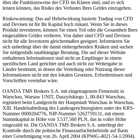
über die Funktionsweise der CFD im Klaren sind, und es sich
leisten können, das Risiko des Verlustes Ihres Geldes einzugehen.
Risikowarnung: Das auf Hebelwirkung basierte Trading von CFD
und Devisen ist für Ihr Kapital hoch riskant. Wenn Sie in dieses
Produkt investieren, können Sie einen Teil oder die Gesamtheit Ihres
eingezahlten Geldes verlieren. Von daher sind CFD und Devisen
nicht für alle Investoren gleichermaßen geeignet. Informieren Sie
sich unbedingt über die damit einhergehenden Risiken und suchen
Sie nötigenfalls unabhängige Beratung. Die auf dieser Website
enthaltenen Informationen sind nicht an Empfänger in einem
spezifischen Land gerichtet und auch nicht zur Weitergabe in
Länder bestimmt, in denen die Verteilung oder Nutzung dieser
Informationen nicht mit den lokalen Gesetzen, Erfordernissen und
Vorschriften vereinbar wäre.
OANDA TMS Brokers S.A. mit eingetragenem Firmensitz in
Warschau, Warsaw UNIT, Daszyńskiego 1, 00-843 Warschau,
registriert beim Landgericht der Hauptstadt Warschau in Warschau,
XIII. Handelsabteilung des Landesgerichtsregisters unter der KRS-
Nummer 0000204776, NIP-Nummer 5262759131, mit einem
Stammkapital in Höhe von 3.537,560 PLN, das in voller Höhe
eingezahlt ist. Die OANDA TMS Brokers S.A. unterliegt der
Kontrolle durch die polnische Finanzaufsichtsbehörde auf Basis
einer Genehmigung von 26. April 2004 (KPWiG-4021-54-1/2004).