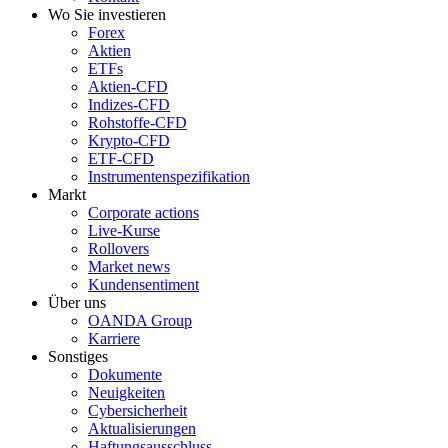
Wo Sie investieren
Forex
Aktien
ETFs
Aktien-CFD
Indizes-CFD
Rohstoffe-CFD
Krypto-CFD
ETF-CFD
Instrumentenspezifikation
Markt
Corporate actions
Live-Kurse
Rollovers
Market news
Kundensentiment
Über uns
OANDA Group
Karriere
Sonstiges
Dokumente
Neuigkeiten
Cybersicherheit
Aktualisierungen
Haftungsausschluss