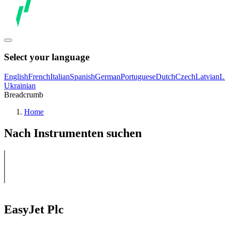
Select your language
English
French
Italian
Spanish
German
Portuguese
Dutch
Czech
Latvian
L
Ukrainian
Breadcrumb
Home
Nach Instrumenten suchen
EasyJet Plc