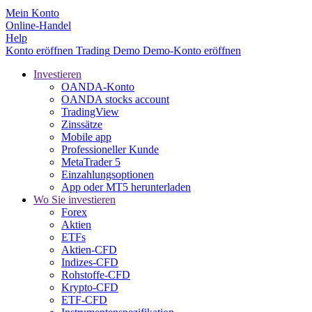
Mein Konto
Online-Handel
Help
Konto eröffnen
Trading
Demo
Demo-Konto eröffnen
Investieren
OANDA-Konto
OANDA stocks account
TradingView
Zinssätze
Mobile app
Professioneller Kunde
MetaTrader 5
Einzahlungsoptionen
App oder MT5 herunterladen
Wo Sie investieren
Forex
Aktien
ETFs
Aktien-CFD
Indizes-CFD
Rohstoffe-CFD
Krypto-CFD
ETF-CFD