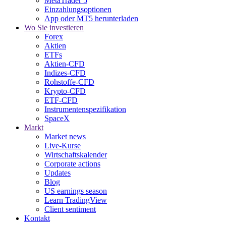
MetaTrader 5
Einzahlungsoptionen
App oder MT5 herunterladen
Wo Sie investieren
Forex
Aktien
ETFs
Aktien-CFD
Indizes-CFD
Rohstoffe-CFD
Krypto-CFD
ETF-CFD
Instrumentenspezifikation
SpaceX
Markt
Market news
Live-Kurse
Wirtschaftskalender
Corporate actions
Updates
Blog
US earnings season
Learn TradingView
Client sentiment
Kontakt