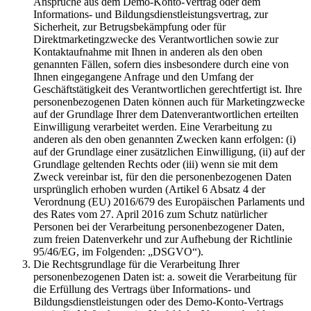
Ansprüche aus dem Demo-Konto-Vertrag oder dem
Informations- und Bildungsdienstleistungsvertrag, zur
Sicherheit, zur Betrugsbekämpfung oder für
Direktmarketingzwecke des Verantwortlichen sowie zur
Kontaktaufnahme mit Ihnen in anderen als den oben
genannten Fällen, sofern dies insbesondere durch eine von
Ihnen eingegangene Anfrage und den Umfang der
Geschäftstätigkeit des Verantwortlichen gerechtfertigt ist. Ihre
personenbezogenen Daten können auch für Marketingzwecke
auf der Grundlage Ihrer dem Datenverantwortlichen erteilten
Einwilligung verarbeitet werden. Eine Verarbeitung zu
anderen als den oben genannten Zwecken kann erfolgen: (i)
auf der Grundlage einer zusätzlichen Einwilligung, (ii) auf der
Grundlage geltenden Rechts oder (iii) wenn sie mit dem
Zweck vereinbar ist, für den die personenbezogenen Daten
ursprünglich erhoben wurden (Artikel 6 Absatz 4 der
Verordnung (EU) 2016/679 des Europäischen Parlaments und
des Rates vom 27. April 2016 zum Schutz natürlicher
Personen bei der Verarbeitung personenbezogener Daten,
zum freien Datenverkehr und zur Aufhebung der Richtlinie
95/46/EG, im Folgenden: „DSGVO“).
Die Rechtsgrundlage für die Verarbeitung Ihrer
personenbezogenen Daten ist: a. soweit die Verarbeitung für
die Erfüllung des Vertrags über Informations- und
Bildungsdienstleistungen oder des Demo-Konto-Vertrags