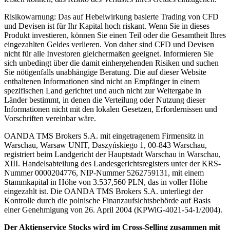
Risikowarnung: Das auf Hebelwirkung basierte Trading von CFD
und Devisen ist für Ihr Kapital hoch riskant. Wenn Sie in dieses
Produkt investieren, können Sie einen Teil oder die Gesamtheit Ihres
eingezahlten Geldes verlieren. Von daher sind CFD und Devisen
nicht für alle Investoren gleichermaßen geeignet. Informieren Sie
sich unbedingt über die damit einhergehenden Risiken und suchen
Sie nötigenfalls unabhängige Beratung. Die auf dieser Website
enthaltenen Informationen sind nicht an Empfänger in einem
spezifischen Land gerichtet und auch nicht zur Weitergabe in
Länder bestimmt, in denen die Verteilung oder Nutzung dieser
Informationen nicht mit den lokalen Gesetzen, Erfordernissen und
Vorschriften vereinbar wäre.
OANDA TMS Brokers S.A. mit eingetragenem Firmensitz in
Warschau, Warsaw UNIT, Daszyńskiego 1, 00-843 Warschau,
registriert beim Landgericht der Hauptstadt Warschau in Warschau,
XIII. Handelsabteilung des Landesgerichtsregisters unter der KRS-
Nummer 0000204776, NIP-Nummer 5262759131, mit einem
Stammkapital in Höhe von 3.537,560 PLN, das in voller Höhe
eingezahlt ist. Die OANDA TMS Brokers S.A. unterliegt der
Kontrolle durch die polnische Finanzaufsichtsbehörde auf Basis
einer Genehmigung von 26. April 2004 (KPWiG-4021-54-1/2004).
Der Aktienservice Stocks wird im Cross-Selling zusammen mit