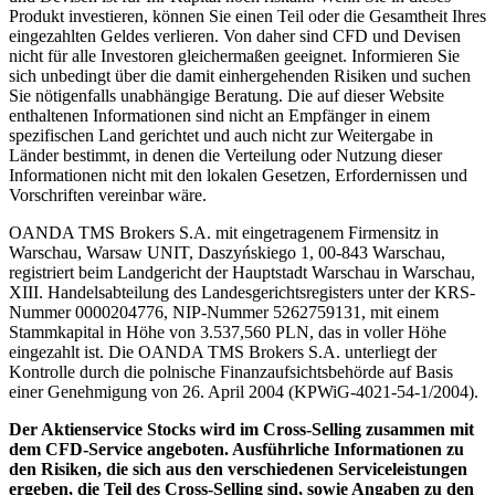
Produkt investieren, können Sie einen Teil oder die Gesamtheit Ihres
eingezahlten Geldes verlieren. Von daher sind CFD und Devisen
nicht für alle Investoren gleichermaßen geeignet. Informieren Sie
sich unbedingt über die damit einhergehenden Risiken und suchen
Sie nötigenfalls unabhängige Beratung. Die auf dieser Website
enthaltenen Informationen sind nicht an Empfänger in einem
spezifischen Land gerichtet und auch nicht zur Weitergabe in
Länder bestimmt, in denen die Verteilung oder Nutzung dieser
Informationen nicht mit den lokalen Gesetzen, Erfordernissen und
Vorschriften vereinbar wäre.
OANDA TMS Brokers S.A. mit eingetragenem Firmensitz in
Warschau, Warsaw UNIT, Daszyńskiego 1, 00-843 Warschau,
registriert beim Landgericht der Hauptstadt Warschau in Warschau,
XIII. Handelsabteilung des Landesgerichtsregisters unter der KRS-
Nummer 0000204776, NIP-Nummer 5262759131, mit einem
Stammkapital in Höhe von 3.537,560 PLN, das in voller Höhe
eingezahlt ist. Die OANDA TMS Brokers S.A. unterliegt der
Kontrolle durch die polnische Finanzaufsichtsbehörde auf Basis
einer Genehmigung von 26. April 2004 (KPWiG-4021-54-1/2004).
Der Aktienservice Stocks wird im Cross-Selling zusammen mit
dem CFD-Service angeboten. Ausführliche Informationen zu
den Risiken, die sich aus den verschiedenen Serviceleistungen
ergeben, die Teil des Cross-Selling sind, sowie Angaben zu den