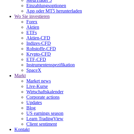
MetaTrader 5
Einzahlungsoptionen
App oder MT5 herunterladen
Wo Sie investieren
Forex
Aktien
ETFs
Aktien-CFD
Indizes-CFD
Rohstoffe-CFD
Krypto-CFD
ETF-CFD
Instrumentenspezifikation
SpaceX
Markt
Market news
Live-Kurse
Wirtschaftskalender
Corporate actions
Updates
Blog
US earnings season
Learn TradingView
Client sentiment
Kontakt