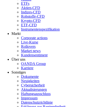
ETFs
Aktien-CFD
Indizes-CFD
Rohstoffe-CFD
Krypto-CFD
ETF-CFD
Instrumentenspezifikation
Markt
Corporate actions
Live-Kurse
Rollovers
Market news
Kundensentiment
Über uns
OANDA Group
Karriere
Sonstiges
Dokumente
Neuigkeiten
Cybersicherheit
Aktualisierungen
Haftungsausschluss
Impressum
Datenschutzrichtlinie
Erklärung zur Barrierefreiheit