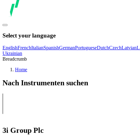
Select your language
English
French
Italian
Spanish
German
Portuguese
Dutch
Czech
Latvian
L
Ukrainian
Breadcrumb
Home
Nach Instrumenten suchen
3i Group Plc