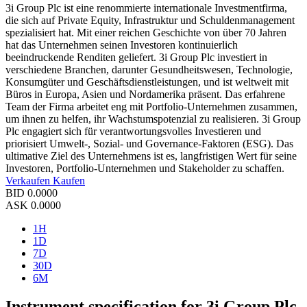
3i Group Plc ist eine renommierte internationale Investmentfirma,
die sich auf Private Equity, Infrastruktur und Schuldenmanagement
spezialisiert hat. Mit einer reichen Geschichte von über 70 Jahren
hat das Unternehmen seinen Investoren kontinuierlich
beeindruckende Renditen geliefert. 3i Group Plc investiert in
verschiedene Branchen, darunter Gesundheitswesen, Technologie,
Konsumgüter und Geschäftsdienstleistungen, und ist weltweit mit
Büros in Europa, Asien und Nordamerika präsent. Das erfahrene
Team der Firma arbeitet eng mit Portfolio-Unternehmen zusammen,
um ihnen zu helfen, ihr Wachstumspotenzial zu realisieren. 3i Group
Plc engagiert sich für verantwortungsvolles Investieren und
priorisiert Umwelt-, Sozial- und Governance-Faktoren (ESG). Das
ultimative Ziel des Unternehmens ist es, langfristigen Wert für seine
Investoren, Portfolio-Unternehmen und Stakeholder zu schaffen.
Verkaufen
Kaufen
BID
0.0000
ASK
0.0000
1H
1D
7D
30D
6M
Instrument specification for 3i Group Plc