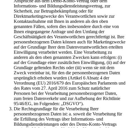
Ansprüche aus dem Demo-Konto-Vertrag oder dem
Informations- und Bildungsdienstleistungsvertrag, zur
Sicherheit, zur Betrugsbekämpfung oder für
Direktmarketingzwecke des Verantwortlichen sowie zur
Kontaktaufnahme mit Ihnen in anderen als den oben
genannten Fällen, sofern dies insbesondere durch eine von
Ihnen eingegangene Anfrage und den Umfang der
Geschäftstätigkeit des Verantwortlichen gerechtfertigt ist. Ihre
personenbezogenen Daten können auch für Marketingzwecke
auf der Grundlage Ihrer dem Datenverantwortlichen erteilten
Einwilligung verarbeitet werden. Eine Verarbeitung zu
anderen als den oben genannten Zwecken kann erfolgen: (i)
auf der Grundlage einer zusätzlichen Einwilligung, (ii) auf der
Grundlage geltenden Rechts oder (iii) wenn sie mit dem
Zweck vereinbar ist, für den die personenbezogenen Daten
ursprünglich erhoben wurden (Artikel 6 Absatz 4 der
Verordnung (EU) 2016/679 des Europäischen Parlaments und
des Rates vom 27. April 2016 zum Schutz natürlicher
Personen bei der Verarbeitung personenbezogener Daten,
zum freien Datenverkehr und zur Aufhebung der Richtlinie
95/46/EG, im Folgenden: „DSGVO“).
Die Rechtsgrundlage für die Verarbeitung Ihrer
personenbezogenen Daten ist: a. soweit die Verarbeitung für
die Erfüllung des Vertrags über Informations- und
Bildungsdienstleistungen oder des Demo-Konto-Vertrags