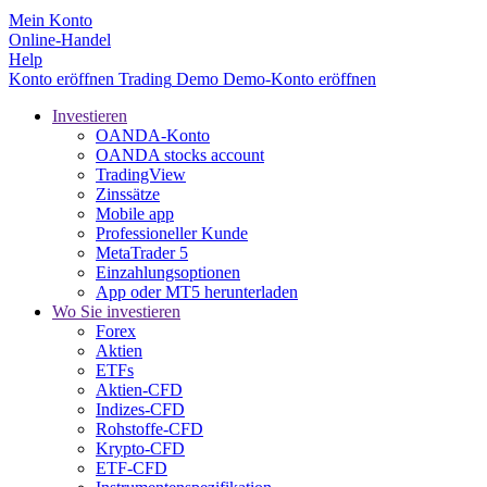
Mein Konto
Online-Handel
Help
Konto eröffnen
Trading
Demo
Demo-Konto eröffnen
Investieren
OANDA-Konto
OANDA stocks account
TradingView
Zinssätze
Mobile app
Professioneller Kunde
MetaTrader 5
Einzahlungsoptionen
App oder MT5 herunterladen
Wo Sie investieren
Forex
Aktien
ETFs
Aktien-CFD
Indizes-CFD
Rohstoffe-CFD
Krypto-CFD
ETF-CFD