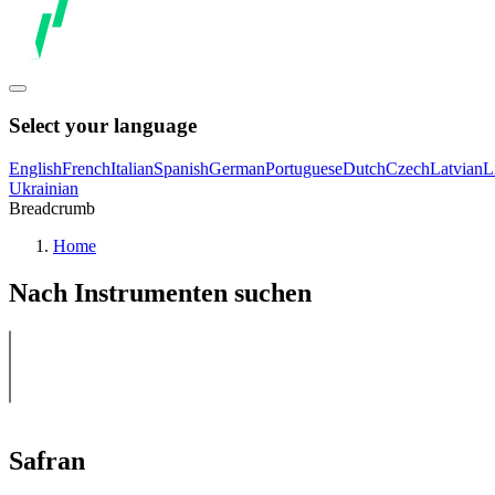
Select your language
English
French
Italian
Spanish
German
Portuguese
Dutch
Czech
Latvian
L
Ukrainian
Breadcrumb
Home
Nach Instrumenten suchen
Safran