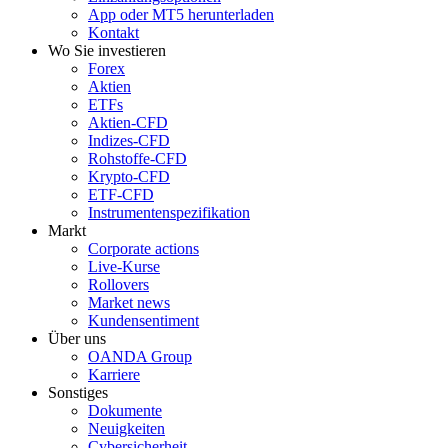
App oder MT5 herunterladen
Kontakt
Wo Sie investieren
Forex
Aktien
ETFs
Aktien-CFD
Indizes-CFD
Rohstoffe-CFD
Krypto-CFD
ETF-CFD
Instrumentenspezifikation
Markt
Corporate actions
Live-Kurse
Rollovers
Market news
Kundensentiment
Über uns
OANDA Group
Karriere
Sonstiges
Dokumente
Neuigkeiten
Cybersicherheit