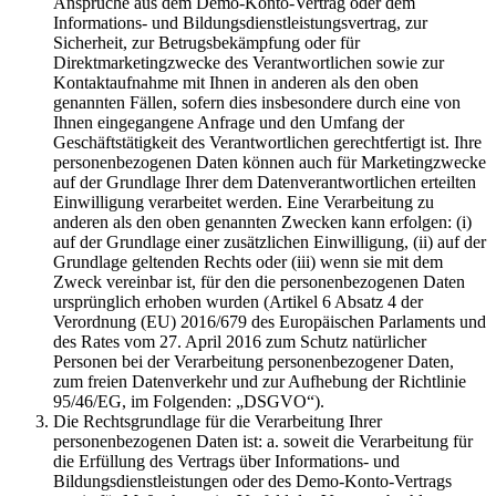
Ansprüche aus dem Demo-Konto-Vertrag oder dem
Informations- und Bildungsdienstleistungsvertrag, zur
Sicherheit, zur Betrugsbekämpfung oder für
Direktmarketingzwecke des Verantwortlichen sowie zur
Kontaktaufnahme mit Ihnen in anderen als den oben
genannten Fällen, sofern dies insbesondere durch eine von
Ihnen eingegangene Anfrage und den Umfang der
Geschäftstätigkeit des Verantwortlichen gerechtfertigt ist. Ihre
personenbezogenen Daten können auch für Marketingzwecke
auf der Grundlage Ihrer dem Datenverantwortlichen erteilten
Einwilligung verarbeitet werden. Eine Verarbeitung zu
anderen als den oben genannten Zwecken kann erfolgen: (i)
auf der Grundlage einer zusätzlichen Einwilligung, (ii) auf der
Grundlage geltenden Rechts oder (iii) wenn sie mit dem
Zweck vereinbar ist, für den die personenbezogenen Daten
ursprünglich erhoben wurden (Artikel 6 Absatz 4 der
Verordnung (EU) 2016/679 des Europäischen Parlaments und
des Rates vom 27. April 2016 zum Schutz natürlicher
Personen bei der Verarbeitung personenbezogener Daten,
zum freien Datenverkehr und zur Aufhebung der Richtlinie
95/46/EG, im Folgenden: „DSGVO“).
Die Rechtsgrundlage für die Verarbeitung Ihrer
personenbezogenen Daten ist: a. soweit die Verarbeitung für
die Erfüllung des Vertrags über Informations- und
Bildungsdienstleistungen oder des Demo-Konto-Vertrags