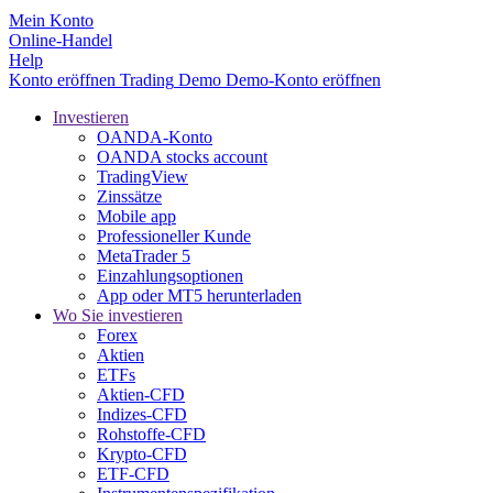
Mein Konto
Online-Handel
Help
Konto eröffnen
Trading
Demo
Demo-Konto eröffnen
Investieren
OANDA-Konto
OANDA stocks account
TradingView
Zinssätze
Mobile app
Professioneller Kunde
MetaTrader 5
Einzahlungsoptionen
App oder MT5 herunterladen
Wo Sie investieren
Forex
Aktien
ETFs
Aktien-CFD
Indizes-CFD
Rohstoffe-CFD
Krypto-CFD
ETF-CFD