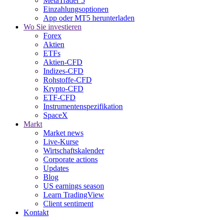
MetaTrader 5
Einzahlungsoptionen
App oder MT5 herunterladen
Wo Sie investieren
Forex
Aktien
ETFs
Aktien-CFD
Indizes-CFD
Rohstoffe-CFD
Krypto-CFD
ETF-CFD
Instrumentenspezifikation
SpaceX
Markt
Market news
Live-Kurse
Wirtschaftskalender
Corporate actions
Updates
Blog
US earnings season
Learn TradingView
Client sentiment
Kontakt