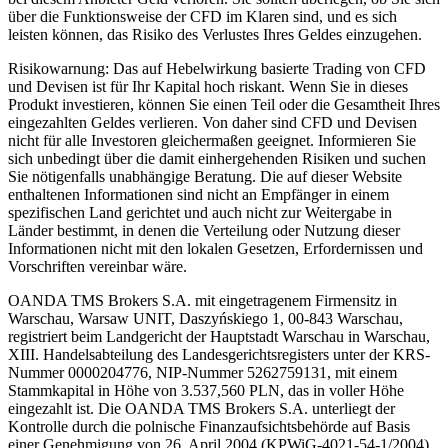
über die Funktionsweise der CFD im Klaren sind, und es sich
leisten können, das Risiko des Verlustes Ihres Geldes einzugehen.
Risikowarnung: Das auf Hebelwirkung basierte Trading von CFD
und Devisen ist für Ihr Kapital hoch riskant. Wenn Sie in dieses
Produkt investieren, können Sie einen Teil oder die Gesamtheit Ihres
eingezahlten Geldes verlieren. Von daher sind CFD und Devisen
nicht für alle Investoren gleichermaßen geeignet. Informieren Sie
sich unbedingt über die damit einhergehenden Risiken und suchen
Sie nötigenfalls unabhängige Beratung. Die auf dieser Website
enthaltenen Informationen sind nicht an Empfänger in einem
spezifischen Land gerichtet und auch nicht zur Weitergabe in
Länder bestimmt, in denen die Verteilung oder Nutzung dieser
Informationen nicht mit den lokalen Gesetzen, Erfordernissen und
Vorschriften vereinbar wäre.
OANDA TMS Brokers S.A. mit eingetragenem Firmensitz in
Warschau, Warsaw UNIT, Daszyńskiego 1, 00-843 Warschau,
registriert beim Landgericht der Hauptstadt Warschau in Warschau,
XIII. Handelsabteilung des Landesgerichtsregisters unter der KRS-
Nummer 0000204776, NIP-Nummer 5262759131, mit einem
Stammkapital in Höhe von 3.537,560 PLN, das in voller Höhe
eingezahlt ist. Die OANDA TMS Brokers S.A. unterliegt der
Kontrolle durch die polnische Finanzaufsichtsbehörde auf Basis
einer Genehmigung von 26. April 2004 (KPWiG-4021-54-1/2004).