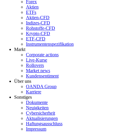
Forex
Aktien
ETFs
Aktien-CFD
Indizes-CFD
Rohstoffe-CFD
Krypto-CFD
ETF-CFD
Instrumentenspezifikation
Markt
Corporate actions
Live-Kurse
Rollovers
Market news
Kundensentiment
Über uns
OANDA Group
Karriere
Sonstiges
Dokumente
Neuigkeiten
Cybersicherheit
Aktualisierungen
Haftungsausschluss
Impressum