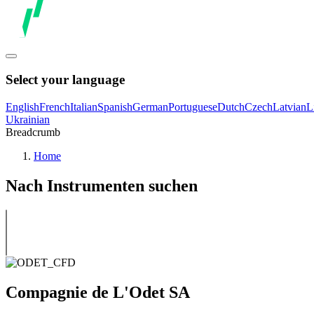
Select your language
English
French
Italian
Spanish
German
Portuguese
Dutch
Czech
Latvian
L
Ukrainian
Breadcrumb
Home
Nach Instrumenten suchen
Compagnie de L'Odet SA