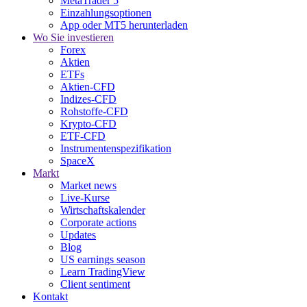
MetaTrader 5
Einzahlungsoptionen
App oder MT5 herunterladen
Wo Sie investieren
Forex
Aktien
ETFs
Aktien-CFD
Indizes-CFD
Rohstoffe-CFD
Krypto-CFD
ETF-CFD
Instrumentenspezifikation
SpaceX
Markt
Market news
Live-Kurse
Wirtschaftskalender
Corporate actions
Updates
Blog
US earnings season
Learn TradingView
Client sentiment
Kontakt