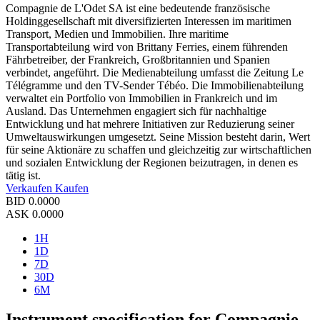
Compagnie de L'Odet SA ist eine bedeutende französische
Holdinggesellschaft mit diversifizierten Interessen im maritimen
Transport, Medien und Immobilien. Ihre maritime
Transportabteilung wird von Brittany Ferries, einem führenden
Fährbetreiber, der Frankreich, Großbritannien und Spanien
verbindet, angeführt. Die Medienabteilung umfasst die Zeitung Le
Télégramme und den TV-Sender Tébéo. Die Immobilienabteilung
verwaltet ein Portfolio von Immobilien in Frankreich und im
Ausland. Das Unternehmen engagiert sich für nachhaltige
Entwicklung und hat mehrere Initiativen zur Reduzierung seiner
Umweltauswirkungen umgesetzt. Seine Mission besteht darin, Wert
für seine Aktionäre zu schaffen und gleichzeitig zur wirtschaftlichen
und sozialen Entwicklung der Regionen beizutragen, in denen es
tätig ist.
Verkaufen
Kaufen
BID
0.0000
ASK
0.0000
1H
1D
7D
30D
6M
Instrument specification for Compagnie