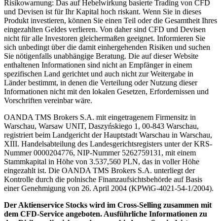
Risikowarnung: Das auf Hebelwirkung basierte Trading von CFD
und Devisen ist für Ihr Kapital hoch riskant. Wenn Sie in dieses
Produkt investieren, können Sie einen Teil oder die Gesamtheit Ihres
eingezahlten Geldes verlieren. Von daher sind CFD und Devisen
nicht für alle Investoren gleichermaßen geeignet. Informieren Sie
sich unbedingt über die damit einhergehenden Risiken und suchen
Sie nötigenfalls unabhängige Beratung. Die auf dieser Website
enthaltenen Informationen sind nicht an Empfänger in einem
spezifischen Land gerichtet und auch nicht zur Weitergabe in
Länder bestimmt, in denen die Verteilung oder Nutzung dieser
Informationen nicht mit den lokalen Gesetzen, Erfordernissen und
Vorschriften vereinbar wäre.
OANDA TMS Brokers S.A. mit eingetragenem Firmensitz in
Warschau, Warsaw UNIT, Daszyńskiego 1, 00-843 Warschau,
registriert beim Landgericht der Hauptstadt Warschau in Warschau,
XIII. Handelsabteilung des Landesgerichtsregisters unter der KRS-
Nummer 0000204776, NIP-Nummer 5262759131, mit einem
Stammkapital in Höhe von 3.537,560 PLN, das in voller Höhe
eingezahlt ist. Die OANDA TMS Brokers S.A. unterliegt der
Kontrolle durch die polnische Finanzaufsichtsbehörde auf Basis
einer Genehmigung von 26. April 2004 (KPWiG-4021-54-1/2004).
Der Aktienservice Stocks wird im Cross-Selling zusammen mit
dem CFD-Service angeboten. Ausführliche Informationen zu