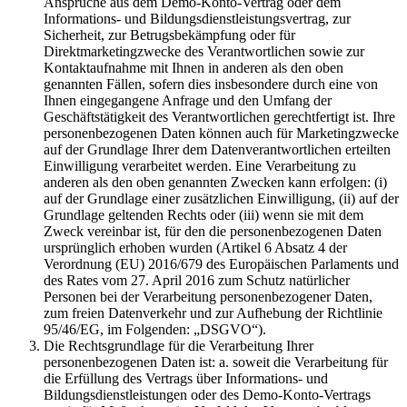
Ansprüche aus dem Demo-Konto-Vertrag oder dem
Informations- und Bildungsdienstleistungsvertrag, zur
Sicherheit, zur Betrugsbekämpfung oder für
Direktmarketingzwecke des Verantwortlichen sowie zur
Kontaktaufnahme mit Ihnen in anderen als den oben
genannten Fällen, sofern dies insbesondere durch eine von
Ihnen eingegangene Anfrage und den Umfang der
Geschäftstätigkeit des Verantwortlichen gerechtfertigt ist. Ihre
personenbezogenen Daten können auch für Marketingzwecke
auf der Grundlage Ihrer dem Datenverantwortlichen erteilten
Einwilligung verarbeitet werden. Eine Verarbeitung zu
anderen als den oben genannten Zwecken kann erfolgen: (i)
auf der Grundlage einer zusätzlichen Einwilligung, (ii) auf der
Grundlage geltenden Rechts oder (iii) wenn sie mit dem
Zweck vereinbar ist, für den die personenbezogenen Daten
ursprünglich erhoben wurden (Artikel 6 Absatz 4 der
Verordnung (EU) 2016/679 des Europäischen Parlaments und
des Rates vom 27. April 2016 zum Schutz natürlicher
Personen bei der Verarbeitung personenbezogener Daten,
zum freien Datenverkehr und zur Aufhebung der Richtlinie
95/46/EG, im Folgenden: „DSGVO“).
Die Rechtsgrundlage für die Verarbeitung Ihrer
personenbezogenen Daten ist: a. soweit die Verarbeitung für
die Erfüllung des Vertrags über Informations- und
Bildungsdienstleistungen oder des Demo-Konto-Vertrags