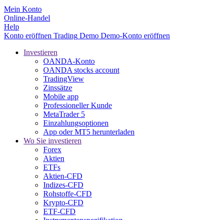
Mein Konto
Online-Handel
Help
Konto eröffnen
Trading
Demo
Demo-Konto eröffnen
Investieren
OANDA-Konto
OANDA stocks account
TradingView
Zinssätze
Mobile app
Professioneller Kunde
MetaTrader 5
Einzahlungsoptionen
App oder MT5 herunterladen
Wo Sie investieren
Forex
Aktien
ETFs
Aktien-CFD
Indizes-CFD
Rohstoffe-CFD
Krypto-CFD
ETF-CFD