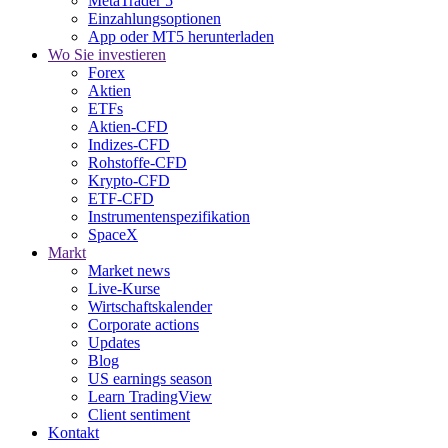
MetaTrader 5
Einzahlungsoptionen
App oder MT5 herunterladen
Wo Sie investieren
Forex
Aktien
ETFs
Aktien-CFD
Indizes-CFD
Rohstoffe-CFD
Krypto-CFD
ETF-CFD
Instrumentenspezifikation
SpaceX
Markt
Market news
Live-Kurse
Wirtschaftskalender
Corporate actions
Updates
Blog
US earnings season
Learn TradingView
Client sentiment
Kontakt