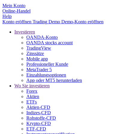
Mein Konto
Online-Handel
Help
Konto eröffnen
Trading
Demo
Demo-Konto eröffnen
Investieren
OANDA-Konto
OANDA stocks account
TradingView
Zinssätze
Mobile app
Professioneller Kunde
MetaTrader 5
Einzahlungsoptionen
App oder MT5 herunterladen
Wo Sie investieren
Forex
Aktien
ETFs
Aktien-CFD
Indizes-CFD
Rohstoffe-CFD
Krypto-CFD
ETF-CFD