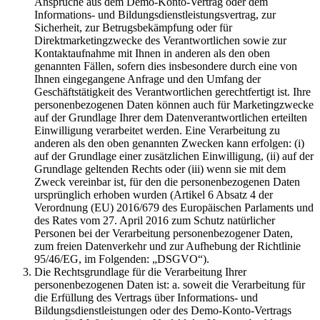
Ansprüche aus dem Demo-Konto-Vertrag oder dem
Informations- und Bildungsdienstleistungsvertrag, zur
Sicherheit, zur Betrugsbekämpfung oder für
Direktmarketingzwecke des Verantwortlichen sowie zur
Kontaktaufnahme mit Ihnen in anderen als den oben
genannten Fällen, sofern dies insbesondere durch eine von
Ihnen eingegangene Anfrage und den Umfang der
Geschäftstätigkeit des Verantwortlichen gerechtfertigt ist. Ihre
personenbezogenen Daten können auch für Marketingzwecke
auf der Grundlage Ihrer dem Datenverantwortlichen erteilten
Einwilligung verarbeitet werden. Eine Verarbeitung zu
anderen als den oben genannten Zwecken kann erfolgen: (i)
auf der Grundlage einer zusätzlichen Einwilligung, (ii) auf der
Grundlage geltenden Rechts oder (iii) wenn sie mit dem
Zweck vereinbar ist, für den die personenbezogenen Daten
ursprünglich erhoben wurden (Artikel 6 Absatz 4 der
Verordnung (EU) 2016/679 des Europäischen Parlaments und
des Rates vom 27. April 2016 zum Schutz natürlicher
Personen bei der Verarbeitung personenbezogener Daten,
zum freien Datenverkehr und zur Aufhebung der Richtlinie
95/46/EG, im Folgenden: „DSGVO“).
Die Rechtsgrundlage für die Verarbeitung Ihrer
personenbezogenen Daten ist: a. soweit die Verarbeitung für
die Erfüllung des Vertrags über Informations- und
Bildungsdienstleistungen oder des Demo-Konto-Vertrags