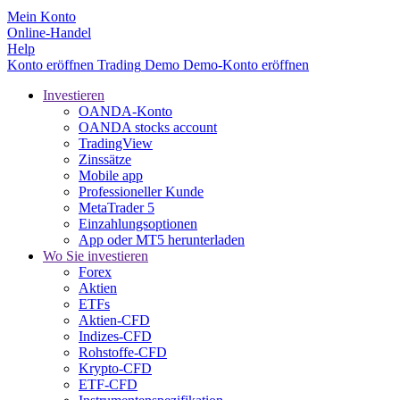
Mein Konto
Online-Handel
Help
Konto eröffnen
Trading
Demo
Demo-Konto eröffnen
Investieren
OANDA-Konto
OANDA stocks account
TradingView
Zinssätze
Mobile app
Professioneller Kunde
MetaTrader 5
Einzahlungsoptionen
App oder MT5 herunterladen
Wo Sie investieren
Forex
Aktien
ETFs
Aktien-CFD
Indizes-CFD
Rohstoffe-CFD
Krypto-CFD
ETF-CFD