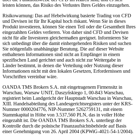
leisten können, das Risiko des Verlustes Ihres Geldes einzugehen.
Risikowarnung: Das auf Hebelwirkung basierte Trading von CFD
und Devisen ist für Ihr Kapital hoch riskant. Wenn Sie in dieses
Produkt investieren, können Sie einen Teil oder die Gesamtheit Ihres
eingezahlten Geldes verlieren. Von daher sind CFD und Devisen
nicht für alle Investoren gleichermaßen geeignet. Informieren Sie
sich unbedingt über die damit einhergehenden Risiken und suchen
Sie nötigenfalls unabhängige Beratung. Die auf dieser Website
enthaltenen Informationen sind nicht an Empfänger in einem
spezifischen Land gerichtet und auch nicht zur Weitergabe in
Länder bestimmt, in denen die Verteilung oder Nutzung dieser
Informationen nicht mit den lokalen Gesetzen, Erfordernissen und
Vorschriften vereinbar wäre.
OANDA TMS Brokers S.A. mit eingetragenem Firmensitz in
Warschau, Warsaw UNIT, Daszyńskiego 1, 00-843 Warschau,
registriert beim Landgericht der Hauptstadt Warschau in Warschau,
XIII. Handelsabteilung des Landesgerichtsregisters unter der KRS-
Nummer 0000204776, NIP-Nummer 5262759131, mit einem
Stammkapital in Höhe von 3.537,560 PLN, das in voller Höhe
eingezahlt ist. Die OANDA TMS Brokers S.A. unterliegt der
Kontrolle durch die polnische Finanzaufsichtsbehörde auf Basis
einer Genehmigung von 26. April 2004 (KPWiG-4021-54-1/2004).