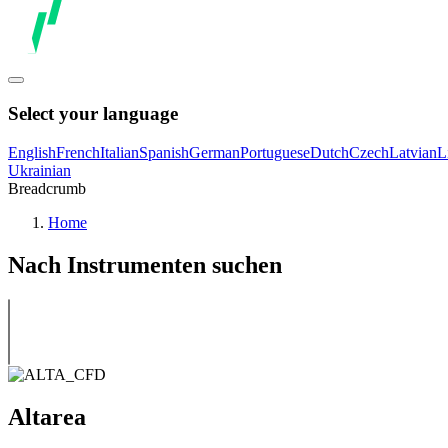
Select your language
English
French
Italian
Spanish
German
Portuguese
Dutch
Czech
Latvian
L
Ukrainian
Breadcrumb
Home
Nach Instrumenten suchen
Altarea