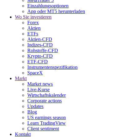
MetaTrader 5
Einzahlungsoptionen
App oder MT5 herunterladen
Wo Sie investieren
Forex
Aktien
ETFs
Aktien-CFD
Indizes-CFD
Rohstoffe-CFD
Krypto-CFD
ETF-CFD
Instrumentenspezifikation
SpaceX
Markt
Market news
Live-Kurse
Wirtschaftskalender
Corporate actions
Updates
Blog
US earnings season
Learn TradingView
Client sentiment
Kontakt