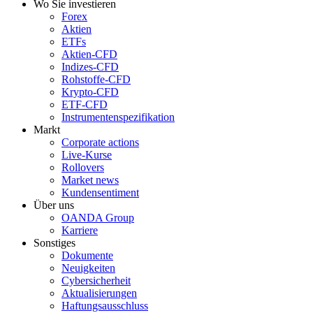
Wo Sie investieren
Forex
Aktien
ETFs
Aktien-CFD
Indizes-CFD
Rohstoffe-CFD
Krypto-CFD
ETF-CFD
Instrumentenspezifikation
Markt
Corporate actions
Live-Kurse
Rollovers
Market news
Kundensentiment
Über uns
OANDA Group
Karriere
Sonstiges
Dokumente
Neuigkeiten
Cybersicherheit
Aktualisierungen
Haftungsausschluss