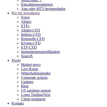
MetaTrader 5
Einzahlungsoptionen
App oder MT5 herunterladen
Wo Sie investieren
Forex
Aktien
ETFs
Aktien-CFD
Indizes-CFD
Rohstoffe-CFD
Krypto-CFD
ETF-CFD
Instrumentenspezifikation
SpaceX
Markt
Market news
Live-Kurse
Wirtschaftskalender
Corporate actions
Updates
Blog
US earnings season
Learn TradingView
Client sentiment
Kontakt