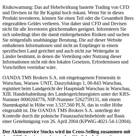
Risikowarnung: Das auf Hebelwirkung basierte Trading von CFD
und Devisen ist für Ihr Kapital hoch riskant. Wenn Sie in dieses
Produkt investieren, können Sie einen Teil oder die Gesamtheit Ihres
eingezahlten Geldes verlieren. Von daher sind CFD und Devisen
nicht für alle Investoren gleichermaßen geeignet. Informieren Sie
sich unbedingt über die damit einhergehenden Risiken und suchen
Sie nötigenfalls unabhängige Beratung. Die auf dieser Website
enthaltenen Informationen sind nicht an Empfänger in einem
spezifischen Land gerichtet und auch nicht zur Weitergabe in
Länder bestimmt, in denen die Verteilung oder Nutzung dieser
Informationen nicht mit den lokalen Gesetzen, Erfordernissen und
Vorschriften vereinbar wäre.
OANDA TMS Brokers S.A. mit eingetragenem Firmensitz in
Warschau, Warsaw UNIT, Daszyńskiego 1, 00-843 Warschau,
registriert beim Landgericht der Hauptstadt Warschau in Warschau,
XIII. Handelsabteilung des Landesgerichtsregisters unter der KRS-
Nummer 0000204776, NIP-Nummer 5262759131, mit einem
Stammkapital in Höhe von 3.537,560 PLN, das in voller Höhe
eingezahlt ist. Die OANDA TMS Brokers S.A. unterliegt der
Kontrolle durch die polnische Finanzaufsichtsbehörde auf Basis
einer Genehmigung von 26. April 2004 (KPWiG-4021-54-1/2004).
Der Aktienservice Stocks wird im Cross-Selling zusammen mit