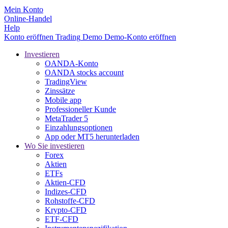
Mein Konto
Online-Handel
Help
Konto eröffnen
Trading
Demo
Demo-Konto eröffnen
Investieren
OANDA-Konto
OANDA stocks account
TradingView
Zinssätze
Mobile app
Professioneller Kunde
MetaTrader 5
Einzahlungsoptionen
App oder MT5 herunterladen
Wo Sie investieren
Forex
Aktien
ETFs
Aktien-CFD
Indizes-CFD
Rohstoffe-CFD
Krypto-CFD
ETF-CFD