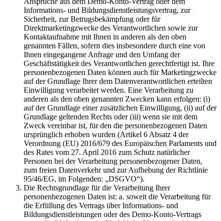
Ansprüche aus dem Demo-Konto-Vertrag oder dem
Informations- und Bildungsdienstleistungsvertrag, zur
Sicherheit, zur Betrugsbekämpfung oder für
Direktmarketingzwecke des Verantwortlichen sowie zur
Kontaktaufnahme mit Ihnen in anderen als den oben
genannten Fällen, sofern dies insbesondere durch eine von
Ihnen eingegangene Anfrage und den Umfang der
Geschäftstätigkeit des Verantwortlichen gerechtfertigt ist. Ihre
personenbezogenen Daten können auch für Marketingzwecke
auf der Grundlage Ihrer dem Datenverantwortlichen erteilten
Einwilligung verarbeitet werden. Eine Verarbeitung zu
anderen als den oben genannten Zwecken kann erfolgen: (i)
auf der Grundlage einer zusätzlichen Einwilligung, (ii) auf der
Grundlage geltenden Rechts oder (iii) wenn sie mit dem
Zweck vereinbar ist, für den die personenbezogenen Daten
ursprünglich erhoben wurden (Artikel 6 Absatz 4 der
Verordnung (EU) 2016/679 des Europäischen Parlaments und
des Rates vom 27. April 2016 zum Schutz natürlicher
Personen bei der Verarbeitung personenbezogener Daten,
zum freien Datenverkehr und zur Aufhebung der Richtlinie
95/46/EG, im Folgenden: „DSGVO“).
Die Rechtsgrundlage für die Verarbeitung Ihrer
personenbezogenen Daten ist: a. soweit die Verarbeitung für
die Erfüllung des Vertrags über Informations- und
Bildungsdienstleistungen oder des Demo-Konto-Vertrags