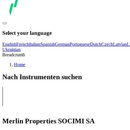
Select your language
English
French
Italian
Spanish
German
Portuguese
Dutch
Czech
Latvian
L
Ukrainian
Breadcrumb
Home
Nach Instrumenten suchen
Merlin Properties SOCIMI SA