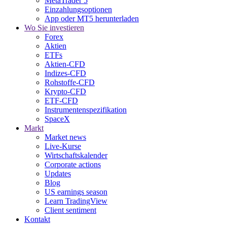
MetaTrader 5
Einzahlungsoptionen
App oder MT5 herunterladen
Wo Sie investieren
Forex
Aktien
ETFs
Aktien-CFD
Indizes-CFD
Rohstoffe-CFD
Krypto-CFD
ETF-CFD
Instrumentenspezifikation
SpaceX
Markt
Market news
Live-Kurse
Wirtschaftskalender
Corporate actions
Updates
Blog
US earnings season
Learn TradingView
Client sentiment
Kontakt