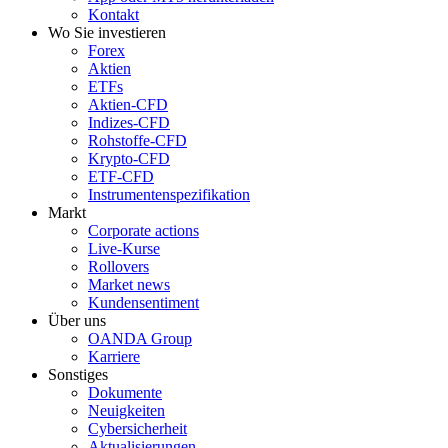
Kontakt
Wo Sie investieren
Forex
Aktien
ETFs
Aktien-CFD
Indizes-CFD
Rohstoffe-CFD
Krypto-CFD
ETF-CFD
Instrumentenspezifikation
Markt
Corporate actions
Live-Kurse
Rollovers
Market news
Kundensentiment
Über uns
OANDA Group
Karriere
Sonstiges
Dokumente
Neuigkeiten
Cybersicherheit
Aktualisierungen