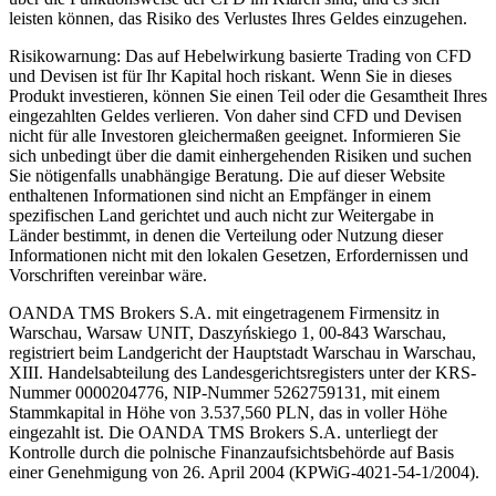
leisten können, das Risiko des Verlustes Ihres Geldes einzugehen.
Risikowarnung: Das auf Hebelwirkung basierte Trading von CFD
und Devisen ist für Ihr Kapital hoch riskant. Wenn Sie in dieses
Produkt investieren, können Sie einen Teil oder die Gesamtheit Ihres
eingezahlten Geldes verlieren. Von daher sind CFD und Devisen
nicht für alle Investoren gleichermaßen geeignet. Informieren Sie
sich unbedingt über die damit einhergehenden Risiken und suchen
Sie nötigenfalls unabhängige Beratung. Die auf dieser Website
enthaltenen Informationen sind nicht an Empfänger in einem
spezifischen Land gerichtet und auch nicht zur Weitergabe in
Länder bestimmt, in denen die Verteilung oder Nutzung dieser
Informationen nicht mit den lokalen Gesetzen, Erfordernissen und
Vorschriften vereinbar wäre.
OANDA TMS Brokers S.A. mit eingetragenem Firmensitz in
Warschau, Warsaw UNIT, Daszyńskiego 1, 00-843 Warschau,
registriert beim Landgericht der Hauptstadt Warschau in Warschau,
XIII. Handelsabteilung des Landesgerichtsregisters unter der KRS-
Nummer 0000204776, NIP-Nummer 5262759131, mit einem
Stammkapital in Höhe von 3.537,560 PLN, das in voller Höhe
eingezahlt ist. Die OANDA TMS Brokers S.A. unterliegt der
Kontrolle durch die polnische Finanzaufsichtsbehörde auf Basis
einer Genehmigung von 26. April 2004 (KPWiG-4021-54-1/2004).