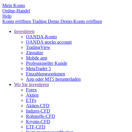
Mein Konto
Online-Handel
Help
Konto eröffnen
Trading
Demo
Demo-Konto eröffnen
Investieren
OANDA-Konto
OANDA stocks account
TradingView
Zinssätze
Mobile app
Professioneller Kunde
MetaTrader 5
Einzahlungsoptionen
App oder MT5 herunterladen
Wo Sie investieren
Forex
Aktien
ETFs
Aktien-CFD
Indizes-CFD
Rohstoffe-CFD
Krypto-CFD
ETF-CFD