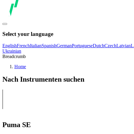
Select your language
English
French
Italian
Spanish
German
Portuguese
Dutch
Czech
Latvian
L
Ukrainian
Breadcrumb
Home
Nach Instrumenten suchen
Puma SE