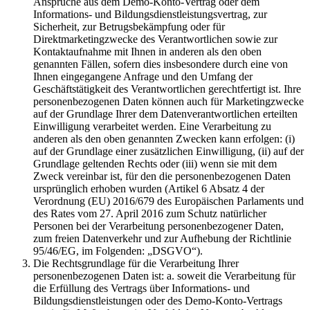
Ansprüche aus dem Demo-Konto-Vertrag oder dem
Informations- und Bildungsdienstleistungsvertrag, zur
Sicherheit, zur Betrugsbekämpfung oder für
Direktmarketingzwecke des Verantwortlichen sowie zur
Kontaktaufnahme mit Ihnen in anderen als den oben
genannten Fällen, sofern dies insbesondere durch eine von
Ihnen eingegangene Anfrage und den Umfang der
Geschäftstätigkeit des Verantwortlichen gerechtfertigt ist. Ihre
personenbezogenen Daten können auch für Marketingzwecke
auf der Grundlage Ihrer dem Datenverantwortlichen erteilten
Einwilligung verarbeitet werden. Eine Verarbeitung zu
anderen als den oben genannten Zwecken kann erfolgen: (i)
auf der Grundlage einer zusätzlichen Einwilligung, (ii) auf der
Grundlage geltenden Rechts oder (iii) wenn sie mit dem
Zweck vereinbar ist, für den die personenbezogenen Daten
ursprünglich erhoben wurden (Artikel 6 Absatz 4 der
Verordnung (EU) 2016/679 des Europäischen Parlaments und
des Rates vom 27. April 2016 zum Schutz natürlicher
Personen bei der Verarbeitung personenbezogener Daten,
zum freien Datenverkehr und zur Aufhebung der Richtlinie
95/46/EG, im Folgenden: „DSGVO“).
Die Rechtsgrundlage für die Verarbeitung Ihrer
personenbezogenen Daten ist: a. soweit die Verarbeitung für
die Erfüllung des Vertrags über Informations- und
Bildungsdienstleistungen oder des Demo-Konto-Vertrags