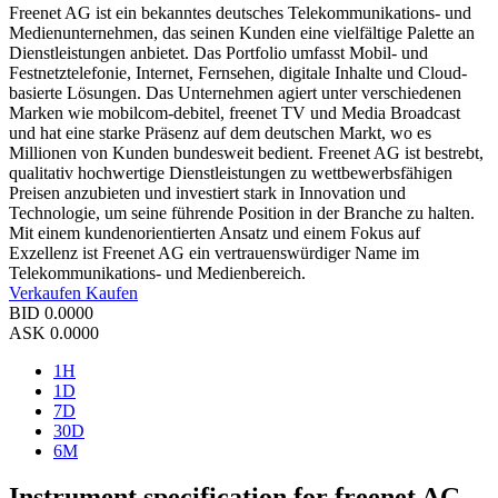
Freenet AG ist ein bekanntes deutsches Telekommunikations- und
Medienunternehmen, das seinen Kunden eine vielfältige Palette an
Dienstleistungen anbietet. Das Portfolio umfasst Mobil- und
Festnetztelefonie, Internet, Fernsehen, digitale Inhalte und Cloud-
basierte Lösungen. Das Unternehmen agiert unter verschiedenen
Marken wie mobilcom-debitel, freenet TV und Media Broadcast
und hat eine starke Präsenz auf dem deutschen Markt, wo es
Millionen von Kunden bundesweit bedient. Freenet AG ist bestrebt,
qualitativ hochwertige Dienstleistungen zu wettbewerbsfähigen
Preisen anzubieten und investiert stark in Innovation und
Technologie, um seine führende Position in der Branche zu halten.
Mit einem kundenorientierten Ansatz und einem Fokus auf
Exzellenz ist Freenet AG ein vertrauenswürdiger Name im
Telekommunikations- und Medienbereich.
Verkaufen
Kaufen
BID
0.0000
ASK
0.0000
1H
1D
7D
30D
6M
Instrument specification for freenet AG