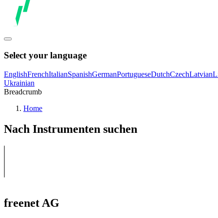
Select your language
English
French
Italian
Spanish
German
Portuguese
Dutch
Czech
Latvian
L
Ukrainian
Breadcrumb
Home
Nach Instrumenten suchen
freenet AG