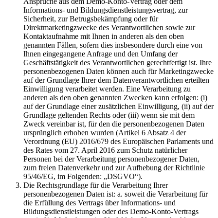
Ansprüche aus dem Demo-Konto-Vertrag oder dem
Informations- und Bildungsdienstleistungsvertrag, zur
Sicherheit, zur Betrugsbekämpfung oder für
Direktmarketingzwecke des Verantwortlichen sowie zur
Kontaktaufnahme mit Ihnen in anderen als den oben
genannten Fällen, sofern dies insbesondere durch eine von
Ihnen eingegangene Anfrage und den Umfang der
Geschäftstätigkeit des Verantwortlichen gerechtfertigt ist. Ihre
personenbezogenen Daten können auch für Marketingzwecke
auf der Grundlage Ihrer dem Datenverantwortlichen erteilten
Einwilligung verarbeitet werden. Eine Verarbeitung zu
anderen als den oben genannten Zwecken kann erfolgen: (i)
auf der Grundlage einer zusätzlichen Einwilligung, (ii) auf der
Grundlage geltenden Rechts oder (iii) wenn sie mit dem
Zweck vereinbar ist, für den die personenbezogenen Daten
ursprünglich erhoben wurden (Artikel 6 Absatz 4 der
Verordnung (EU) 2016/679 des Europäischen Parlaments und
des Rates vom 27. April 2016 zum Schutz natürlicher
Personen bei der Verarbeitung personenbezogener Daten,
zum freien Datenverkehr und zur Aufhebung der Richtlinie
95/46/EG, im Folgenden: „DSGVO“).
Die Rechtsgrundlage für die Verarbeitung Ihrer
personenbezogenen Daten ist: a. soweit die Verarbeitung für
die Erfüllung des Vertrags über Informations- und
Bildungsdienstleistungen oder des Demo-Konto-Vertrags