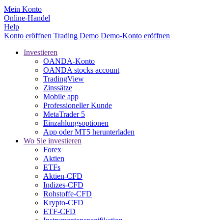
Mein Konto
Online-Handel
Help
Konto eröffnen
Trading
Demo
Demo-Konto eröffnen
Investieren
OANDA-Konto
OANDA stocks account
TradingView
Zinssätze
Mobile app
Professioneller Kunde
MetaTrader 5
Einzahlungsoptionen
App oder MT5 herunterladen
Wo Sie investieren
Forex
Aktien
ETFs
Aktien-CFD
Indizes-CFD
Rohstoffe-CFD
Krypto-CFD
ETF-CFD