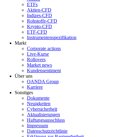
ETFs
Aktien-CFD
Indizes-CFD
Rohstoffe-CFD
Krypto-CFD
ETF-CFD
Instrumentenspezifikation
Markt
Corporate actions
Live-Kurse
Rollovers
Market news
Kundensentiment
Über uns
OANDA Group
Karriere
Sonstiges
Dokumente
Neuigkeiten
Cybersicherheit
Aktualisierungen
Haftungsausschluss
Impressum
Datenschutzrichtlinie
Erklärung zur Barrierefreiheit