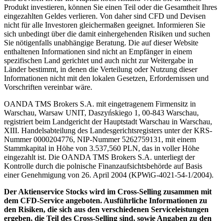
Produkt investieren, können Sie einen Teil oder die Gesamtheit Ihres
eingezahlten Geldes verlieren. Von daher sind CFD und Devisen
nicht für alle Investoren gleichermaßen geeignet. Informieren Sie
sich unbedingt über die damit einhergehenden Risiken und suchen
Sie nötigenfalls unabhängige Beratung. Die auf dieser Website
enthaltenen Informationen sind nicht an Empfänger in einem
spezifischen Land gerichtet und auch nicht zur Weitergabe in
Länder bestimmt, in denen die Verteilung oder Nutzung dieser
Informationen nicht mit den lokalen Gesetzen, Erfordernissen und
Vorschriften vereinbar wäre.
OANDA TMS Brokers S.A. mit eingetragenem Firmensitz in
Warschau, Warsaw UNIT, Daszyńskiego 1, 00-843 Warschau,
registriert beim Landgericht der Hauptstadt Warschau in Warschau,
XIII. Handelsabteilung des Landesgerichtsregisters unter der KRS-
Nummer 0000204776, NIP-Nummer 5262759131, mit einem
Stammkapital in Höhe von 3.537,560 PLN, das in voller Höhe
eingezahlt ist. Die OANDA TMS Brokers S.A. unterliegt der
Kontrolle durch die polnische Finanzaufsichtsbehörde auf Basis
einer Genehmigung von 26. April 2004 (KPWiG-4021-54-1/2004).
Der Aktienservice Stocks wird im Cross-Selling zusammen mit
dem CFD-Service angeboten. Ausführliche Informationen zu
den Risiken, die sich aus den verschiedenen Serviceleistungen
ergeben, die Teil des Cross-Selling sind, sowie Angaben zu den