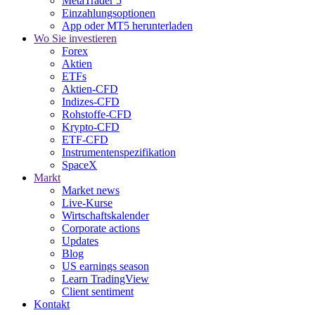
MetaTrader 5
Einzahlungsoptionen
App oder MT5 herunterladen
Wo Sie investieren
Forex
Aktien
ETFs
Aktien-CFD
Indizes-CFD
Rohstoffe-CFD
Krypto-CFD
ETF-CFD
Instrumentenspezifikation
SpaceX
Markt
Market news
Live-Kurse
Wirtschaftskalender
Corporate actions
Updates
Blog
US earnings season
Learn TradingView
Client sentiment
Kontakt