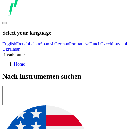
Select your language
English
French
Italian
Spanish
German
Portuguese
Dutch
Czech
Latvian
L
Ukrainian
Breadcrumb
Home
Nach Instrumenten suchen