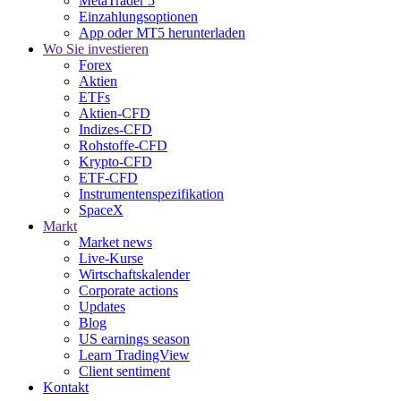
MetaTrader 5
Einzahlungsoptionen
App oder MT5 herunterladen
Wo Sie investieren
Forex
Aktien
ETFs
Aktien-CFD
Indizes-CFD
Rohstoffe-CFD
Krypto-CFD
ETF-CFD
Instrumentenspezifikation
SpaceX
Markt
Market news
Live-Kurse
Wirtschaftskalender
Corporate actions
Updates
Blog
US earnings season
Learn TradingView
Client sentiment
Kontakt