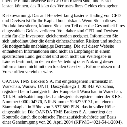
über die Funktionsweise der CFD im Klaren sind, und es sich
leisten können, das Risiko des Verlustes Ihres Geldes einzugehen.
Risikowarnung: Das auf Hebelwirkung basierte Trading von CFD
und Devisen ist für Ihr Kapital hoch riskant. Wenn Sie in dieses
Produkt investieren, können Sie einen Teil oder die Gesamtheit Ihres
eingezahlten Geldes verlieren. Von daher sind CFD und Devisen
nicht für alle Investoren gleichermaßen geeignet. Informieren Sie
sich unbedingt über die damit einhergehenden Risiken und suchen
Sie nötigenfalls unabhängige Beratung. Die auf dieser Website
enthaltenen Informationen sind nicht an Empfänger in einem
spezifischen Land gerichtet und auch nicht zur Weitergabe in
Länder bestimmt, in denen die Verteilung oder Nutzung dieser
Informationen nicht mit den lokalen Gesetzen, Erfordernissen und
Vorschriften vereinbar wäre.
OANDA TMS Brokers S.A. mit eingetragenem Firmensitz in
Warschau, Warsaw UNIT, Daszyńskiego 1, 00-843 Warschau,
registriert beim Landgericht der Hauptstadt Warschau in Warschau,
XIII. Handelsabteilung des Landesgerichtsregisters unter der KRS-
Nummer 0000204776, NIP-Nummer 5262759131, mit einem
Stammkapital in Höhe von 3.537,560 PLN, das in voller Höhe
eingezahlt ist. Die OANDA TMS Brokers S.A. unterliegt der
Kontrolle durch die polnische Finanzaufsichtsbehörde auf Basis
einer Genehmigung von 26. April 2004 (KPWiG-4021-54-1/2004).