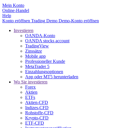
Mein Konto
Online-Handel
Help
Konto eröffnen
Trading
Demo
Demo-Konto eröffnen
Investieren
OANDA-Konto
OANDA stocks account
TradingView
Zinssätze
Mobile app
Professioneller Kunde
MetaTrader 5
Einzahlungsoptionen
App oder MT5 herunterladen
Wo Sie investieren
Forex
Aktien
ETFs
Aktien-CFD
Indizes-CFD
Rohstoffe-CFD
Krypto-CFD
ETF-CFD