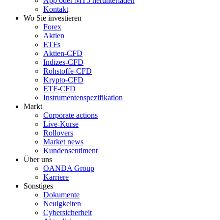
App oder MT5 herunterladen
Kontakt
Wo Sie investieren
Forex
Aktien
ETFs
Aktien-CFD
Indizes-CFD
Rohstoffe-CFD
Krypto-CFD
ETF-CFD
Instrumentenspezifikation
Markt
Corporate actions
Live-Kurse
Rollovers
Market news
Kundensentiment
Über uns
OANDA Group
Karriere
Sonstiges
Dokumente
Neuigkeiten
Cybersicherheit