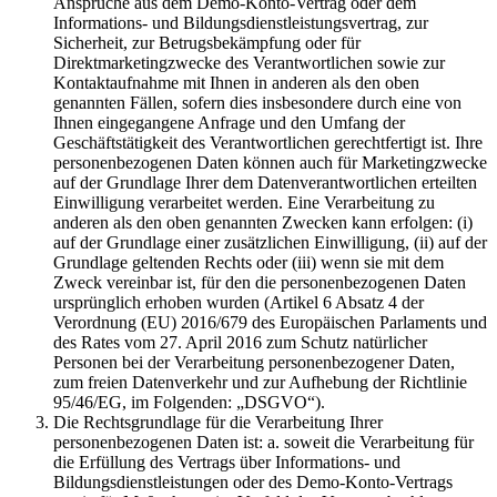
Ansprüche aus dem Demo-Konto-Vertrag oder dem
Informations- und Bildungsdienstleistungsvertrag, zur
Sicherheit, zur Betrugsbekämpfung oder für
Direktmarketingzwecke des Verantwortlichen sowie zur
Kontaktaufnahme mit Ihnen in anderen als den oben
genannten Fällen, sofern dies insbesondere durch eine von
Ihnen eingegangene Anfrage und den Umfang der
Geschäftstätigkeit des Verantwortlichen gerechtfertigt ist. Ihre
personenbezogenen Daten können auch für Marketingzwecke
auf der Grundlage Ihrer dem Datenverantwortlichen erteilten
Einwilligung verarbeitet werden. Eine Verarbeitung zu
anderen als den oben genannten Zwecken kann erfolgen: (i)
auf der Grundlage einer zusätzlichen Einwilligung, (ii) auf der
Grundlage geltenden Rechts oder (iii) wenn sie mit dem
Zweck vereinbar ist, für den die personenbezogenen Daten
ursprünglich erhoben wurden (Artikel 6 Absatz 4 der
Verordnung (EU) 2016/679 des Europäischen Parlaments und
des Rates vom 27. April 2016 zum Schutz natürlicher
Personen bei der Verarbeitung personenbezogener Daten,
zum freien Datenverkehr und zur Aufhebung der Richtlinie
95/46/EG, im Folgenden: „DSGVO“).
Die Rechtsgrundlage für die Verarbeitung Ihrer
personenbezogenen Daten ist: a. soweit die Verarbeitung für
die Erfüllung des Vertrags über Informations- und
Bildungsdienstleistungen oder des Demo-Konto-Vertrags