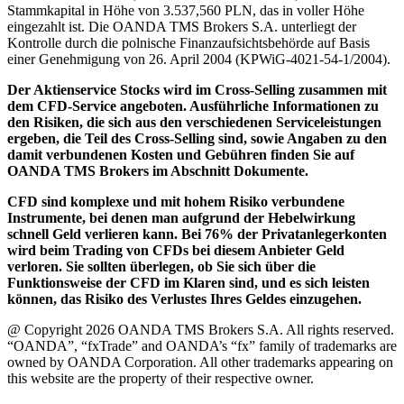
Stammkapital in Höhe von 3.537,560 PLN, das in voller Höhe
eingezahlt ist. Die OANDA TMS Brokers S.A. unterliegt der
Kontrolle durch die polnische Finanzaufsichtsbehörde auf Basis
einer Genehmigung von 26. April 2004 (KPWiG-4021-54-1/2004).
Der Aktienservice Stocks wird im Cross-Selling zusammen mit
dem CFD-Service angeboten. Ausführliche Informationen zu
den Risiken, die sich aus den verschiedenen Serviceleistungen
ergeben, die Teil des Cross-Selling sind, sowie Angaben zu den
damit verbundenen Kosten und Gebühren finden Sie auf
OANDA TMS Brokers im Abschnitt Dokumente.
CFD sind komplexe und mit hohem Risiko verbundene
Instrumente, bei denen man aufgrund der Hebelwirkung
schnell Geld verlieren kann. Bei 76% der Privatanlegerkonten
wird beim Trading von CFDs bei diesem Anbieter Geld
verloren. Sie sollten überlegen, ob Sie sich über die
Funktionsweise der CFD im Klaren sind, und es sich leisten
können, das Risiko des Verlustes Ihres Geldes einzugehen.
@ Copyright 2026 OANDA TMS Brokers S.A. All rights reserved.
“OANDA”, “fxTrade” and OANDA’s “fx” family of trademarks are
owned by OANDA Corporation. All other trademarks appearing on
this website are the property of their respective owner.