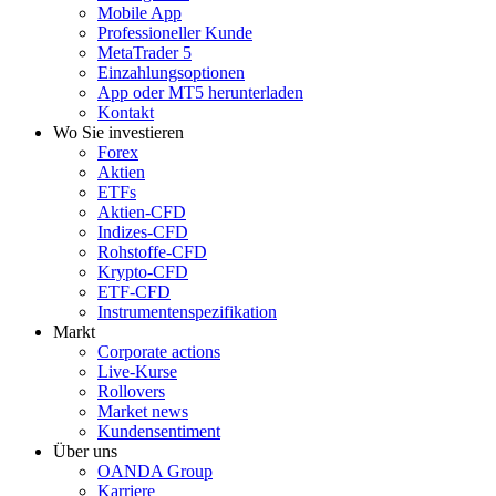
Mobile App
Professioneller Kunde
MetaTrader 5
Einzahlungsoptionen
App oder MT5 herunterladen
Kontakt
Wo Sie investieren
Forex
Aktien
ETFs
Aktien-CFD
Indizes-CFD
Rohstoffe-CFD
Krypto-CFD
ETF-CFD
Instrumentenspezifikation
Markt
Corporate actions
Live-Kurse
Rollovers
Market news
Kundensentiment
Über uns
OANDA Group
Karriere