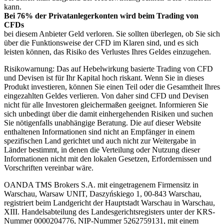
kann.
Bei 76% der Privatanlegerkonten wird beim Trading von
CFDs
bei diesem Anbieter Geld verloren. Sie sollten überlegen, ob Sie sich
über die Funktionsweise der CFD im Klaren sind, und es sich
leisten können, das Risiko des Verlustes Ihres Geldes einzugehen.
Risikowarnung: Das auf Hebelwirkung basierte Trading von CFD
und Devisen ist für Ihr Kapital hoch riskant. Wenn Sie in dieses
Produkt investieren, können Sie einen Teil oder die Gesamtheit Ihres
eingezahlten Geldes verlieren. Von daher sind CFD und Devisen
nicht für alle Investoren gleichermaßen geeignet. Informieren Sie
sich unbedingt über die damit einhergehenden Risiken und suchen
Sie nötigenfalls unabhängige Beratung. Die auf dieser Website
enthaltenen Informationen sind nicht an Empfänger in einem
spezifischen Land gerichtet und auch nicht zur Weitergabe in
Länder bestimmt, in denen die Verteilung oder Nutzung dieser
Informationen nicht mit den lokalen Gesetzen, Erfordernissen und
Vorschriften vereinbar wäre.
OANDA TMS Brokers S.A. mit eingetragenem Firmensitz in
Warschau, Warsaw UNIT, Daszyńskiego 1, 00-843 Warschau,
registriert beim Landgericht der Hauptstadt Warschau in Warschau,
XIII. Handelsabteilung des Landesgerichtsregisters unter der KRS-
Nummer 0000204776, NIP-Nummer 5262759131, mit einem