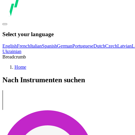
Select your language
English
French
Italian
Spanish
German
Portuguese
Dutch
Czech
Latvian
L
Ukrainian
Breadcrumb
Home
Nach Instrumenten suchen