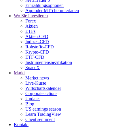
MetaTrader 5
Einzahlungsoptionen
App oder MT5 herunterladen
Wo Sie investieren
Forex
Aktien
ETFs
Aktien-CFD
Indizes-CFD
Rohstoffe-CFD
Krypto-CFD
ETF-CFD
Instrumentenspezifikation
SpaceX
Markt
Market news
Live-Kurse
Wirtschaftskalender
Corporate actions
Updates
Blog
US earnings season
Learn TradingView
Client sentiment
Kontakt