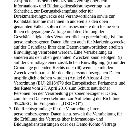
Ansprüche aus dem Demo-Konto-Vertrag oder dem
Informations- und Bildungsdienstleistungsvertrag, zur
Sicherheit, zur Betrugsbekämpfung oder für
Direktmarketingzwecke des Verantwortlichen sowie zur
Kontaktaufnahme mit Ihnen in anderen als den oben
genannten Fällen, sofern dies insbesondere durch eine von
Ihnen eingegangene Anfrage und den Umfang der
Geschäftstätigkeit des Verantwortlichen gerechtfertigt ist. Ihre
personenbezogenen Daten können auch für Marketingzwecke
auf der Grundlage Ihrer dem Datenverantwortlichen erteilten
Einwilligung verarbeitet werden. Eine Verarbeitung zu
anderen als den oben genannten Zwecken kann erfolgen: (i)
auf der Grundlage einer zusätzlichen Einwilligung, (ii) auf der
Grundlage geltenden Rechts oder (iii) wenn sie mit dem
Zweck vereinbar ist, für den die personenbezogenen Daten
ursprünglich erhoben wurden (Artikel 6 Absatz 4 der
Verordnung (EU) 2016/679 des Europäischen Parlaments und
des Rates vom 27. April 2016 zum Schutz natürlicher
Personen bei der Verarbeitung personenbezogener Daten,
zum freien Datenverkehr und zur Aufhebung der Richtlinie
95/46/EG, im Folgenden: „DSGVO“).
Die Rechtsgrundlage für die Verarbeitung Ihrer
personenbezogenen Daten ist: a. soweit die Verarbeitung für
die Erfüllung des Vertrags über Informations- und
Bildungsdienstleistungen oder des Demo-Konto-Vertrags