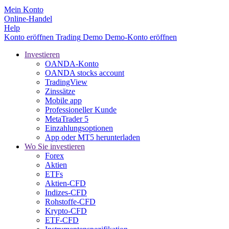
Mein Konto
Online-Handel
Help
Konto eröffnen
Trading
Demo
Demo-Konto eröffnen
Investieren
OANDA-Konto
OANDA stocks account
TradingView
Zinssätze
Mobile app
Professioneller Kunde
MetaTrader 5
Einzahlungsoptionen
App oder MT5 herunterladen
Wo Sie investieren
Forex
Aktien
ETFs
Aktien-CFD
Indizes-CFD
Rohstoffe-CFD
Krypto-CFD
ETF-CFD