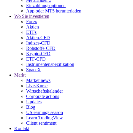
MetaTrader 5
Einzahlungsoptionen
App oder MT5 herunterladen
Wo Sie investieren
Forex
Aktien
ETFs
Aktien-CFD
Indizes-CFD
Rohstoffe-CFD
Krypto-CFD
ETF-CFD
Instrumentenspezifikation
SpaceX
Markt
Market news
Live-Kurse
Wirtschaftskalender
Corporate actions
Updates
Blog
US earnings season
Learn TradingView
Client sentiment
Kontakt