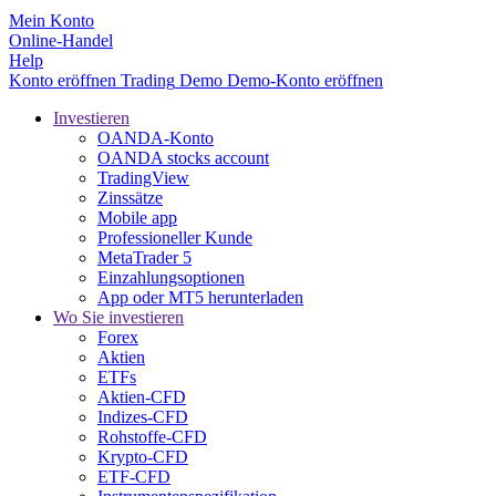
Mein Konto
Online-Handel
Help
Konto eröffnen
Trading
Demo
Demo-Konto eröffnen
Investieren
OANDA-Konto
OANDA stocks account
TradingView
Zinssätze
Mobile app
Professioneller Kunde
MetaTrader 5
Einzahlungsoptionen
App oder MT5 herunterladen
Wo Sie investieren
Forex
Aktien
ETFs
Aktien-CFD
Indizes-CFD
Rohstoffe-CFD
Krypto-CFD
ETF-CFD