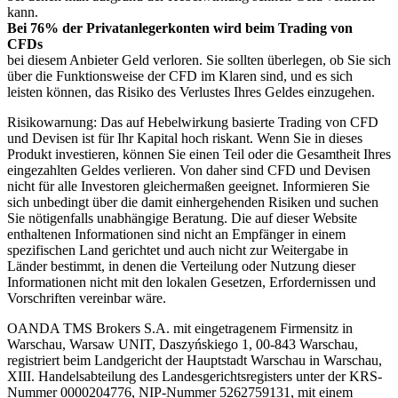
kann.
Bei 76% der Privatanlegerkonten wird beim Trading von
CFDs
bei diesem Anbieter Geld verloren. Sie sollten überlegen, ob Sie sich
über die Funktionsweise der CFD im Klaren sind, und es sich
leisten können, das Risiko des Verlustes Ihres Geldes einzugehen.
Risikowarnung: Das auf Hebelwirkung basierte Trading von CFD
und Devisen ist für Ihr Kapital hoch riskant. Wenn Sie in dieses
Produkt investieren, können Sie einen Teil oder die Gesamtheit Ihres
eingezahlten Geldes verlieren. Von daher sind CFD und Devisen
nicht für alle Investoren gleichermaßen geeignet. Informieren Sie
sich unbedingt über die damit einhergehenden Risiken und suchen
Sie nötigenfalls unabhängige Beratung. Die auf dieser Website
enthaltenen Informationen sind nicht an Empfänger in einem
spezifischen Land gerichtet und auch nicht zur Weitergabe in
Länder bestimmt, in denen die Verteilung oder Nutzung dieser
Informationen nicht mit den lokalen Gesetzen, Erfordernissen und
Vorschriften vereinbar wäre.
OANDA TMS Brokers S.A. mit eingetragenem Firmensitz in
Warschau, Warsaw UNIT, Daszyńskiego 1, 00-843 Warschau,
registriert beim Landgericht der Hauptstadt Warschau in Warschau,
XIII. Handelsabteilung des Landesgerichtsregisters unter der KRS-
Nummer 0000204776, NIP-Nummer 5262759131, mit einem