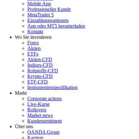
Mobile App
Professioneller Kunde
MetaTrader 5
Einzahlungsoptionen
App oder MT5 herunterladen
Kontakt
Wo Sie investieren
Forex
Aktien
ETFs
Aktien-CFD
Indizes-CFD
Rohstoffe-CFD
Krypto-CFD
ETF-CFD
Instrumentenspezifikation
Markt
Corporate actions
Live-Kurse
Rollovers
Market news
Kundensentiment
Über uns
OANDA Group
Karriere