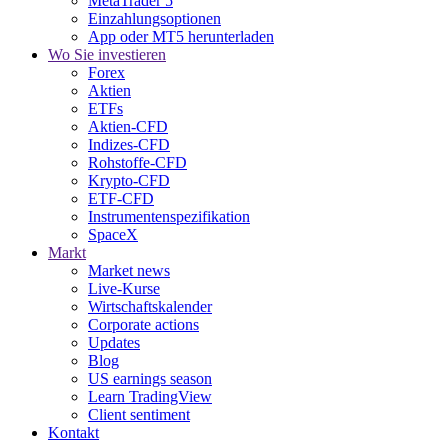
MetaTrader 5
Einzahlungsoptionen
App oder MT5 herunterladen
Wo Sie investieren
Forex
Aktien
ETFs
Aktien-CFD
Indizes-CFD
Rohstoffe-CFD
Krypto-CFD
ETF-CFD
Instrumentenspezifikation
SpaceX
Markt
Market news
Live-Kurse
Wirtschaftskalender
Corporate actions
Updates
Blog
US earnings season
Learn TradingView
Client sentiment
Kontakt