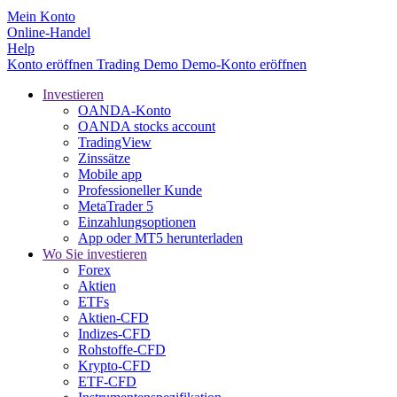
Mein Konto
Online-Handel
Help
Konto eröffnen
Trading
Demo
Demo-Konto eröffnen
Investieren
OANDA-Konto
OANDA stocks account
TradingView
Zinssätze
Mobile app
Professioneller Kunde
MetaTrader 5
Einzahlungsoptionen
App oder MT5 herunterladen
Wo Sie investieren
Forex
Aktien
ETFs
Aktien-CFD
Indizes-CFD
Rohstoffe-CFD
Krypto-CFD
ETF-CFD