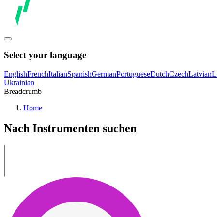
Select your language
English
French
Italian
Spanish
German
Portuguese
Dutch
Czech
Latvian
L
Ukrainian
Breadcrumb
Home
Nach Instrumenten suchen