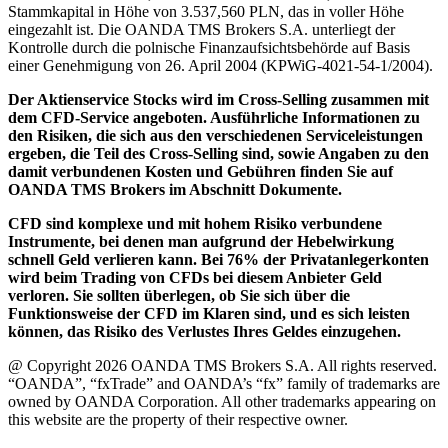
Stammkapital in Höhe von 3.537,560 PLN, das in voller Höhe
eingezahlt ist. Die OANDA TMS Brokers S.A. unterliegt der
Kontrolle durch die polnische Finanzaufsichtsbehörde auf Basis
einer Genehmigung von 26. April 2004 (KPWiG-4021-54-1/2004).
Der Aktienservice Stocks wird im Cross-Selling zusammen mit
dem CFD-Service angeboten. Ausführliche Informationen zu
den Risiken, die sich aus den verschiedenen Serviceleistungen
ergeben, die Teil des Cross-Selling sind, sowie Angaben zu den
damit verbundenen Kosten und Gebühren finden Sie auf
OANDA TMS Brokers im Abschnitt Dokumente.
CFD sind komplexe und mit hohem Risiko verbundene
Instrumente, bei denen man aufgrund der Hebelwirkung
schnell Geld verlieren kann. Bei 76% der Privatanlegerkonten
wird beim Trading von CFDs bei diesem Anbieter Geld
verloren. Sie sollten überlegen, ob Sie sich über die
Funktionsweise der CFD im Klaren sind, und es sich leisten
können, das Risiko des Verlustes Ihres Geldes einzugehen.
@ Copyright 2026 OANDA TMS Brokers S.A. All rights reserved.
“OANDA”, “fxTrade” and OANDA’s “fx” family of trademarks are
owned by OANDA Corporation. All other trademarks appearing on
this website are the property of their respective owner.