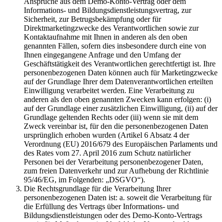
Ansprüche aus dem Demo-Konto-Vertrag oder dem
Informations- und Bildungsdienstleistungsvertrag, zur
Sicherheit, zur Betrugsbekämpfung oder für
Direktmarketingzwecke des Verantwortlichen sowie zur
Kontaktaufnahme mit Ihnen in anderen als den oben
genannten Fällen, sofern dies insbesondere durch eine von
Ihnen eingegangene Anfrage und den Umfang der
Geschäftstätigkeit des Verantwortlichen gerechtfertigt ist. Ihre
personenbezogenen Daten können auch für Marketingzwecke
auf der Grundlage Ihrer dem Datenverantwortlichen erteilten
Einwilligung verarbeitet werden. Eine Verarbeitung zu
anderen als den oben genannten Zwecken kann erfolgen: (i)
auf der Grundlage einer zusätzlichen Einwilligung, (ii) auf der
Grundlage geltenden Rechts oder (iii) wenn sie mit dem
Zweck vereinbar ist, für den die personenbezogenen Daten
ursprünglich erhoben wurden (Artikel 6 Absatz 4 der
Verordnung (EU) 2016/679 des Europäischen Parlaments und
des Rates vom 27. April 2016 zum Schutz natürlicher
Personen bei der Verarbeitung personenbezogener Daten,
zum freien Datenverkehr und zur Aufhebung der Richtlinie
95/46/EG, im Folgenden: „DSGVO“).
Die Rechtsgrundlage für die Verarbeitung Ihrer
personenbezogenen Daten ist: a. soweit die Verarbeitung für
die Erfüllung des Vertrags über Informations- und
Bildungsdienstleistungen oder des Demo-Konto-Vertrags