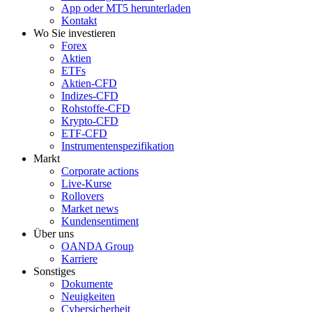
App oder MT5 herunterladen
Kontakt
Wo Sie investieren
Forex
Aktien
ETFs
Aktien-CFD
Indizes-CFD
Rohstoffe-CFD
Krypto-CFD
ETF-CFD
Instrumentenspezifikation
Markt
Corporate actions
Live-Kurse
Rollovers
Market news
Kundensentiment
Über uns
OANDA Group
Karriere
Sonstiges
Dokumente
Neuigkeiten
Cybersicherheit