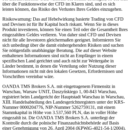
über die Funktionsweise der CFD im Klaren sind, und es sich
leisten können, das Risiko des Verlustes Ihres Geldes einzugehen.
Risikowarnung: Das auf Hebelwirkung basierte Trading von CFD
und Devisen ist für Ihr Kapital hoch riskant. Wenn Sie in dieses
Produkt investieren, können Sie einen Teil oder die Gesamtheit Ihres
eingezahlten Geldes verlieren. Von daher sind CFD und Devisen
nicht für alle Investoren gleichermaßen geeignet. Informieren Sie
sich unbedingt über die damit einhergehenden Risiken und suchen
Sie nötigenfalls unabhängige Beratung. Die auf dieser Website
enthaltenen Informationen sind nicht an Empfänger in einem
spezifischen Land gerichtet und auch nicht zur Weitergabe in
Länder bestimmt, in denen die Verteilung oder Nutzung dieser
Informationen nicht mit den lokalen Gesetzen, Erfordernissen und
Vorschriften vereinbar wäre.
OANDA TMS Brokers S.A. mit eingetragenem Firmensitz in
Warschau, Warsaw UNIT, Daszyńskiego 1, 00-843 Warschau,
registriert beim Landgericht der Hauptstadt Warschau in Warschau,
XIII. Handelsabteilung des Landesgerichtsregisters unter der KRS-
Nummer 0000204776, NIP-Nummer 5262759131, mit einem
Stammkapital in Höhe von 3.537,560 PLN, das in voller Höhe
eingezahlt ist. Die OANDA TMS Brokers S.A. unterliegt der
Kontrolle durch die polnische Finanzaufsichtsbehörde auf Basis
einer Genehmigung von 26. April 2004 (KPWiG-4021-54-1/2004).