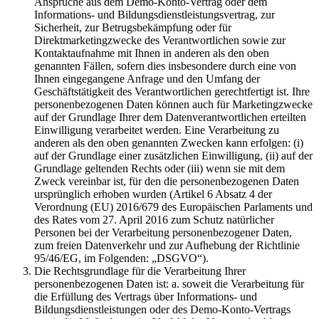
Ansprüche aus dem Demo-Konto-Vertrag oder dem
Informations- und Bildungsdienstleistungsvertrag, zur
Sicherheit, zur Betrugsbekämpfung oder für
Direktmarketingzwecke des Verantwortlichen sowie zur
Kontaktaufnahme mit Ihnen in anderen als den oben
genannten Fällen, sofern dies insbesondere durch eine von
Ihnen eingegangene Anfrage und den Umfang der
Geschäftstätigkeit des Verantwortlichen gerechtfertigt ist. Ihre
personenbezogenen Daten können auch für Marketingzwecke
auf der Grundlage Ihrer dem Datenverantwortlichen erteilten
Einwilligung verarbeitet werden. Eine Verarbeitung zu
anderen als den oben genannten Zwecken kann erfolgen: (i)
auf der Grundlage einer zusätzlichen Einwilligung, (ii) auf der
Grundlage geltenden Rechts oder (iii) wenn sie mit dem
Zweck vereinbar ist, für den die personenbezogenen Daten
ursprünglich erhoben wurden (Artikel 6 Absatz 4 der
Verordnung (EU) 2016/679 des Europäischen Parlaments und
des Rates vom 27. April 2016 zum Schutz natürlicher
Personen bei der Verarbeitung personenbezogener Daten,
zum freien Datenverkehr und zur Aufhebung der Richtlinie
95/46/EG, im Folgenden: „DSGVO“).
Die Rechtsgrundlage für die Verarbeitung Ihrer
personenbezogenen Daten ist: a. soweit die Verarbeitung für
die Erfüllung des Vertrags über Informations- und
Bildungsdienstleistungen oder des Demo-Konto-Vertrags