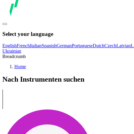
Select your language
English
French
Italian
Spanish
German
Portuguese
Dutch
Czech
Latvian
L
Ukrainian
Breadcrumb
Home
Nach Instrumenten suchen