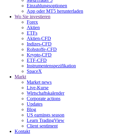
MetaTrader 5
Einzahlungsoptionen
App oder MT5 herunterladen
Wo Sie investieren
Forex
Aktien
ETFs
Aktien-CFD
Indizes-CFD
Rohstoffe-CFD
Krypto-CFD
ETF-CFD
Instrumentenspezifikation
SpaceX
Markt
Market news
Live-Kurse
Wirtschaftskalender
Corporate actions
Updates
Blog
US earnings season
Learn TradingView
Client sentiment
Kontakt