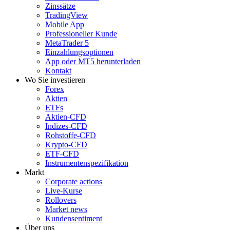
Zinssätze
TradingView
Mobile App
Professioneller Kunde
MetaTrader 5
Einzahlungsoptionen
App oder MT5 herunterladen
Kontakt
Wo Sie investieren
Forex
Aktien
ETFs
Aktien-CFD
Indizes-CFD
Rohstoffe-CFD
Krypto-CFD
ETF-CFD
Instrumentenspezifikation
Markt
Corporate actions
Live-Kurse
Rollovers
Market news
Kundensentiment
Über uns