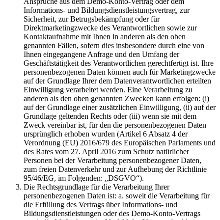
Ansprüche aus dem Demo-Konto-Vertrag oder dem
Informations- und Bildungsdienstleistungsvertrag, zur
Sicherheit, zur Betrugsbekämpfung oder für
Direktmarketingzwecke des Verantwortlichen sowie zur
Kontaktaufnahme mit Ihnen in anderen als den oben
genannten Fällen, sofern dies insbesondere durch eine von
Ihnen eingegangene Anfrage und den Umfang der
Geschäftstätigkeit des Verantwortlichen gerechtfertigt ist. Ihre
personenbezogenen Daten können auch für Marketingzwecke
auf der Grundlage Ihrer dem Datenverantwortlichen erteilten
Einwilligung verarbeitet werden. Eine Verarbeitung zu
anderen als den oben genannten Zwecken kann erfolgen: (i)
auf der Grundlage einer zusätzlichen Einwilligung, (ii) auf der
Grundlage geltenden Rechts oder (iii) wenn sie mit dem
Zweck vereinbar ist, für den die personenbezogenen Daten
ursprünglich erhoben wurden (Artikel 6 Absatz 4 der
Verordnung (EU) 2016/679 des Europäischen Parlaments und
des Rates vom 27. April 2016 zum Schutz natürlicher
Personen bei der Verarbeitung personenbezogener Daten,
zum freien Datenverkehr und zur Aufhebung der Richtlinie
95/46/EG, im Folgenden: „DSGVO“).
Die Rechtsgrundlage für die Verarbeitung Ihrer
personenbezogenen Daten ist: a. soweit die Verarbeitung für
die Erfüllung des Vertrags über Informations- und
Bildungsdienstleistungen oder des Demo-Konto-Vertrags