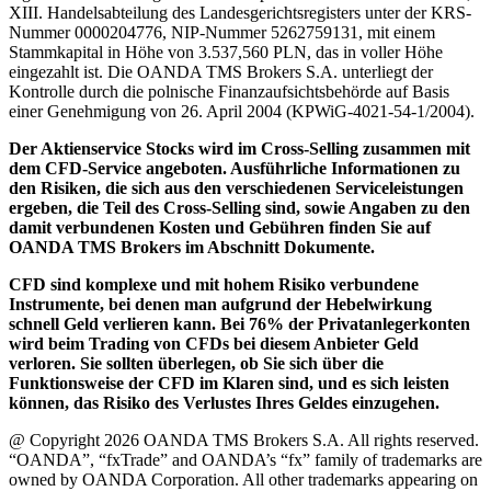
XIII. Handelsabteilung des Landesgerichtsregisters unter der KRS-
Nummer 0000204776, NIP-Nummer 5262759131, mit einem
Stammkapital in Höhe von 3.537,560 PLN, das in voller Höhe
eingezahlt ist. Die OANDA TMS Brokers S.A. unterliegt der
Kontrolle durch die polnische Finanzaufsichtsbehörde auf Basis
einer Genehmigung von 26. April 2004 (KPWiG-4021-54-1/2004).
Der Aktienservice Stocks wird im Cross-Selling zusammen mit
dem CFD-Service angeboten. Ausführliche Informationen zu
den Risiken, die sich aus den verschiedenen Serviceleistungen
ergeben, die Teil des Cross-Selling sind, sowie Angaben zu den
damit verbundenen Kosten und Gebühren finden Sie auf
OANDA TMS Brokers im Abschnitt Dokumente.
CFD sind komplexe und mit hohem Risiko verbundene
Instrumente, bei denen man aufgrund der Hebelwirkung
schnell Geld verlieren kann. Bei 76% der Privatanlegerkonten
wird beim Trading von CFDs bei diesem Anbieter Geld
verloren. Sie sollten überlegen, ob Sie sich über die
Funktionsweise der CFD im Klaren sind, und es sich leisten
können, das Risiko des Verlustes Ihres Geldes einzugehen.
@ Copyright 2026 OANDA TMS Brokers S.A. All rights reserved.
“OANDA”, “fxTrade” and OANDA’s “fx” family of trademarks are
owned by OANDA Corporation. All other trademarks appearing on