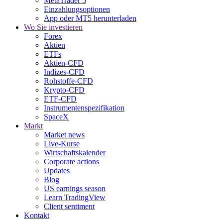
MetaTrader 5
Einzahlungsoptionen
App oder MT5 herunterladen
Wo Sie investieren
Forex
Aktien
ETFs
Aktien-CFD
Indizes-CFD
Rohstoffe-CFD
Krypto-CFD
ETF-CFD
Instrumentenspezifikation
SpaceX
Markt
Market news
Live-Kurse
Wirtschaftskalender
Corporate actions
Updates
Blog
US earnings season
Learn TradingView
Client sentiment
Kontakt