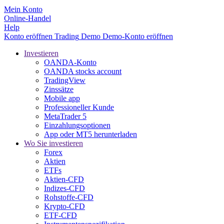
Mein Konto
Online-Handel
Help
Konto eröffnen
Trading
Demo
Demo-Konto eröffnen
Investieren
OANDA-Konto
OANDA stocks account
TradingView
Zinssätze
Mobile app
Professioneller Kunde
MetaTrader 5
Einzahlungsoptionen
App oder MT5 herunterladen
Wo Sie investieren
Forex
Aktien
ETFs
Aktien-CFD
Indizes-CFD
Rohstoffe-CFD
Krypto-CFD
ETF-CFD