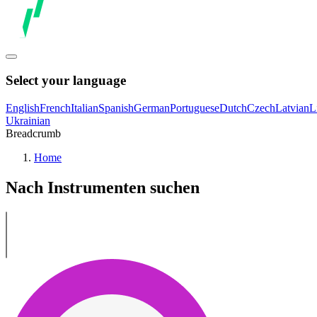
Select your language
English
French
Italian
Spanish
German
Portuguese
Dutch
Czech
Latvian
L
Ukrainian
Breadcrumb
Home
Nach Instrumenten suchen