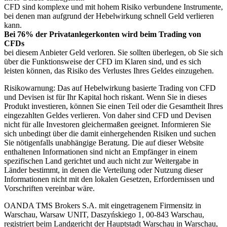
CFD sind komplexe und mit hohem Risiko verbundene Instrumente,
bei denen man aufgrund der Hebelwirkung schnell Geld verlieren
kann.
Bei 76% der Privatanlegerkonten wird beim Trading von
CFDs
bei diesem Anbieter Geld verloren. Sie sollten überlegen, ob Sie sich
über die Funktionsweise der CFD im Klaren sind, und es sich
leisten können, das Risiko des Verlustes Ihres Geldes einzugehen.
Risikowarnung: Das auf Hebelwirkung basierte Trading von CFD
und Devisen ist für Ihr Kapital hoch riskant. Wenn Sie in dieses
Produkt investieren, können Sie einen Teil oder die Gesamtheit Ihres
eingezahlten Geldes verlieren. Von daher sind CFD und Devisen
nicht für alle Investoren gleichermaßen geeignet. Informieren Sie
sich unbedingt über die damit einhergehenden Risiken und suchen
Sie nötigenfalls unabhängige Beratung. Die auf dieser Website
enthaltenen Informationen sind nicht an Empfänger in einem
spezifischen Land gerichtet und auch nicht zur Weitergabe in
Länder bestimmt, in denen die Verteilung oder Nutzung dieser
Informationen nicht mit den lokalen Gesetzen, Erfordernissen und
Vorschriften vereinbar wäre.
OANDA TMS Brokers S.A. mit eingetragenem Firmensitz in
Warschau, Warsaw UNIT, Daszyńskiego 1, 00-843 Warschau,
registriert beim Landgericht der Hauptstadt Warschau in Warschau,