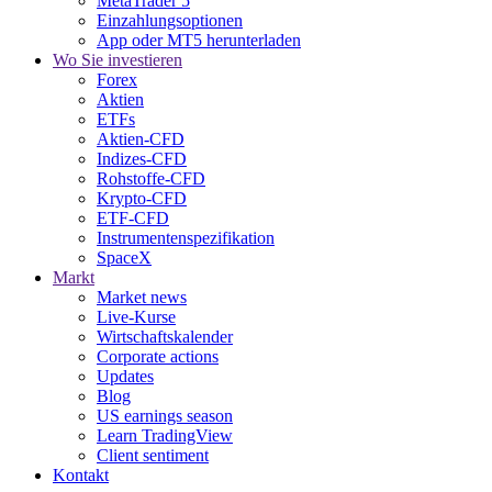
MetaTrader 5
Einzahlungsoptionen
App oder MT5 herunterladen
Wo Sie investieren
Forex
Aktien
ETFs
Aktien-CFD
Indizes-CFD
Rohstoffe-CFD
Krypto-CFD
ETF-CFD
Instrumentenspezifikation
SpaceX
Markt
Market news
Live-Kurse
Wirtschaftskalender
Corporate actions
Updates
Blog
US earnings season
Learn TradingView
Client sentiment
Kontakt