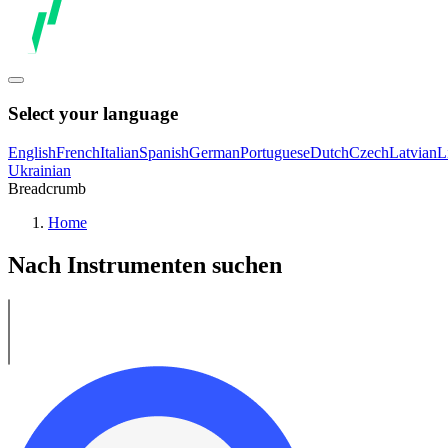
Select your language
English
French
Italian
Spanish
German
Portuguese
Dutch
Czech
Latvian
L
Ukrainian
Breadcrumb
Home
Nach Instrumenten suchen