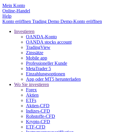
Mein Konto
Online-Handel
Help
Konto eröffnen
Trading
Demo
Demo-Konto eröffnen
Investieren
OANDA-Konto
OANDA stocks account
TradingView
Zinssätze
Mobile app
Professioneller Kunde
MetaTrader 5
Einzahlungsoptionen
App oder MT5 herunterladen
Wo Sie investieren
Forex
Aktien
ETFs
Aktien-CFD
Indizes-CFD
Rohstoffe-CFD
Krypto-CFD
ETF-CFD