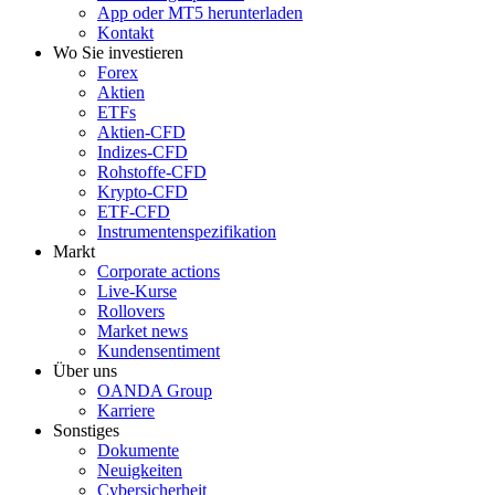
App oder MT5 herunterladen
Kontakt
Wo Sie investieren
Forex
Aktien
ETFs
Aktien-CFD
Indizes-CFD
Rohstoffe-CFD
Krypto-CFD
ETF-CFD
Instrumentenspezifikation
Markt
Corporate actions
Live-Kurse
Rollovers
Market news
Kundensentiment
Über uns
OANDA Group
Karriere
Sonstiges
Dokumente
Neuigkeiten
Cybersicherheit