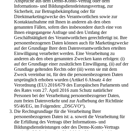
Ansprüche aus dem Demo-Konto-Vertrag oder dem
Informations- und Bildungsdienstleistungsvertrag, zur
Sicherheit, zur Betrugsbekämpfung oder für
Direktmarketingzwecke des Verantwortlichen sowie zur
Kontaktaufnahme mit Ihnen in anderen als den oben
genannten Fällen, sofern dies insbesondere durch eine von
Ihnen eingegangene Anfrage und den Umfang der
Geschäftstätigkeit des Verantwortlichen gerechtfertigt ist. Ihre
personenbezogenen Daten können auch für Marketingzwecke
auf der Grundlage Ihrer dem Datenverantwortlichen erteilten
Einwilligung verarbeitet werden. Eine Verarbeitung zu
anderen als den oben genannten Zwecken kann erfolgen: (i)
auf der Grundlage einer zusätzlichen Einwilligung, (ii) auf der
Grundlage geltenden Rechts oder (iii) wenn sie mit dem
Zweck vereinbar ist, für den die personenbezogenen Daten
ursprünglich erhoben wurden (Artikel 6 Absatz 4 der
Verordnung (EU) 2016/679 des Europäischen Parlaments und
des Rates vom 27. April 2016 zum Schutz natürlicher
Personen bei der Verarbeitung personenbezogener Daten,
zum freien Datenverkehr und zur Aufhebung der Richtlinie
95/46/EG, im Folgenden: „DSGVO“).
Die Rechtsgrundlage für die Verarbeitung Ihrer
personenbezogenen Daten ist: a. soweit die Verarbeitung für
die Erfüllung des Vertrags über Informations- und
Bildungsdienstleistungen oder des Demo-Konto-Vertrags