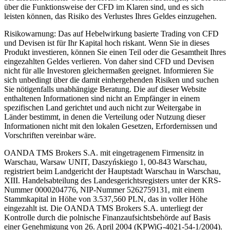
über die Funktionsweise der CFD im Klaren sind, und es sich
leisten können, das Risiko des Verlustes Ihres Geldes einzugehen.
Risikowarnung: Das auf Hebelwirkung basierte Trading von CFD
und Devisen ist für Ihr Kapital hoch riskant. Wenn Sie in dieses
Produkt investieren, können Sie einen Teil oder die Gesamtheit Ihres
eingezahlten Geldes verlieren. Von daher sind CFD und Devisen
nicht für alle Investoren gleichermaßen geeignet. Informieren Sie
sich unbedingt über die damit einhergehenden Risiken und suchen
Sie nötigenfalls unabhängige Beratung. Die auf dieser Website
enthaltenen Informationen sind nicht an Empfänger in einem
spezifischen Land gerichtet und auch nicht zur Weitergabe in
Länder bestimmt, in denen die Verteilung oder Nutzung dieser
Informationen nicht mit den lokalen Gesetzen, Erfordernissen und
Vorschriften vereinbar wäre.
OANDA TMS Brokers S.A. mit eingetragenem Firmensitz in
Warschau, Warsaw UNIT, Daszyńskiego 1, 00-843 Warschau,
registriert beim Landgericht der Hauptstadt Warschau in Warschau,
XIII. Handelsabteilung des Landesgerichtsregisters unter der KRS-
Nummer 0000204776, NIP-Nummer 5262759131, mit einem
Stammkapital in Höhe von 3.537,560 PLN, das in voller Höhe
eingezahlt ist. Die OANDA TMS Brokers S.A. unterliegt der
Kontrolle durch die polnische Finanzaufsichtsbehörde auf Basis
einer Genehmigung von 26. April 2004 (KPWiG-4021-54-1/2004).