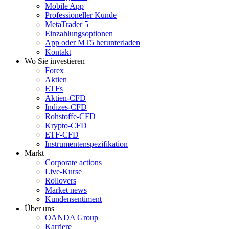
Mobile App
Professioneller Kunde
MetaTrader 5
Einzahlungsoptionen
App oder MT5 herunterladen
Kontakt
Wo Sie investieren
Forex
Aktien
ETFs
Aktien-CFD
Indizes-CFD
Rohstoffe-CFD
Krypto-CFD
ETF-CFD
Instrumentenspezifikation
Markt
Corporate actions
Live-Kurse
Rollovers
Market news
Kundensentiment
Über uns
OANDA Group
Karriere