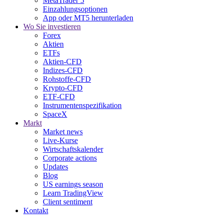
MetaTrader 5
Einzahlungsoptionen
App oder MT5 herunterladen
Wo Sie investieren
Forex
Aktien
ETFs
Aktien-CFD
Indizes-CFD
Rohstoffe-CFD
Krypto-CFD
ETF-CFD
Instrumentenspezifikation
SpaceX
Markt
Market news
Live-Kurse
Wirtschaftskalender
Corporate actions
Updates
Blog
US earnings season
Learn TradingView
Client sentiment
Kontakt