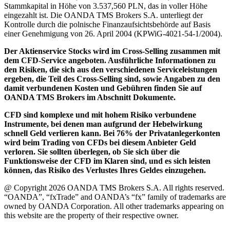
Stammkapital in Höhe von 3.537,560 PLN, das in voller Höhe
eingezahlt ist. Die OANDA TMS Brokers S.A. unterliegt der
Kontrolle durch die polnische Finanzaufsichtsbehörde auf Basis
einer Genehmigung von 26. April 2004 (KPWiG-4021-54-1/2004).
Der Aktienservice Stocks wird im Cross-Selling zusammen mit
dem CFD-Service angeboten. Ausführliche Informationen zu
den Risiken, die sich aus den verschiedenen Serviceleistungen
ergeben, die Teil des Cross-Selling sind, sowie Angaben zu den
damit verbundenen Kosten und Gebühren finden Sie auf
OANDA TMS Brokers im Abschnitt Dokumente.
CFD sind komplexe und mit hohem Risiko verbundene
Instrumente, bei denen man aufgrund der Hebelwirkung
schnell Geld verlieren kann. Bei 76% der Privatanlegerkonten
wird beim Trading von CFDs bei diesem Anbieter Geld
verloren. Sie sollten überlegen, ob Sie sich über die
Funktionsweise der CFD im Klaren sind, und es sich leisten
können, das Risiko des Verlustes Ihres Geldes einzugehen.
@ Copyright 2026 OANDA TMS Brokers S.A. All rights reserved.
“OANDA”, “fxTrade” and OANDA’s “fx” family of trademarks are
owned by OANDA Corporation. All other trademarks appearing on
this website are the property of their respective owner.