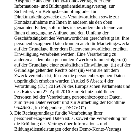
Ansprüche aus dem Demo-Konto-Vertrag oder dem
Informations- und Bildungsdienstleistungsvertrag, zur
Sicherheit, zur Betrugsbekämpfung oder für
Direktmarketingzwecke des Verantwortlichen sowie zur
Kontaktaufnahme mit Ihnen in anderen als den oben
genannten Fällen, sofern dies insbesondere durch eine von
Ihnen eingegangene Anfrage und den Umfang der
Geschäftstätigkeit des Verantwortlichen gerechtfertigt ist. Ihre
personenbezogenen Daten können auch für Marketingzwecke
auf der Grundlage Ihrer dem Datenverantwortlichen erteilten
Einwilligung verarbeitet werden. Eine Verarbeitung zu
anderen als den oben genannten Zwecken kann erfolgen: (i)
auf der Grundlage einer zusätzlichen Einwilligung, (ii) auf der
Grundlage geltenden Rechts oder (iii) wenn sie mit dem
Zweck vereinbar ist, für den die personenbezogenen Daten
ursprünglich erhoben wurden (Artikel 6 Absatz 4 der
Verordnung (EU) 2016/679 des Europäischen Parlaments und
des Rates vom 27. April 2016 zum Schutz natürlicher
Personen bei der Verarbeitung personenbezogener Daten,
zum freien Datenverkehr und zur Aufhebung der Richtlinie
95/46/EG, im Folgenden: „DSGVO“).
Die Rechtsgrundlage für die Verarbeitung Ihrer
personenbezogenen Daten ist: a. soweit die Verarbeitung für
die Erfüllung des Vertrags über Informations- und
Bildungsdienstleistungen oder des Demo-Konto-Vertrags