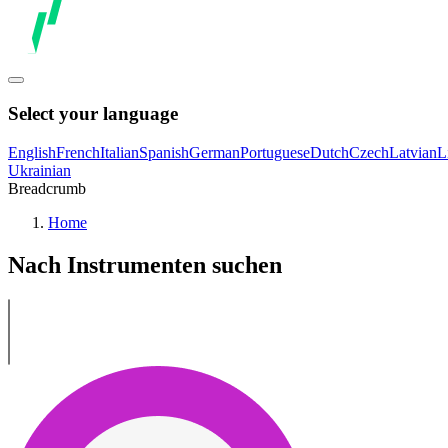
Select your language
English
French
Italian
Spanish
German
Portuguese
Dutch
Czech
Latvian
L
Ukrainian
Breadcrumb
Home
Nach Instrumenten suchen