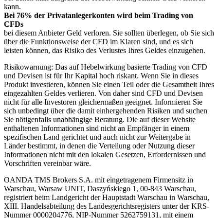
kann.
Bei 76% der Privatanlegerkonten wird beim Trading von
CFDs
bei diesem Anbieter Geld verloren. Sie sollten überlegen, ob Sie sich
über die Funktionsweise der CFD im Klaren sind, und es sich
leisten können, das Risiko des Verlustes Ihres Geldes einzugehen.
Risikowarnung: Das auf Hebelwirkung basierte Trading von CFD
und Devisen ist für Ihr Kapital hoch riskant. Wenn Sie in dieses
Produkt investieren, können Sie einen Teil oder die Gesamtheit Ihres
eingezahlten Geldes verlieren. Von daher sind CFD und Devisen
nicht für alle Investoren gleichermaßen geeignet. Informieren Sie
sich unbedingt über die damit einhergehenden Risiken und suchen
Sie nötigenfalls unabhängige Beratung. Die auf dieser Website
enthaltenen Informationen sind nicht an Empfänger in einem
spezifischen Land gerichtet und auch nicht zur Weitergabe in
Länder bestimmt, in denen die Verteilung oder Nutzung dieser
Informationen nicht mit den lokalen Gesetzen, Erfordernissen und
Vorschriften vereinbar wäre.
OANDA TMS Brokers S.A. mit eingetragenem Firmensitz in
Warschau, Warsaw UNIT, Daszyńskiego 1, 00-843 Warschau,
registriert beim Landgericht der Hauptstadt Warschau in Warschau,
XIII. Handelsabteilung des Landesgerichtsregisters unter der KRS-
Nummer 0000204776, NIP-Nummer 5262759131, mit einem