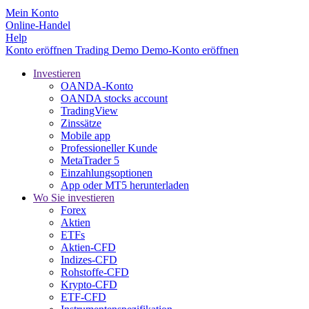
Mein Konto
Online-Handel
Help
Konto eröffnen
Trading
Demo
Demo-Konto eröffnen
Investieren
OANDA-Konto
OANDA stocks account
TradingView
Zinssätze
Mobile app
Professioneller Kunde
MetaTrader 5
Einzahlungsoptionen
App oder MT5 herunterladen
Wo Sie investieren
Forex
Aktien
ETFs
Aktien-CFD
Indizes-CFD
Rohstoffe-CFD
Krypto-CFD
ETF-CFD